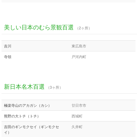
美しい日本のむら景観百選
（2ヶ所）
吉川
東広島市
寺領
戸河内町
新日本名木百選
（3ヶ所）
極楽寺山のアカガシ（カシ）
廿日市市
熊野の大トチ（トチ）
西城町
吉田のギンモクセイ（ギンモクセ
久井町
イ）