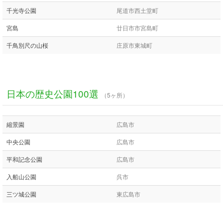
千光寺公園
尾道市西土堂町
宮島
廿日市市宮島町
千鳥別尺の山桜
庄原市東城町
日本の歴史公園100選
（5ヶ所）
縮景園
広島市
中央公園
広島市
平和記念公園
広島市
入船山公園
呉市
三ツ城公園
東広島市