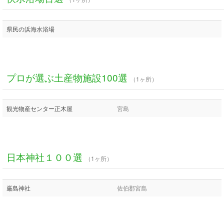
県民の浜海水浴場
プロが選ぶ土産物施設100選
（1ヶ所）
観光物産センター正木屋
宮島
日本神社１００選
（1ヶ所）
厳島神社
佐伯郡宮島