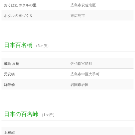
おくはたホタルの里
広島市安佐南区
ホタルの里づくり
東広島市
日本百名橋
（3ヶ所）
厳島 反橋
佐伯郡宮島町
元安橋
広島市中区大手町
錦帯橋
岩国市岩国
日本の百名峠
（1ヶ所）
上根峠