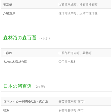
帝釈峡
比婆郡東城町、神石郡神石町
八幡湿原
佐伯郡湯来町、広島市佐伯区
森林浴の森百選
（2ヶ所）
三段峡
山県郡戸河内町、芸北町
もみの木森林公園
佐伯郡吉和村
日本の渚百選
（2ヶ所）
ロマン・ビーチ県民の浜・恋が浜
安芸郡蒲刈町(呉市)
桂浜
安芸郡倉橋町(呉市)