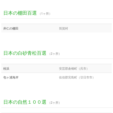
日本の棚田百選
（1ヶ所）
井仁の棚田
筒賀村
日本の白砂青松百選
（2ヶ所）
桂浜
安芸郡倉橋町（呉市）
包ヶ浦海岸
佐伯郡宮島町（廿日市市）
日本の自然１００選
（2ヶ所）