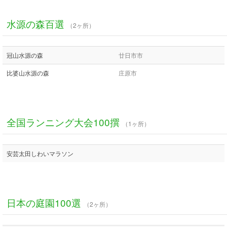
水源の森百選
（2ヶ所）
冠山水源の森
廿日市市
比婆山水源の森
庄原市
全国ランニング大会100撰
（1ヶ所）
安芸太田しわいマラソン
日本の庭園100選
（2ヶ所）