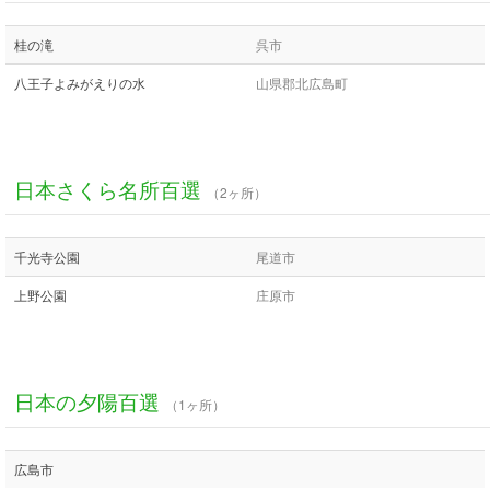
桂の滝
呉市
八王子よみがえりの水
山県郡北広島町
日本さくら名所百選
（2ヶ所）
千光寺公園
尾道市
上野公園
庄原市
日本の夕陽百選
（1ヶ所）
広島市