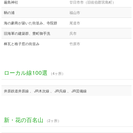
厳島神社
廿日市市（旧佐伯郡宮島町）
鞆の浦
福山市
海の豪商が築いた街並み、寺院群
尾道市
旧海軍の建築群、豊町御手洗
呉市
棒瓦と格子窓の街並み
竹原市
ローカル線100選
（4ヶ所）
井原鉄道井原線 、 JR木次線 、 JR呉線 、 JR芸備線
新・花の百名山
（2ヶ所）