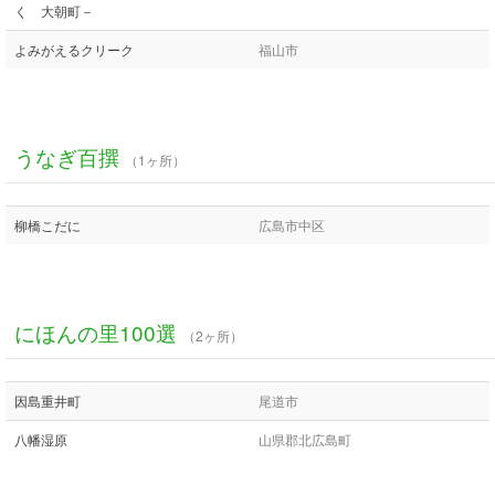
く 大朝町－
よみがえるクリーク
福山市
うなぎ百撰
（1ヶ所）
柳橋こだに
広島市中区
にほんの里100選
（2ヶ所）
因島重井町
尾道市
八幡湿原
山県郡北広島町