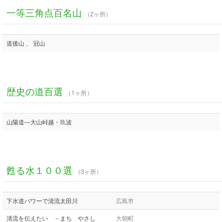
一等三角点百名山
（2ヶ所）
道後山 、 冠山
歴史の道百選
（1ヶ所）
山陽道―大山峠越・玖波
甦る水１００選
（3ヶ所）
下水道パワーで清流太田川
広島市
清流を伝えたい －まち やさし
大朝町