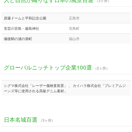
（3ヶ所）
原爆ドームと平和記念公園
広島市
安芸の宮島・厳島神社
宮島町
備後鞆の浦の港町
福山市
グローバルニッチトップ企業100選
（2ヶ所）
シグマ株式会社「レーザー傷検査装置」 、 カイハラ株式会社「プレミアムジ
ーンズ等に使用される高級デニム素材」
日本名城百選
（3ヶ所）