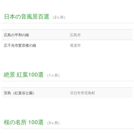
日本の音風景百選
（2ヶ所）
広島の平和の鐘
広島市
広千光寺驚音楼の鐘
尾道市
絶景 紅葉100選
（1ヶ所）
宮島（紅葉谷公園）
廿日市市宮島町
桜の名所 100選
（3ヶ所）