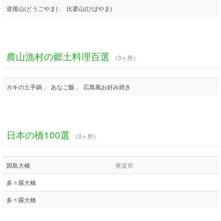
道後山(どうごやま) 、 比婆山(ひばやま)
農山漁村の郷土料理百選
（3ヶ所）
カキの土手鍋 、 あなご飯 、 広島風お好み焼き
日本の橋100選
（3ヶ所）
因島大橋
尾道市
多々羅大橋
多々羅大橋