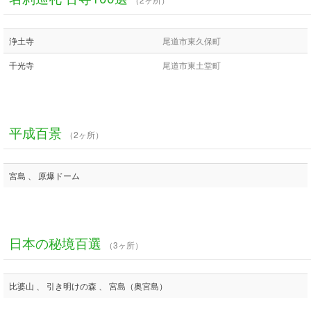
浄土寺
尾道市東久保町
千光寺
尾道市東土堂町
平成百景
（2ヶ所）
宮島 、 原爆ドーム
日本の秘境百選
（3ヶ所）
比婆山 、 引き明けの森 、 宮島（奥宮島）