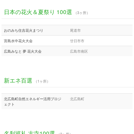
日本の花火＆夏祭り 100選
（3ヶ所）
おのみち住吉花火まつり
尾道市
宮島水中花火大会
廿日市市
広島みなと 夢 花火大会
広島市南区
新エネ百選
（1ヶ所）
北広島町自然エネルギー活用プロジ
北広島町
ェクト
名刹巡礼 古寺100選
（2ヶ所）