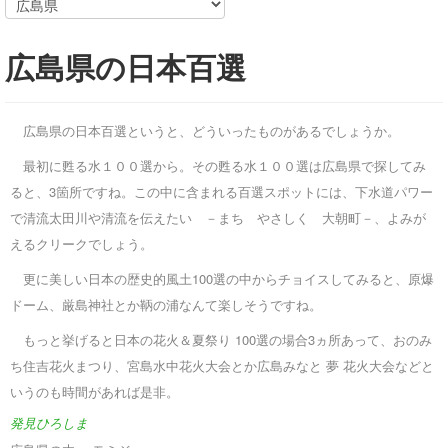
広島県の日本百選
広島県の日本百選というと、どういったものがあるでしょうか。
最初に甦る水１００選から。その甦る水１００選は広島県で探してみ
ると、3箇所ですね。この中に含まれる百選スポットには、下水道パワー
で清流太田川や清流を伝えたい －まち やさしく 大朝町－、よみが
えるクリークでしょう。
更に美しい日本の歴史的風土100選の中からチョイスしてみると、原爆
ドーム、厳島神社とか鞆の浦なんて楽しそうですね。
もっと挙げると日本の花火＆夏祭り 100選の場合3ヵ所あって、おのみ
ち住吉花火まつり、宮島水中花火大会とか広島みなと 夢 花火大会などと
いうのも時間があれば是非。
発見ひろしま