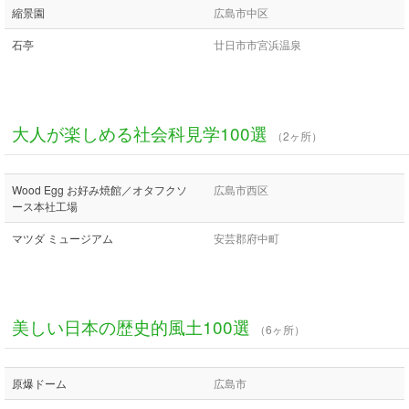
縮景園
広島市中区
石亭
廿日市市宮浜温泉
大人が楽しめる社会科見学100選
（2ヶ所）
Wood Egg お好み焼館／オタフクソ
広島市西区
ース本社工場
マツダ ミュージアム
安芸郡府中町
美しい日本の歴史的風土100選
（6ヶ所）
原爆ドーム
広島市