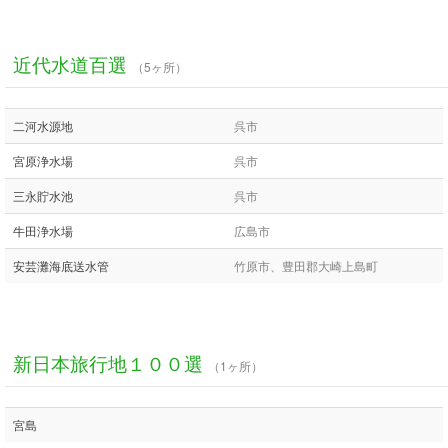
近代水道百選
（5ヶ所）
二河水源地
呉市
宮原浄水場
呉市
三永貯水池
呉市
牛田浄水場
広島市
安芸灘海底送水管
竹原市、豊田郡大崎上島町
新日本旅行地１００選
（1ヶ所）
宮島