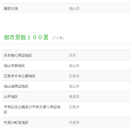
服部大池
福山市
都市景観１００選
（7ヶ所）
呉市都心周辺地区
呉市
福山市鞆地区
福山市
広島市中央公園地区
広島市
福山城周辺地区
福山市
山手地区
尾道市
平和記念公園及び平和大通り周辺地
広島市
区
竹原の町並地区
竹原市