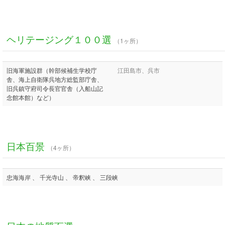
ヘリテージング１００選
（1ヶ所）
旧海軍施設群（幹部候補生学校庁
江田島市、呉市
舎、海上自衛隊呉地方総監部庁舎、
旧呉鎮守府司令長官官舎（入船山記
念館本館）など）
日本百景
（4ヶ所）
忠海海岸 、 千光寺山 、 帝釈峡 、 三段峡