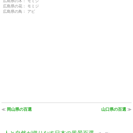
広島県の木：
モミジ
広島県の花：
モミジ
広島県の鳥：
アビ
≪
岡山県の百選
山口県の百選
≫
人と自然が織りなす日本の風景百選