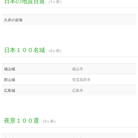
日本の地質百選
（1ヶ所）
久井の岩海
日本１００名城
（3ヶ所）
福山城
福山市
郡山城
安芸高田市
広島城
広島市
夜景１００選
（3ヶ所）