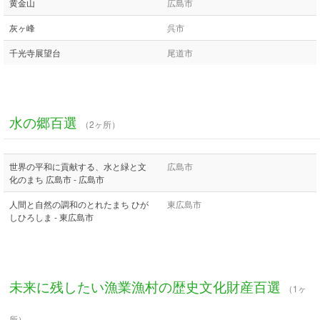
黄金山
広島市
灰ヶ峰
呉市
千光寺展望台
尾道市
水の郷百選
（2ヶ所）
世界の平和に貢献する、水と緑と文
広島市
化のまち 広島市 - 広島市
人間と自然の調和のとれたまち ひが
東広島市
しひろしま - 東広島市
未来に残したい漁業漁村の歴史文化財産百選
（1ヶ
所）