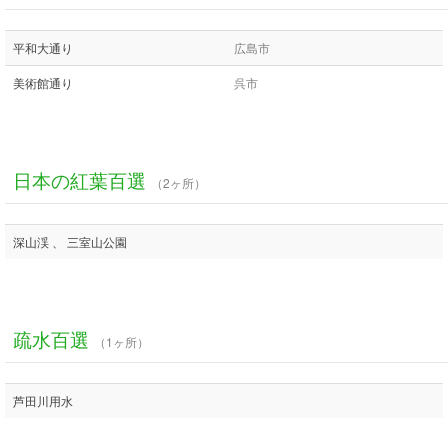
平和大通り
広島市
美術館通り
呉市
日本の紅葉百選
（2ヶ所）
深山渓 、 三室山公園
疏水百選
（1ヶ所）
芦田川用水