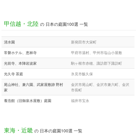
甲信越・北陸
の 日本の庭園100選 一覧
清水園
新発田市大栄町
常磐ホテル、恵林寺
甲府市湯村、甲州市塩山小屋敷
光前寺、本陣岩波家
駒ヶ根市赤穂、諏訪郡下諏訪町
光久寺 茶庭
氷見市飯久保
尾山神社、兼六園、武家屋敷跡 野村
金沢市尾山町、金沢市兼六町、金沢
家
市長町
養浩館（旧御泉水屋敷）庭園
福井市宝永
東海・近畿
の 日本の庭園100選 一覧