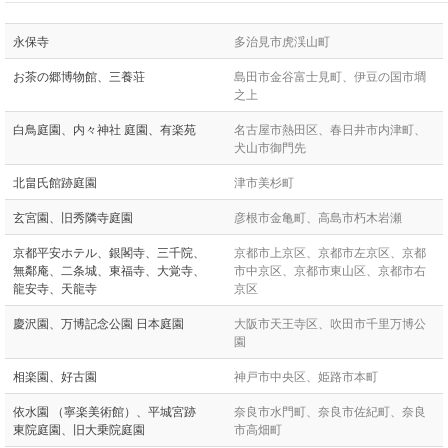
永保寺
多治見市虎渓山町
お茶の郷博物館、三養荘
島田市金谷富士見町、伊豆の国市墹
之上
白鳥庭園、内々神社 庭園、有楽苑
名古屋市熱田区、春日井市内津町、
犬山市御門先
北畠氏館跡庭園
津市美杉町
玄宮園、旧秀隣寺庭園
彦根市金亀町、高島市朽木岩瀬
京都平安ホテル、銀閣寺、三千院、
京都市上京区、京都市左京区、京都
無鄰庵、二条城、東福寺、大覚寺、
市中京区、京都市東山区、京都市右
龍安寺、天龍寺
京区
慶沢園、万博記念公園 日本庭園
大阪市天王寺区、吹田市千里万博公
園
相楽園、好古園
神戸市中央区、姫路市本町
依水園 （寧楽美術館）、平城宮跡
奈良市水門町、奈良市佐紀町、奈良
東院庭園、旧大乗院庭園
市高畑町