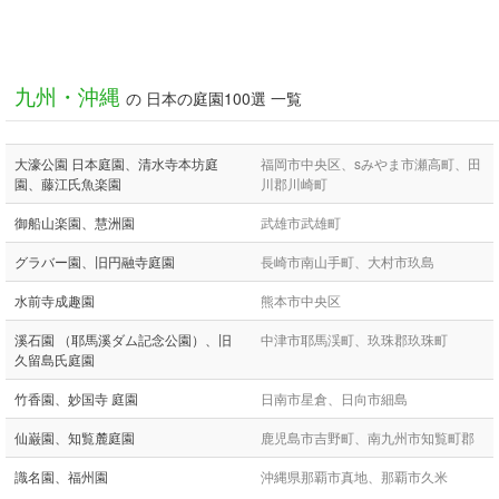
九州・沖縄
の 日本の庭園100選 一覧
大濠公園 日本庭園、清水寺本坊庭
福岡市中央区、sみやま市瀬高町、田
園、藤江氏魚楽園
川郡川崎町
御船山楽園、慧洲園
武雄市武雄町
グラバー園、旧円融寺庭園
長崎市南山手町、大村市玖島
水前寺成趣園
熊本市中央区
溪石園 （耶馬溪ダム記念公園）、旧
中津市耶馬渓町、玖珠郡玖珠町
久留島氏庭園
竹香園、妙国寺 庭園
日南市星倉、日向市細島
仙巌園、知覧麓庭園
鹿児島市吉野町、南九州市知覧町郡
識名園、福州園
沖縄県那覇市真地、那覇市久米