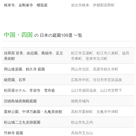
根來寺、金剛峯寺 蟠龍庭
岩出市根来、伊都郡高野町
中国・四国
の 日本の庭園100選 一覧
佳翠苑 皆美、由志園、萬福寺、足立
松江市玉湯町、松江市八束町、益田
美術館
市東町、安来市古川町
岡山後楽園、頼久寺 庭園
岡山市北区、高梁市頼久寺町
縮景園、石亭
広島市中区、廿日市市宮浜温泉
松田屋ホテル、常栄寺 雪舟庭
山口市湯田温泉、山口市宮野下
旧徳島城表御殿庭園
徳島市城内
栗林公園、中津万象園・丸亀美術館
高松市栗林町、丸亀市中津町
松山城二之丸史跡庭園
松山市丸之内
竹林寺 庭園
高知市五台山