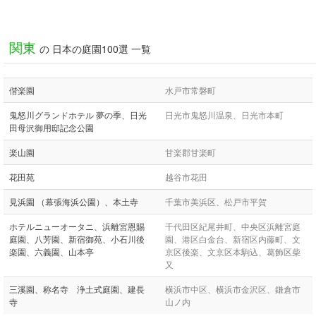
関東
の 日本の庭園100選 一覧
偕楽園
水戸市常磐町
鬼怒川グランドホテル 夢の季、日光
日光市鬼怒川温泉、日光市本町
田母沢御用邸記念公園
楽山園
甘楽郡甘楽町
花田苑
越谷市花田
見浜園 （幕張海浜公園）、本土寺
千葉市美浜区、松戸市平賀
ホテルニューオータニ、浜離宮恩賜
千代田区紀尾井町、中央区浜離宮庭
庭園、八芳園、新宿御苑、小石川後
園、港区白金台、新宿区内藤町、文
楽園、六義園、山本亭
京区後楽、文京区本駒込、葛飾区柴
又
三溪園、称名寺 浄土式庭園、建長
横浜市中区、横浜市金沢区、鎌倉市
寺
山ノ内