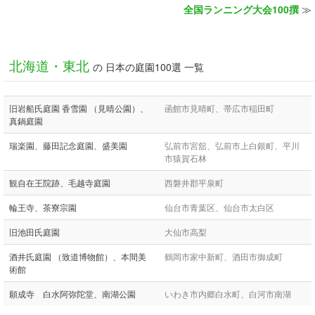
全国ランニング大会100撰
≫
北海道・東北
の 日本の庭園100選 一覧
旧岩船氏庭園 香雪園 （見晴公園）、
函館市見晴町、帯広市稲田町
真鍋庭園
瑞楽園、藤田記念庭園、盛美園
弘前市宮舘、弘前市上白銀町、平川
市猿賀石林
観自在王院跡、毛越寺庭園
西磐井郡平泉町
輪王寺、茶寮宗園
仙台市青葉区、仙台市太白区
旧池田氏庭園
大仙市高梨
酒井氏庭園 （致道博物館）、本間美
鶴岡市家中新町、酒田市御成町
術館
願成寺 白水阿弥陀堂、南湖公園
いわき市内郷白水町、白河市南湖