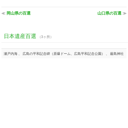
≪
岡山県の百選
山口県の百選
≫
日本遺産百選
（3ヶ所）
瀬戸内海 、 広島の平和記念碑（原爆ドーム、広島平和記念公園） 、 厳島神社