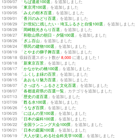
13/09/07 「
ちば遺産100選
」を追加しました
13/09/06 「
東京湾100選
」を追加しました
13/09/05 「
みえの樹木百選
」を追加しました
13/09/01 「
香川のみどり百選
」を追加しました
13/08/29 「
21世紀に残したい・埼玉ふるさと自慢100選
」を追加しました
13/08/28 「
岡崎観光きらり百選
」を追加しました
13/08/27 「
和歌山県の朝日・夕陽100選
」を追加しました
13/08/26 「
ぎふ百山
」を追加しました
13/08/24 「
県民の建物100選
」を追加しました
13/08/19 「
とやまの獅子舞百選
」を追加しました
13/08/18 収録百選スポット数が
8,000
に達しました！
13/08/18 「
新東京百景
」を追加しました
13/08/17 「
かながわの橋100選
」を追加しました
13/08/16 「
ふくしま緑の百景
」を追加しました
13/08/15 「
あおもり魅力百選
」を追加しました
13/08/07 「
さっぽろ・ふるさと文化百選
」を追加しました
13/08/07 「
各都道府県の百選一覧
」カテゴリを追加しました
13/07/13 「
歴史の道百選
」を追加しました
13/07/09 「
甦る水100選
」を追加しました
13/06/26 「
うなぎ百撰
」を追加しました
13/06/25 「
にほんの里100選
」を追加しました
13/06/23 「
日本の歯科100選
」を追加しました
13/06/22 「
全国ランニング大会100撰
」を追加しました
13/06/21 「
日本の庭園100選
」を追加しました
13/06/19 「
大人が楽しめる社会科見学100選
」を追加しました