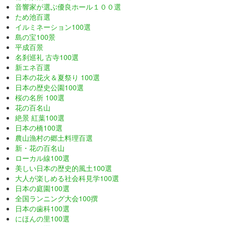
音響家が選ぶ優良ホール１００選
ため池百選
イルミネーション100選
島の宝100景
平成百景
名刹巡礼 古寺100選
新エネ百選
日本の花火＆夏祭り 100選
日本の歴史公園100選
桜の名所 100選
花の百名山
絶景 紅葉100選
日本の橋100選
農山漁村の郷土料理百選
新・花の百名山
ローカル線100選
美しい日本の歴史的風土100選
大人が楽しめる社会科見学100選
日本の庭園100選
全国ランニング大会100撰
日本の歯科100選
にほんの里100選