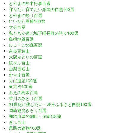
とやまの年中行事百選
守りたい育てたい湖国の自然100選
とやまの祭り百選
にいがた景勝100選
大分百景
私たちが選ぶ城下町長府の誇り100選
島根地質百選
ひょうごの森百選
奈良百遊山
大阪みどりの百選
続ぎふ百山
山梨百名山
おやま百景
ちば遺産100選
東京湾100選
みえの樹木百選
香川のみどり百選
21世紀に残したい・埼玉ふるさと自慢100選
岡崎観光きらり百選
和歌山県の朝日・夕陽100選
ぎふ百山
県民の建物100選