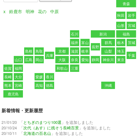
青森
x
鈴鹿市
明神
花の
中原
秋田
岩手
山形
宮城
石川
新潟
福島
福井
富山
群馬
栃木
茨城
長野
島根
鳥取
京都
滋賀
岐阜
山梨
埼玉
兵庫
千葉
山口
広島
岡山
大阪
奈良
愛知
静岡
神奈川
東京
佐賀
福岡
和歌山
三重
長崎
大分
愛媛
香川
熊本
宮崎
高知
徳島
沖縄
鹿児島
新着情報・更新履歴
21/01/20 「
とちぎのまつり100選
」を追加しました
20/10/24 「
次代（あす）に残そう長崎百景
」を追加しました
20/10/11 「
北海道の百名山
」を追加しました