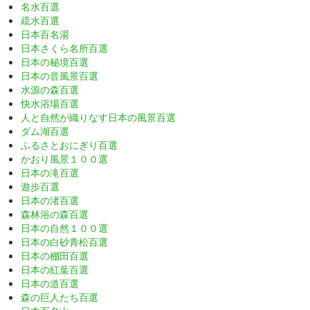
名水百選
疏水百選
日本百名湯
日本さくら名所百選
日本の秘境百選
日本の音風景百選
水源の森百選
快水浴場百選
人と自然が織りなす日本の風景百選
ダム湖百選
ふるさとおにぎり百選
かおり風景１００選
日本の滝百選
遊歩百選
日本の渚百選
森林浴の森百選
日本の自然１００選
日本の白砂青松百選
日本の棚田百選
日本の紅葉百選
日本の道百選
森の巨人たち百選