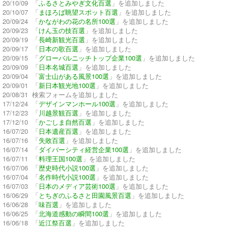
20/10/09 「
ふるさとみやぎ文化百選
」を追加しました
20/10/07 「
まほろば眺望スポット百選
」を追加しました
20/09/24 「
かながわの花の名所100選
」を追加しました
20/09/23 「
けん玉の技百選
」を追加しました
20/09/19 「
長崎新観光百選
」を追加しました
20/09/17 「
日本の歌百選
」を追加しました
20/09/15 「
グローバルニッチトップ企業100選
」を追加しました
20/09/09 「
日本名城百選
」を追加しました
20/09/04 「
富士山がある風景100選
」を追加しました
20/09/01 「
新日本観光地100選
」を追加しました
20/08/31 検索フォームを追加しました
17/12/24 「
デザインマンホール100選
」を追加しました
17/12/23 「
川越景観百選
」を追加しました
17/12/10 「
かごしま自然百選
」を追加しました
16/07/20 「
日本遺産百選
」を追加しました
16/07/16 「
失敗百選
」を追加しました
16/07/14 「
ダイバーシティ経営企業100選
」を追加しました
16/07/11 「
料理王国100選
」を追加しました
16/07/06 「
歴史時代小説100選
」を追加しました
16/07/04 「
名作時代小説100選
」を追加しました
16/07/03 「
日本のメディア芸術100選
」を追加しました
16/06/29 「
とちぎのふるさと田園風景百選
」を追加しました
16/06/28 「
味百選
」を追加しました
16/06/25 「
北海道感動の瞬間100選
」を追加しました
16/06/18 「
近江祭百選
」を追加しました