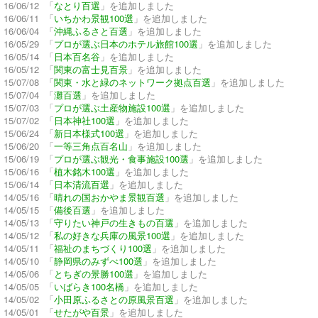
16/06/12 「
なとり百選
」を追加しました
16/06/11 「
いちかわ景観100選
」を追加しました
16/06/04 「
沖縄ふるさと百選
」を追加しました
16/05/29 「
プロが選ぶ日本のホテル旅館100選
」を追加しました
16/05/14 「
日本百名谷
」を追加しました
16/05/12 「
関東の富士見百景
」を追加しました
15/07/08 「
関東・水と緑のネットワーク拠点百選
」を追加しました
15/07/04 「
灘百選
」を追加しました
15/07/03 「
プロが選ぶ土産物施設100選
」を追加しました
15/07/02 「
日本神社100選
」を追加しました
15/06/24 「
新日本様式100選
」を追加しました
15/06/20 「
一等三角点百名山
」を追加しました
15/06/19 「
プロが選ぶ観光・食事施設100選
」を追加しました
15/06/16 「
植木銘木100選
」を追加しました
15/06/14 「
日本清流百選
」を追加しました
14/05/16 「
晴れの国おかやま景観百選
」を追加しました
14/05/15 「
備後百選
」を追加しました
14/05/13 「
守りたい神戸の生きもの百選
」を追加しました
14/05/12 「
私の好きな兵庫の風景100選
」を追加しました
14/05/11 「
福祉のまちづくり100選
」を追加しました
14/05/10 「
静岡県のみずべ100選
」を追加しました
14/05/06 「
とちぎの景勝100選
」を追加しました
14/05/05 「
いばらき100名橋
」を追加しました
14/05/02 「
小田原ふるさとの原風景百選
」を追加しました
14/05/01 「
せたがや百景
」を追加しました