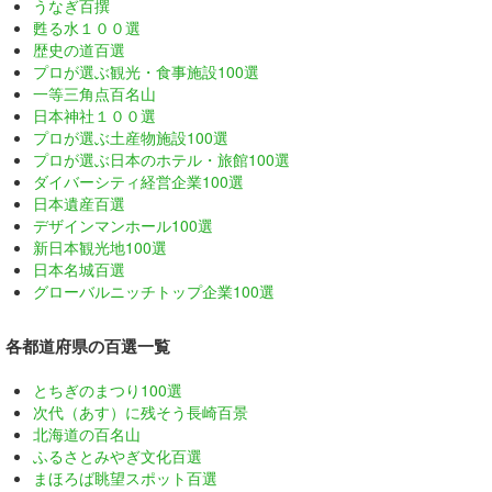
うなぎ百撰
甦る水１００選
歴史の道百選
プロが選ぶ観光・食事施設100選
一等三角点百名山
日本神社１００選
プロが選ぶ土産物施設100選
プロが選ぶ日本のホテル・旅館100選
ダイバーシティ経営企業100選
日本遺産百選
デザインマンホール100選
新日本観光地100選
日本名城百選
グローバルニッチトップ企業100選
各都道府県の百選一覧
とちぎのまつり100選
次代（あす）に残そう長崎百景
北海道の百名山
ふるさとみやぎ文化百選
まほろば眺望スポット百選