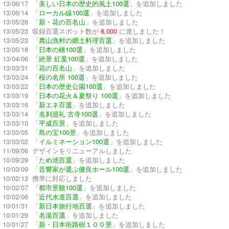
13/06/17 「
美しい日本の歴史的風土100選
」を追加しました
13/06/14 「
ローカル線100選
」を追加しました
13/05/28 「
新・花の百名山
」を追加しました
13/05/23 収録百選スポット数が
6,000
に達しました！
13/05/23 「
農山漁村の郷土料理百選
」を追加しました
13/05/18 「
日本の橋100選
」を追加しました
13/04/06 「
絶景 紅葉100選
」を追加しました
13/03/31 「
花の百名山
」を追加しました
13/03/24 「
桜の名所 100選
」を追加しました
13/03/22 「
日本の歴史公園100選
」を追加しました
13/03/19 「
日本の花火＆夏祭り 100選
」を追加しました
13/03/16 「
新エネ百選
」を追加しました
13/03/14 「
名刹巡礼 古寺100選
」を追加しました
13/03/10 「
平成百景
」を追加しました
13/03/05 「
島の宝100景
」を追加しました
13/03/02 「
イルミネーション100選
」を追加しました
11/09/06 デザインをリニューアルしました
10/09/29 「
ため池百選
」を追加しました
10/03/09 「
音響家が選ぶ優良ホール100選
」を追加しました
10/02/13 携帯に対応しました
10/02/07 「
都市景観100選
」を追加しました
10/02/06 「
近代水道百選
」を追加しました
10/01/31 「
新日本旅行地百選
」を追加しました
10/01/29 「
名湯百選
」を追加しました
10/01/27 「
新・日本街路樹１００景
」を追加しました