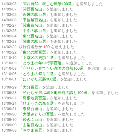
14/03/08 「
関西自然に親しむ風景100選
」を追加しました
14/03/07 「
関西百名山
」を追加しました
14/03/05 「
近畿の駅百選
」を追加しました
14/03/03 「
甲信越百名山
」を追加しました
14/02/27 「
関東百名山
」を追加しました
14/02/25 「
中部の駅百選
」を追加しました
14/02/24 「
東北百名山
」を追加しました
14/02/23 「
関東の駅百選
」を追加しました
14/02/22 収録百選数が
100
を超えました！
14/02/22 「
東北の駅百選
」を追加しました
13/10/10 「
上京区の史蹟百選
」を追加しました
13/10/09 「
とやまの年中行事百選
」を追加しました
13/10/08 「
守りたい育てたい湖国の自然100選
」を追加しました
13/10/06 「
とやまの祭り百選
」を追加しました
13/10/01 「
にいがた景勝100選
」を追加しました
13/09/29 「
大分百景
」を追加しました
13/09/28 「
私たちが選ぶ城下町長府の誇り100選
」を追加しました
13/09/27 「
島根地質百選
」を追加しました
13/09/24 「
ひょうごの森百選
」を追加しました
13/09/21 「
奈良百遊山
」を追加しました
13/09/20 「
大阪みどりの百選
」を追加しました
13/09/10 「
続ぎふ百山
」を追加しました
13/09/09 「
山梨百名山
」を追加しました
13/09/08 「
おやま百景
」を追加しました