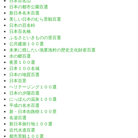
日本百名山
日本の都市公園百選
新日本名木百選
美しい日本のむら景観百選
日本の百名峠
日本百名橋
ふるさといきものの里百選
公共建築１００選
未来に残したい漁業漁村の歴史文化財産百選
水の郷百選
夜景１００選
日本１００名城
日本の地質百選
日本百景
ヘリテージング１００選
日本の夕陽百選
にっぽんの温泉１００選
平成の名水百選
新・日本街路樹１００景
名湯百選
新日本旅行地１００選
近代水道百選
都市景観１００選