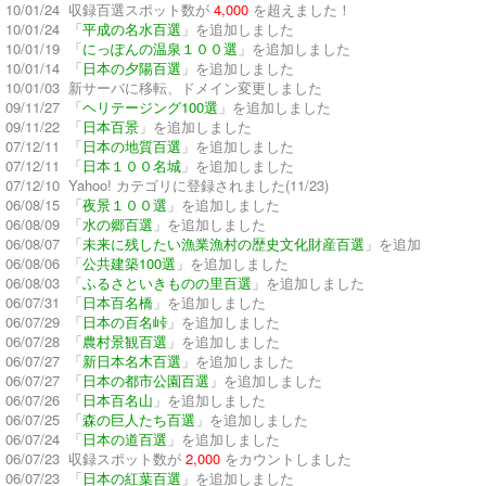
10/01/24 収録百選スポット数が
4,000
を超えました！
10/01/24 「
平成の名水百選
」を追加しました
10/01/19 「
にっぽんの温泉１００選
」を追加しました
10/01/14 「
日本の夕陽百選
」を追加しました
10/01/03 新サーバに移転、ドメイン変更しました
09/11/27 「
ヘリテージング100選
」を追加しました
09/11/22 「
日本百景
」を追加しました
07/12/11 「
日本の地質百選
」を追加しました
07/12/11 「
日本１００名城
」を追加しました
07/12/10 Yahoo! カテゴリに登録されました(11/23)
06/08/15 「
夜景１００選
」を追加しました
06/08/09 「
水の郷百選
」を追加しました
06/08/07 「
未来に残したい漁業漁村の歴史文化財産百選
」を追加
06/08/06 「
公共建築100選
」を追加しました
06/08/03 「
ふるさといきものの里百選
」を追加しました
06/07/31 「
日本百名橋
」を追加しました
06/07/29 「
日本の百名峠
」を追加しました
06/07/28 「
農村景観百選
」を追加しました
06/07/27 「
新日本名木百選
」を追加しました
06/07/27 「
日本の都市公園百選
」を追加しました
06/07/26 「
日本百名山
」を追加しました
06/07/25 「
森の巨人たち百選
」を追加しました
06/07/24 「
日本の道百選
」を追加しました
06/07/23 収録スポット数が
2,000
をカウントしました
06/07/23 「
日本の紅葉百選
」を追加しました