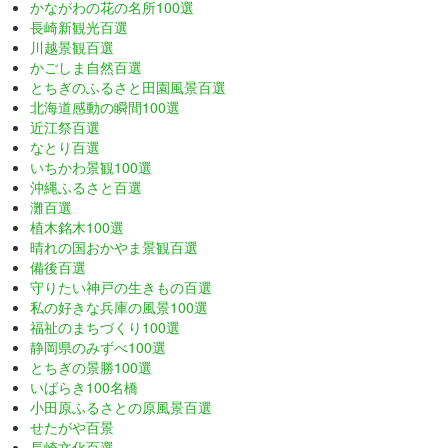
かながわの花の名所100選
長崎新観光百選
川越景観百選
かごしま自然百選
とちぎのふるさと田園風景百選
北海道感動の瞬間100選
近江祭百選
なとり百選
いちかわ景観100選
沖縄ふるさと百選
灘百選
植木銘木100選
晴れの国おかやま景観百選
備後百選
守りたい神戸の生きもの百選
私の好きな兵庫の風景100選
福祉のまちづくり100選
静岡県のみずべ100選
とちぎの景勝100選
いばらき100名橋
小田原ふるさとの原風景百選
せたがや百景
長崎文化百選