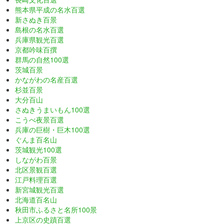
熊本県平成の名水百選
新さぬき百景
島根の名水百選
兵庫県観光百選
京都吟味百撰
群馬の自然100選
茨城百景
かながわの名産百選
杉並百景
大分百山
さぬきうまいもん100選
こうべ夜景百選
兵庫の巨樹・巨木100選
ぐんま百名山
茨城観光100選
しながわ百景
北区景観百選
江戸料理百選
新宮城観光百選
北海道百名山
秋田市ふるさと名所100景
上京区の史蹟百選