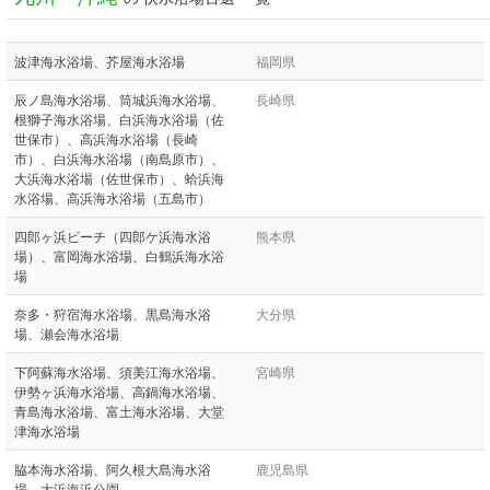
波津海水浴場、芥屋海水浴場
福岡県
辰ノ島海水浴場、筒城浜海水浴場、
長崎県
根獅子海水浴場、白浜海水浴場（佐
世保市）、高浜海水浴場（長崎
市）、白浜海水浴場（南島原市）、
大浜海水浴場（佐世保市）、蛤浜海
水浴場、高浜海水浴場（五島市）
四郎ヶ浜ビーチ（四郎ケ浜海水浴
熊本県
場）、富岡海水浴場、白鶴浜海水浴
場
奈多・狩宿海水浴場、黒島海水浴
大分県
場、瀬会海水浴場
下阿蘇海水浴場、須美江海水浴場、
宮崎県
伊勢ヶ浜海水浴場、高鍋海水浴場、
青島海水浴場、富土海水浴場、大堂
津海水浴場
脇本海水浴場、阿久根大島海水浴
鹿児島県
場、大浜海浜公園