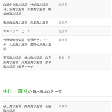
白浜中央海水浴場、外浦海水浴場、
静岡県
弓ヶ浜海水浴場、大瀬海水浴場、御
前崎海水浴場
御座白浜海水浴場、新鹿海水浴場
三重県
マキノサニービーチ
滋賀県
竹野浜海水浴場、浦県民サンビー
兵庫県
チ、大浜海水浴場、慶野松原海水浴
場
那智海水浴場、橋杭海水浴場、白良
和歌山県
浜海水浴場、片男波海水浴場、浪早
海水浴場（浪早ビーチ）
中国・四国
の 快水浴場百選 一覧
砂丘海水浴場、白兎海水浴場、石脇
鳥取県
海水浴場