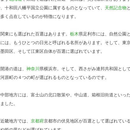
で、十和田八幡平国立公園に属するものとなっていて、
天然記念物
が多く点在しているのが特徴になります。
関東にも選ばれた百選はあります。
栃木
県足利市には、自然公園
市には、もうひとつの日光と呼ばれる名所があります。そして、東
の墨田区、そして江東区自体が百選に選ばれています。
開港の道は、
神奈川
県横浜市。そして、西さがみ連邦共和国とし
湯河原町の４つの町が選ばれるものとなっているのです。
中部地方には、富士山の北口散策や、中山道、箱根旧街道といった
りました。
近畿地方では、
京都府
京都市の伏見地区が百選として選ばれてい
ぐや姫の里などが選ばれています。