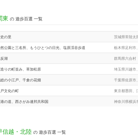
関東
の 遊歩百選 一覧
歴史の里
茨城県常陸太
自然公園と三名所、もうひとつの日光、塩原渓谷歩道
栃木県足利市
野反湖
群馬県六合村
蔵造りの町並み、草加松原
埼玉県川越市
北総の小江戸、千倉の花畑
千葉県佐原市
江戸文化の町
東京都墨田、
開港の道、西さがみ連邦共和国
神奈川県横浜
甲信越・北陸
の 遊歩百選 一覧