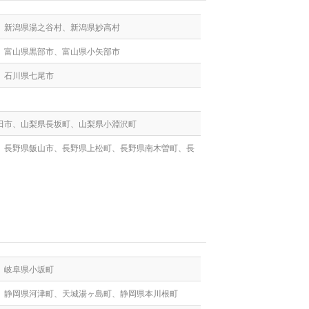
、新潟県湯之谷村、新潟県妙高村
、富山県黒部市、富山県小矢部市
、石川県七尾市
田市、山梨県長坂町、山梨県小淵沢町
、長野県飯山市、長野県上松町、長野県南木曽町、長
、岐阜県小坂町
、静岡県河津町、天城湯ヶ島町、静岡県本川根町