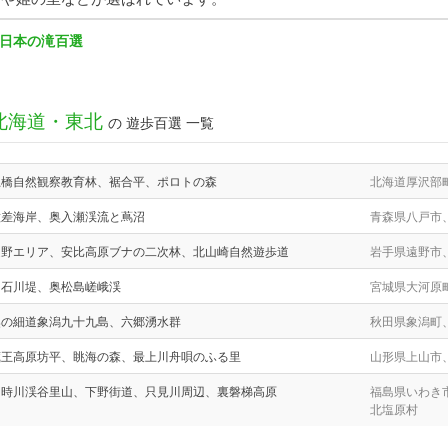
日本の滝百選
北海道・東北
の 遊歩百選 一覧
土橋自然観察教育林、裾合平、ポロトの森
北海道厚沢部
種差海岸、奥入瀬渓流と蔦沼
青森県八戸市
遠野エリア、安比高原ブナの二次林、北山崎自然遊歩道
岩手県遠野市
白石川堤、奥松島嵯峨渓
宮城県大河原
奥の細道象潟九十九島、六郷湧水群
秋田県象潟町
蔵王高原坊平、眺海の森、最上川舟唄のふる里
山形県上山市
四時川渓谷里山、下野街道、只見川周辺、裏磐梯高原
福島県いわき
北塩原村