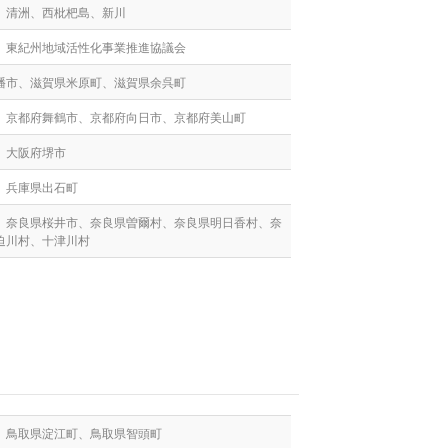
、清洲、西枇杷島、新川
、東紀州地域活性化事業推進協議会
幡市、滋賀県米原町、滋賀県余呉町
、京都府舞鶴市、京都府向日市、京都府美山町
、大阪府堺市
、兵庫県出石町
、奈良県桜井市、奈良県曽爾村、奈良県明日香村、奈
迫川村、十津川村
、鳥取県淀江町、鳥取県智頭町