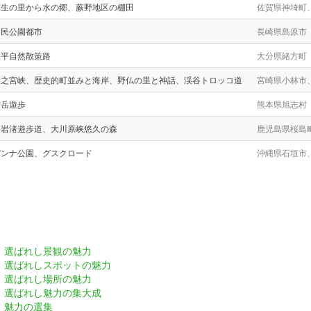
弥生の里から水の郷、蕨野地区の棚田
佐賀県神埼町
国民公園都市
長崎県島原市
尾平自然散策路
大分県緒方町
三之宮峡、歴史的町並みと海岸、野仏の里と神話、渓谷トロッコ道
宮崎県小林市
鞍岳遊歩
熊本県旭志村
溶岩渚遊歩道、大川原峡悠久の森
鹿児島県桜島
バンナ公園、グスクロード
沖縄県石垣市
選ばれし景観の魅力
選ばれしスポットの魅力
選ばれし場所の魅力
選ばれし魅力の集大成
魅力の選集