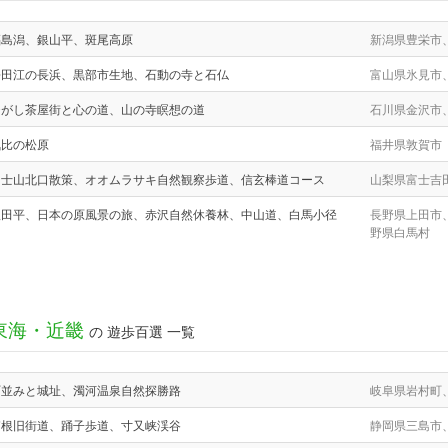
福島潟、銀山平、斑尾高原
新潟県豊栄市
松田江の長浜、黒部市生地、石動の寺と石仏
富山県氷見市
ひがし茶屋街と心の道、山の寺瞑想の道
石川県金沢市
気比の松原
福井県敦賀市
富士山北口散策、オオムラサキ自然観察歩道、信玄棒道コース
山梨県富士吉
塩田平、日本の原風景の旅、赤沢自然休養林、中山道、白馬小径
長野県上田市
野県白馬村
東海・近畿
の 遊歩百選 一覧
町並みと城址、濁河温泉自然探勝路
岐阜県岩村町
箱根旧街道、踊子歩道、寸又峡渓谷
静岡県三島市