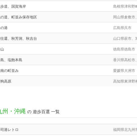
散歩道、国賀海岸
島根県津和野
風の道、町並み保存地区
岡山県倉敷市
呉の港
広島県呉市
萩往還、秋芳洞、秋吉台
山口県萩市、
眉山
徳島県徳島市
屋島、塩飽本島
香川県高松市
肱南の町並み
愛媛県大洲市
天狗高原
高知県東津野
九州・沖縄
の 遊歩百選 一覧
門司港レトロ
福岡県北九州