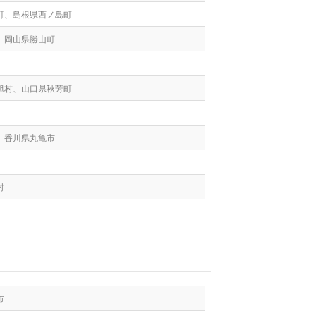
町、島根県西ノ島町
、岡山県勝山町
旭村、山口県秋芳町
、香川県丸亀市
村
市