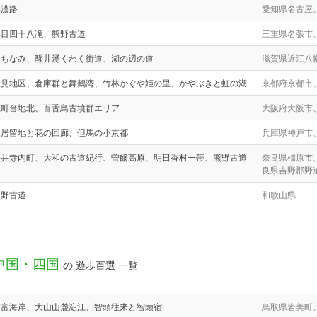
美濃路
愛知県名古屋
赤目四十八滝、熊野古道
三重県名張市
まちなみ、醒井湧くわく街道、湖の辺の道
滋賀県近江八
伏見地区、倉庫群と舞鶴湾、竹林かぐや姫の里、かやぶきと虹の湖
京都府京都市
上町台地北、百舌鳥古墳群エリア
大阪府大阪市
旧居留地と花の回廊、但馬の小京都
兵庫県神戸市
今井寺内町、大和の古道紀行、曽爾高原、明日香村一帯、熊野古道
奈良県橿原市
良県吉野郡野
熊野古道
和歌山県
中国・四国
の 遊歩百選 一覧
浦富海岸、大山山麓淀江、智頭往来と智頭宿
鳥取県岩美町