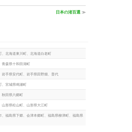
日本の渚百選
≫
町、北海道東川町、北海道白老町
、青森県十和田湖町
、岩手県安代町、岩手県田野畑、普代
町、宮城県鳴瀬町
、秋田県六郷町
、山形県松山町、山形県大江町
市、福島県下郷、会津本郷町、福島県柳津町、福島県