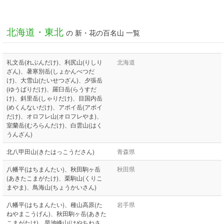
北海道・東北
の 新・花の百名山 一覧
礼文岳(れぶんだけ)、利尻山(りしり
北海道
ざん)、暑寒別岳(しょかんべつだ
け)、大雪山(たいせつざん)、夕張岳
(ゆうばりだけ)、羅臼岳(らうすだ
け)、斜里岳(しゃりだけ)、目国内岳
(めくんないだけ)、アポイ岳(アポイ
だけ)、オロフレ山(オロフレやま)、
室蘭岳(むろらんだけ)、白雲山(はく
うんざん)
北八甲田山(きたはっこうださん)
青森県
八幡平(はちまんたい)、秋田駒ヶ岳
秋田県
(あきたこまがたけ)、栗駒山(くりこ
まやま)、鳥海山(ちょうかいさん)
八幡平(はちまんたい)、種山高原(た
岩手県
ねやまこうげん)、秋田駒ヶ岳(あきた
こまがたけ)、早池峰山(はやちねさ