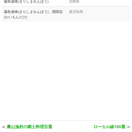
霧島連峰(きりしまれんぽう)
宮崎県
霧島連峰(きりしまれんぽう)、開聞岳
鹿児島県
(かいもんだけ)
≪
農山漁村の郷土料理百選
ローカル線100選
≫