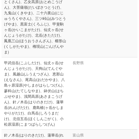
とくさん)、乙女高原(おとめこうげ
ん)、大菩薩嶺(だいぼさつとうげ)、
九鬼山(くきやま)、二十六夜山(にじ
ゅうろくやさん)、三ツ峠山(みつとう
げやま)、黒富士(くろふじ)、甲斐駒
ヶ岳(かいこまがたけ)、仙丈ヶ岳(せ
んじょうがたけ)、北岳(きただけ)、
鳳凰三山(ほうおうさんざん)、櫛形山
(くしがたやま)、権現山(ごんげんや
ま)
甲武信岳(こぶしだけ)、仙丈ヶ岳(せ
長野県
んじょうがたけ)、天狗山(てんぐや
ま)、風越山(ふうえつざん)、恵那山
(えなさん)、尾高山(おだかやま)、八
島ヶ原湿原(やしまがはらしつげん)、
蓼科山(たてしなやま)、鉢伏山(はち
ぶせやま)、浅間高原(あさまこうげ
ん)、針ノ木岳(はりのきだけ)、蓮華
岳(れんげだけ)、鹿島槍(ヶ岳かしま
やりがだけ)、白馬岳(しろうまだ
け)、北信五岳(ほくしんごがく)、小
松原湿原(こまつばらしつげん)
針ノ木岳(はりのきだけ)、蓮華岳(れ
富山県