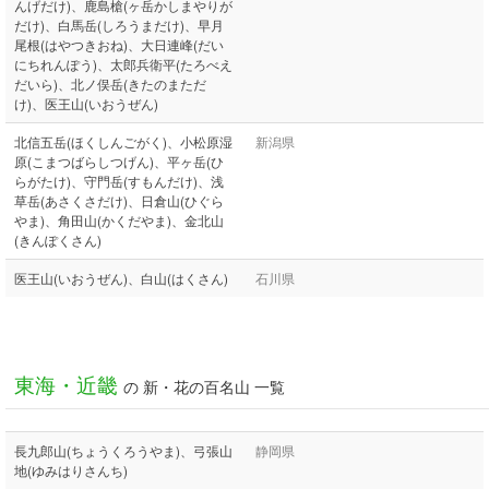
んげだけ)、鹿島槍(ヶ岳かしまやりが
だけ)、白馬岳(しろうまだけ)、早月
尾根(はやつきおね)、大日連峰(だい
にちれんぽう)、太郎兵衛平(たろべえ
だいら)、北ノ俣岳(きたのまただ
け)、医王山(いおうぜん)
北信五岳(ほくしんごがく)、小松原湿
新潟県
原(こまつばらしつげん)、平ヶ岳(ひ
らがたけ)、守門岳(すもんだけ)、浅
草岳(あさくさだけ)、日倉山(ひぐら
やま)、角田山(かくだやま)、金北山
(きんぽくさん)
医王山(いおうぜん)、白山(はくさん)
石川県
東海・近畿
の 新・花の百名山 一覧
長九郎山(ちょうくろうやま)、弓張山
静岡県
地(ゆみはりさんち)