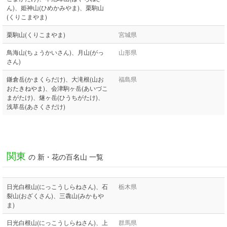
ん)、姫神山(ひめかみやま)、栗駒山
(くりこまやま)
栗駒山(くりこまやま)
宮城県
鳥海山(ちょうかいさん)、月山(がっ
山形県
さん)
鎌倉岳(かまくらだけ)、大滝根(山お
福島県
おたきねやま)、会津駒ヶ岳(あいづこ
まがたけ)、燧ヶ岳(ひうちがたけ)、
浅草岳(あさくさだけ)
関東
の 新・花の百名山 一覧
日光白根山(にっこうしらねさん)、石
栃木県
裂山(おざくさん)、三毳山(みかもや
ま)
日光白根山(にっこうしらねさん)、上
群馬県