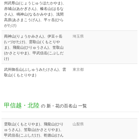
州武尊山(じょうじゅうほたかやま)、
赤城山(あかぎさん)、榛名山(はるな
さん)、鳴神山(なるかみやま)、浅間
高原(あさまこうげん)、平ヶ岳(ひら
がたけ)
両神山(りょうかみさん)、伊豆ヶ岳
埼玉県
(いづがたけ)、雲取山(くもとりや
ま)、飛龍山(ひりゅうさん)、笠取山
(かさとりやま)、甲武信岳(こぶしだ
け)
武州御岳山(ぶしゅうみたけさん)、雲
東京都
取山(くもとりやま)
甲信越・北陸
の 新・花の百名山 一覧
雲取山(くもとりやま)、飛龍山(ひり
山梨県
ゅうさん)、笠取山(かさとりやま)、
甲武信岳(こぶしだけ)、乾徳山(けん