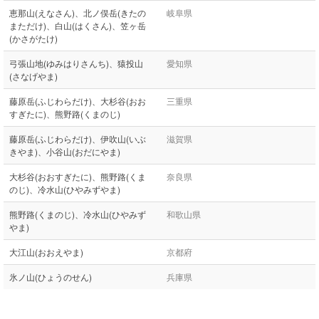
恵那山(えなさん)、北ノ俣岳(きたの
岐阜県
まただけ)、白山(はくさん)、笠ヶ岳
(かさがたけ)
弓張山地(ゆみはりさんち)、猿投山
愛知県
(さなげやま)
藤原岳(ふじわらだけ)、大杉谷(おお
三重県
すぎたに)、熊野路(くまのじ)
藤原岳(ふじわらだけ)、伊吹山(いぶ
滋賀県
きやま)、小谷山(おだにやま)
大杉谷(おおすぎたに)、熊野路(くま
奈良県
のじ)、冷水山(ひやみずやま)
熊野路(くまのじ)、冷水山(ひやみず
和歌山県
やま)
大江山(おおえやま)
京都府
氷ノ山(ひょうのせん)
兵庫県