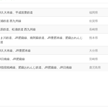
JR久大本線、平成筑豊鉄道
福岡県
浦鉄道 西九州線
佐賀県
島原鉄道、松浦鉄道 西九州線
長崎県
くま川鉄道、JR肥薩線、南阿蘇鉄道、JR豊肥本線、肥薩おれんじ
熊本県
鉄道
R久大本線、JR豊肥本線
大分県
R日南線、JR肥薩線
宮崎県
R指宿枕崎線、肥薩おれんじ鉄道、JR肥薩線、JR日南線
鹿児島県