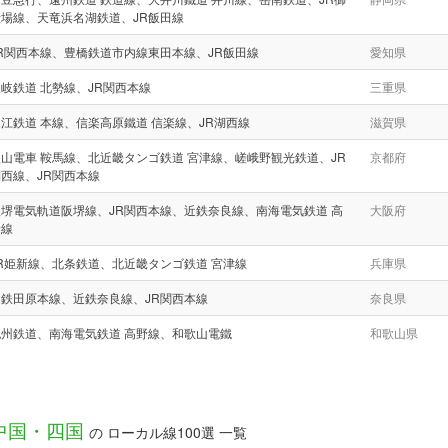
殿場線、天竜浜名湖鉄道、JR飯田線
JR関西本線、豊橋鉄道市内線東田本線、JR飯田線
愛知県
岐鉄道 北勢線、JR関西本線
三重県
江鉄道 本線、信楽高原鐵道 信楽線、JR湖西線
滋賀県
山電車 鞍馬線、北近畿タンゴ鉄道 宮津線、嵯峨野観光鉄道、JR
京都府
西線、JR関西本線
阪堺電気軌道阪堺線、JR関西本線、近鉄奈良線、南海電気鉄道 高
大阪府
野線
R姫新線、北条鉄道、北近畿タンゴ鉄道 宮津線
兵庫県
近鉄田原本線、近鉄奈良線、JR関西本線
奈良県
紀州鉄道、南海電気鉄道 高野線、和歌山電鐵
和歌山県
中国・四国
の ローカル線100選 一覧