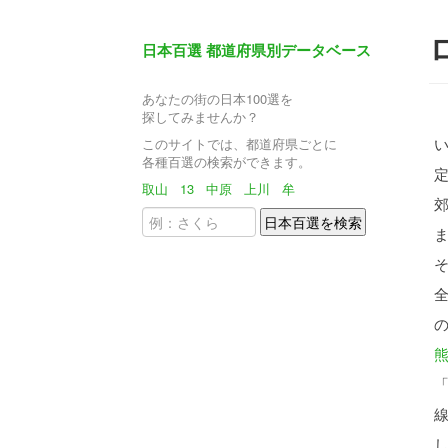
日本百選 都道府県別データベース
あなたの街の日本100選を
探してみませんか？
このサイトでは、都道府県ごとに
各種百選の検索ができます。
取山
13
中原
上川
牟
全
の
「