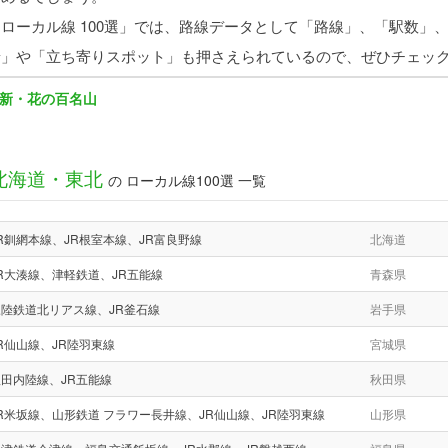
「ローカル線 100選」では、路線データとして「路線」、「駅数」
景」や「立ち寄りスポット」も押さえられているので、ぜひチェッ
新・花の百名山
北海道・東北
の ローカル線100選 一覧
R釧網本線、JR根室本線、JR富良野線
北海道
R大湊線、津軽鉄道、JR五能線
青森県
三陸鉄道北リアス線、JR釜石線
岩手県
R仙山線、JR陸羽東線
宮城県
田内陸線、JR五能線
秋田県
R米坂線、山形鉄道 フラワー長井線、JR仙山線、JR陸羽東線
山形県