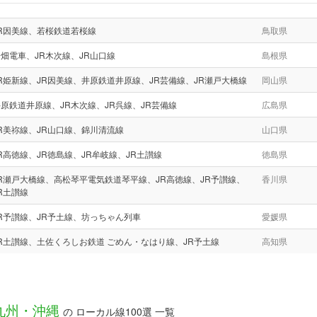
JR因美線、若桜鉄道若桜線
鳥取県
畑電車、JR木次線、JR山口線
島根県
R姫新線、JR因美線、井原鉄道井原線、JR芸備線、JR瀬戸大橋線
岡山県
原鉄道井原線、JR木次線、JR呉線、JR芸備線
広島県
R美祢線、JR山口線、錦川清流線
山口県
R高徳線、JR徳島線、JR牟岐線、JR土讃線
徳島県
R瀬戸大橋線、高松琴平電気鉄道琴平線、JR高徳線、JR予讃線、
香川県
R土讃線
R予讃線、JR予土線、坊っちゃん列車
愛媛県
R土讃線、土佐くろしお鉄道 ごめん・なはり線、JR予土線
高知県
九州・沖縄
の ローカル線100選 一覧