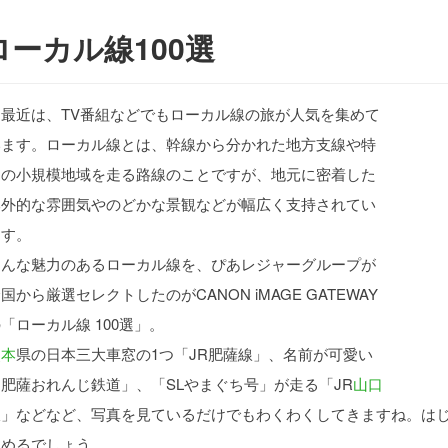
ローカル線100選
最近は、TV番組などでもローカル線の旅が人気を集めて
います。ローカル線とは、幹線から分かれた地方支線や特
定の小規模地域を走る路線のことですが、地元に密着した
郊外的な雰囲気やのどかな景観などが幅広く支持されてい
ます。
そんな魅力のあるローカル線を、ぴあレジャーグループが
国から厳選セレクトしたのがCANON iMAGE GATEWAY
「ローカル線 100選」。
熊本
県の日本三大車窓の1つ「JR肥薩線」、名前が可愛い
肥薩おれんじ鉄道」、「SLやまぐち号」が走る「JR
山口
線」などなど、写真を見ているだけでもわくわくしてきますね。は
しめるでしょう。