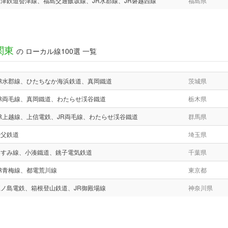
会津鉄道会津線、福島交通飯坂線、JR水郡線、JR磐越西線
福島県
関東
の ローカル線100選 一覧
JR水郡線、ひたちなか海浜鉄道、真岡鐵道
茨城県
JR両毛線、真岡鐵道、わたらせ渓谷鐵道
栃木県
JR上越線、上信電鉄、JR両毛線、わたらせ渓谷鐵道
群馬県
秩父鉄道
埼玉県
いすみ線、小湊鐵道、銚子電気鉄道
千葉県
R青梅線、都電荒川線
東京都
江ノ島電鉄、箱根登山鉄道、JR御殿場線
神奈川県