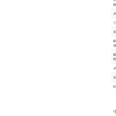
三
近
叡
湖
J