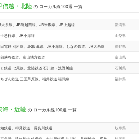
甲信越・北陸
の ローカル線100選 一覧
R大糸線、JR磐越西線、JR米坂線、JR上越線
新潟県
士急行線、JR小海線
山梨県
田電鉄 別所線、JR飯田線、JR小海線、しなの鉄道、JR大糸線
長野県
黒部峡谷鉄道、富山地方鉄道
富山県
と鉄道 七尾線、北陸鉄道 石川線・浅野川線
石川県
ちぜん鉄道 三国芦原線、福井鉄道 福武線
福井県
東海・近畿
の ローカル線100選 一覧
明知鉄道、樽見鉄道、長良川鉄道
岐阜県
豆急行、遠州鉄道 鉄道線、大井川鐵道 井川線、岳南鉄道、JR御
静岡県