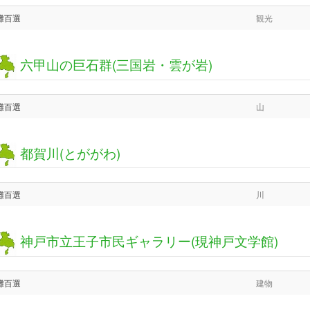
灘百選
観光
六甲山の巨石群(三国岩・雲が岩)
灘百選
山
都賀川(とががわ)
灘百選
川
神戸市立王子市民ギャラリー(現神戸文学館)
灘百選
建物