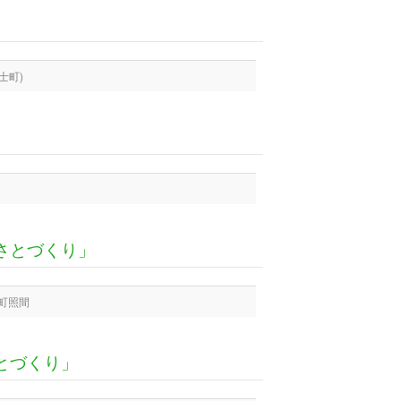
士町)
さとづくり」
町照間
とづくり」