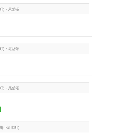
町)・尾岱沼
町)・尾岱沼
町)・尾岱沼
園
(小清水町)