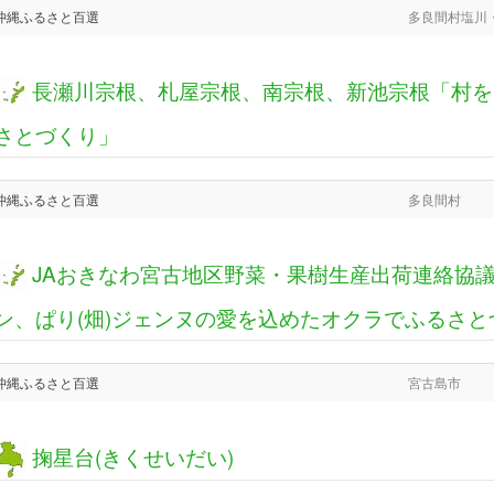
沖縄ふるさと百選
多良間村塩川
長瀬川宗根、札屋宗根、南宗根、新池宗根「村をあげてゆがぷう(豊年)を願うふる
さとづくり」
沖縄ふるさと百選
多良間村
JAおきなわ宮古地区野菜・果樹生産出荷連絡協議会オクラ専門部会「ぱり(畑)ジャ
ン、ぱり(畑)ジェンヌの愛を込めたオクラでふるさと
沖縄ふるさと百選
宮古島市
掬星台(きくせいだい)