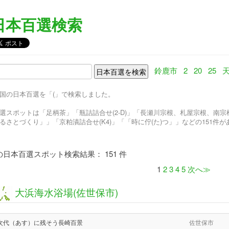
日本百選検索
鈴鹿市
2
20
25
国の日本百選を「(」で検索しました。
選スポットは「足柄茶」「瓶詰詰合せ(2-D)」「長瀬川宗根、札屋宗根、南宗
るさとづくり」」「京粕漬詰合せ(K4)」「「時に佇(た)つ」」などの151件
の日本百選スポット検索結果： 151 件
1
2
3
4
5
次へ≫
大浜海水浴場(佐世保市)
次代（あす）に残そう長崎百景
佐世保市