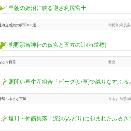
早朝の姫沼に映る逆さ利尻富士
北海道感動の瞬間100選
利尻島(利尻富
熊野那智神社の仮宮と五方の辻碑(道標)
なとり百選
歴史
照間い草生産組合「ビーグ(い草)で織りなすふる
沖縄ふるさと百選
うるま 与那城
塩川・仲筋集落「深緑(みどり)に包まれたふるさ