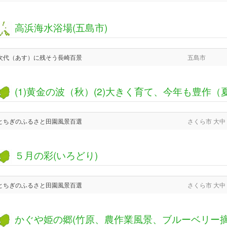
高浜海水浴場(五島市)
次代（あす）に残そう長崎百景
五島市
(1)黄金の波（秋）(2)大きく育て、今年も豊作（
とちぎのふるさと田園風景百選
さくら市 大中
５月の彩(いろどり)
とちぎのふるさと田園風景百選
さくら市 大中
かぐや姫の郷(竹原、農作業風景、ブルーベリー摘