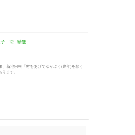
天子
12
精進
根、新池宗根「村をあげてゆがぷう(豊年)を願う
があります。