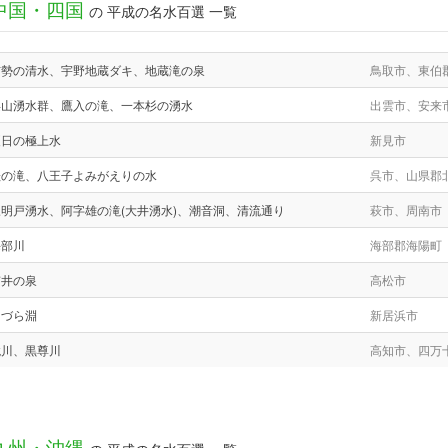
中国・四国
の 平成の名水百選 一覧
布勢の清水、宇野地蔵ダキ、地蔵滝の泉
鳥取市、東伯
浜山湧水群、鷹入の滝、一本杉の湧水
出雲市、安来
夏日の極上水
新見市
桂の滝、八王子よみがえりの水
呉市、山県郡
三明戸湧水、阿字雄の滝(大井湧水)、潮音洞、清流通り
萩市、周南市
海部川
海部郡海陽町
楠井の泉
高松市
つづら淵
新居浜市
鏡川、黒尊川
高知市、四万
九州・沖縄