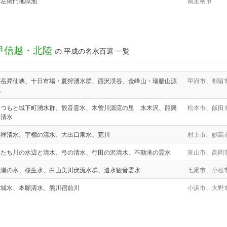
清左衛門地獄池
南足柄市
甲信越・北陸
の 平成の名水百選 一覧
御岳昇仙峡、十日市場・夏狩湧水群、西沢渓谷、金峰山・瑞牆山源
甲府市、都留
流
まつもと城下町湧水群、観音霊水、木曽川源流の里 水木沢、龍興
松本市、飯田
寺清水
吉祥清水、宇棚の清水、大出口泉水、荒川
村上市、妙高
いたち川の水辺と清水、弓の清水、行田の沢清水、不動滝の霊水
富山市、高岡
藤瀬の水、桜生水、白山美川伏流水群、遣水観音霊水
七尾市、小松
雲城水、本願清水、熊川宿前川
小浜市、大野