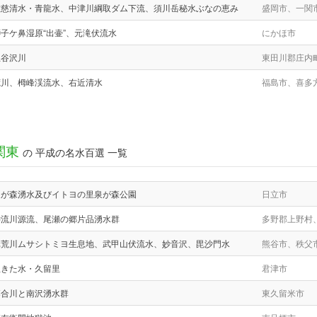
大慈清水・青龍水、中津川綱取ダム下流、須川岳秘水ぶなの恵み
盛岡市、一関
子ケ鼻湿原“出壷”、元滝伏流水
にかほ市
立谷沢川
東田川郡庄内
荒川、栂峰渓流水、右近清水
福島市、喜多
関東
の 平成の名水百選 一覧
泉が森湧水及びイトヨの里泉が森公園
日立市
神流川源流、尾瀬の郷片品湧水群
多野郡上野村
元荒川ムサシトミヨ生息地、武甲山伏流水、妙音沢、毘沙門水
熊谷市、秩父
生きた水・久留里
君津市
落合川と南沢湧水群
東久留米市