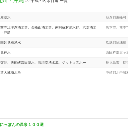
の 平成の名水百選 一覧
岩屋湧水
朝倉郡東峰村
水前寺江津湖湧水群、金峰山湧水群、南阿蘇村湧水群、六嘉湧水
熊本市、熊本
群・浮島
下園妙見様湧水
玖珠郡玖珠町
妙見神水
西臼杵郡五ヶ
甲突池、唐船峡京田湧水、普現堂湧水源、ジッキョヌホー
鹿児島市、指
荻道大城湧水群
中頭郡北中城
にっぽんの温泉１００選