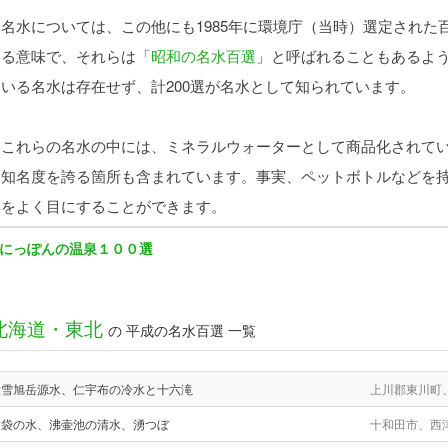
名水については、この他にも1985年に環境庁（当時）選定された
する意味で、それらは「
昭和の名水百選
」と呼ばれることもあるよ
ている名水は存在せず、計200選が名水として知られています。
これらの名水の中には、ミネラルウォーターとして商品化されてい
い知名度を誇る箇所も含まれています。事実、ペットボトルなどを
姿をよく目にすることができます。
にっぽんの温泉１００選
北海道・東北
の 平成の名水百選 一覧
大雪旭岳源水、仁宇布の冷水と十六滝
上川郡東川町
沼袋の水、沸壷池の清水、湧つぼ
十和田市、西