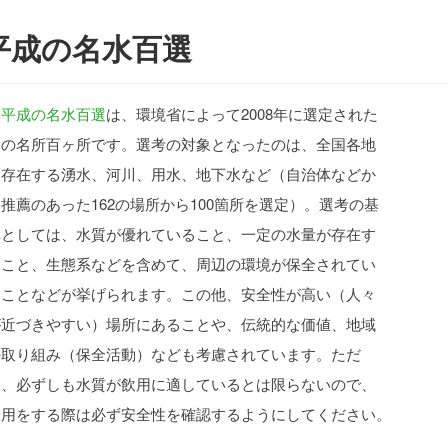
平成の名水百選
平成の
名水百選
は、環境省によって2008年に選定された
水の名所百ヶ所です。選考の対象となったのは、全国各地
に存在する湧水、河川、用水、地下水など（自治体などか
推薦のあった162の場所から100箇所を選定）。選考の基
準としては、水質が優れていること、一定の水量が存在す
ること、生態系などを含めて、周辺の環境が保全されてい
ることなどが挙げられます。この他、安全性が高い（人々
が近づきやすい）場所にあることや、伝統的な価値、地域
の取り組み（保全活動）なども考慮されています。ただ
し、必ずしも水質が飲用に適しているとは限らないので、
飲用をする際は必ず安全性を確認するようにしてください。