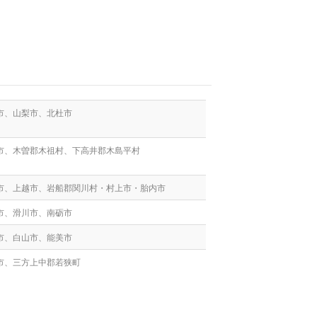
市、山梨市、北杜市
市、木曽郡木祖村、下高井郡木島平村
市、上越市、岩船郡関川村・村上市・胎内市
市、滑川市、南砺市
市、白山市、能美市
市、三方上中郡若狭町