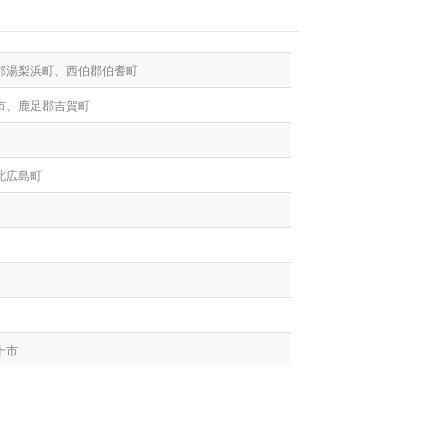
郡湯梨浜町、西伯郡伯耆町
市、鹿足郡吉賀町
北広島町
十市