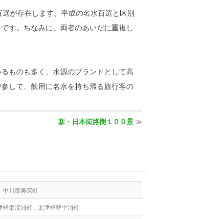
百選が存在します。平成の名水百選と区別
うです。ちなみに、両者のあいだに重複し
るものも多く、水源のブランドとして高
持参して、飲用に名水を持ち帰る旅行客の
新・日本街路樹１００景
≫
、中川郡美深町
津軽郡深浦町、北津軽群中泊町