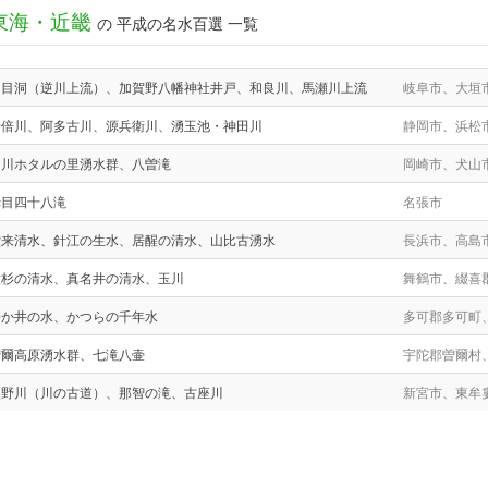
東海・近畿
の 平成の名水百選 一覧
達目洞（逆川上流）、加賀野八幡神社井戸、和良川、馬瀬川上流
岐阜市、大垣
安倍川、阿多古川、源兵衛川、湧玉池・神田川
静岡市、浜松
鳥川ホタルの里湧水群、八曽滝
岡崎市、犬山
赤目四十八滝
名張市
堂来清水、針江の生水、居醒の清水、山比古湧水
長浜市、高島
大杉の清水、真名井の清水、玉川
舞鶴市、綴喜
松か井の水、かつらの千年水
多可郡多可町
曽爾高原湧水群、七滝八壷
宇陀郡曽爾村
熊野川（川の古道）、那智の滝、古座川
新宮市、東牟