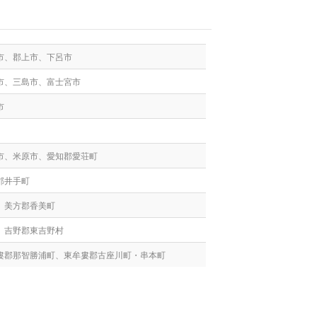
市、郡上市、下呂市
市、三島市、富士宮市
市
市、米原市、愛知郡愛荘町
郡井手町
、美方郡香美町
、吉野郡東吉野村
婁郡那智勝浦町、東牟婁郡古座川町・串本町