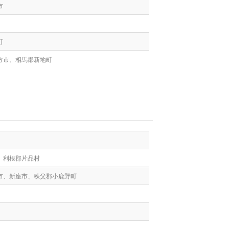
市
町
方市、相馬郡新地町
、利根郡片品村
市、新座市、秩父郡小鹿野町