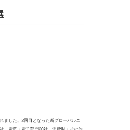
選
されました。2回目となった新グローバルニ
4社、電気・電子部門20社、消費財・その他