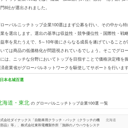
部門8社が選出されました。
グローバルニッチトップ企業100選はまず公募を行い、その中から
企業を選出します。選出の基準は収益性・競争優位性・国際性・戦略
利益率を見たうえで、5～10年後にさらなる成長を遂げていること
おいては商品の低価格化が問題視されているでしょう。そこでグロー
業には、ニッチな分野においてトップを目指すことで価格決定権を
経済産業省がグローバルネットワークを駆使してサポートを行いま
日本名城百選
北海道・東北
の グローバルニッチトップ企業100選 一覧
株式会社ダイナックス「自動車用クラッチ・パック（クラッチの機
北海道
構部品）等」、株式会社東和電機製作所「漁師のノウハウをシステ