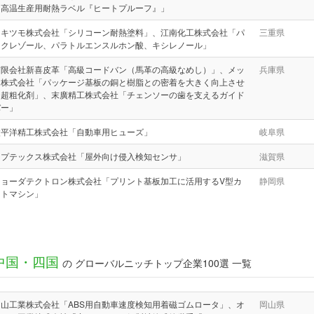
「高温生産用耐熱ラベル『ヒートプルーフ』」
オキツモ株式会社「シリコーン耐熱塗料」、江南化工株式会社「パ
三重県
ラクレゾール、パラトルエンスルホン酸、キシレノール」
有限会社新喜皮革「高級コードバン（馬革の高級なめし）」、メッ
兵庫県
ク株式会社「パッケージ基板の銅と樹脂との密着を大きく向上させ
る超粗化剤」、末廣精工株式会社「チェンソーの歯を支えるガイド
バー」
太平洋精工株式会社「自動車用ヒューズ」
岐阜県
オプテックス株式会社「屋外向け侵入検知センサ」
滋賀県
ショーダテクトロン株式会社「プリント基板加工に活用するV型カ
静岡県
ットマシン」
中国・四国
の グローバルニッチトップ企業100選 一覧
内山工業株式会社「ABS用自動車速度検知用着磁ゴムロータ」、オ
岡山県