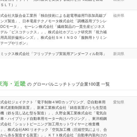
（ＳＬＴ）」
株式会社大阪合金工業所「独自技術による超電導線用Ti添加高錫ブ
福井県
ロンズ製造」、日本電産テクノモータ株式会社「調機器用ブラシレ
スDCモータ」、セーレン株式会社「繊維製品の一貫生産ビジネス
モデル「ビスコテックス」」、株式会社ホプニック研究所「視力補
正用高屈折偏光レンズ」、株式会社ＳＨＩＮＤＯ「服飾用トリミン
グテープやリボン」
ナミックス株式会社「フリップチップ実装用アンダーフィル剤等」
新潟県
東海・近畿
の グローバルニッチトップ企業100選 一覧
株式会社ジェイテクト「電子制御４WDカップリング、②自動車用
愛知県
歯車式差動制限装置」、新東工業株式会社「鋳造装置のうち生型造
型機（鉄を流し込む型を製造）」、久野金属工業株式会社「電気自
動車・ハイブリッド自動車用モーター向けハウジング」、東洋精鋼
株式会社「ショットピーニング加工用カットワイヤーと検査機
」、株式会社AIKI リオテック「空気加工機（圧縮空気により、合
繊から糸を製造する装置）」、ＫＴＸ株式会社「自動車内装向けの