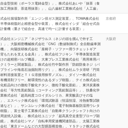
独自金型技術（ポーラス電鋳金型）」、株式会社あいや「抹茶（食
品加工用抹茶、茶道用抹茶）」、山八歯材工業株式会社「人工歯」
株式会社堀場製作所「エンジン排ガス測定装置」、TOWA株式会社
京都府
「半導体樹脂封止精密金型や装置」、株式会社イシダ「組合せ式自
動計量機（重さで組合せ、高速で均一に計量する装置）」
株式会社エンジニア「ネジザウルス（ネジの頭を掴んで外す工
大阪府
具）」、大阪精密機械株式会社「CNC（数値制御式）全自動歯車測
定機」、向陽技研株式会社「座椅子・ソファー用ラチェットギア
（背もたれを支える金具）」、株式会社フジキン「半導体製造装置
向けの超精密バルブ機器」、大東プレス工業株式会社「商用車用バ
ックミラーと関連製品」、株式会社竹中製作所「防錆防食ネジ（パ
イプラインや海底石油掘削用リグ）」、株式会社ムラタ溶研「円筒
形材料溶接装置とＴＩＧ溶接用狭窄ノズル」、ダイソー株式会社
「有機溶剤フリー、耐環境性のあるダップ樹脂」、テイカ株式会社
「化粧品向けの微粒子酸化チタン、微粒子酸化亜鉛」、東洋炭素株
式会社「等方性黒鉛製品（コーティング黒鉛製品等）」、扶桑化学
工業株式会社「超高純度コロイダルシリカ、果実酸及びその塩
類」、エスペック株式会社「環境試験器（恒温恒湿、冷熱衝撃試験
用途など）」、サンユレック株式会社「電子制御基板防湿用ウレタ
ン樹脂」、富士電子工業株式会社「自動車クランクシャフト向けの
高周波焼入設備」、株式会社ユニソク「超高真空走査型プローブ顕
微鏡」、株式会社シマノ「自転車用変速機関連部品」、太陽工業株
式会社「東京ドームなどの大型膜面構造物」、ＹＳテック株式会社