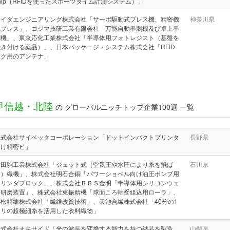
hip（RFIDを使ったスポーツタイム計測システム）」
アイダエンジニアリング株式会社「サーボ駆動式プレス機、精密機
神奈川県
械プレス」、コジマ技研工業有限会社「万能自動串刺機及び卓上串
刺機」、東京応化工業株式会社「半導体用フォトレジスト（基盤を
焼き付ける薬品）」、日本パッケージ・システム株式会社「RFID
タグ用のアンテナ」
甲信越・北陸
の グローバルニッチトップ企業100選 一覧
株式会社サイベックコーポレーション「ドットインパクトプリンタ
長野県
向け精密ピ」
津田駒工業株式会社「ジェット式（空気圧や水圧により糸を飛ば
石川県
す）織機」、株式会社明石合銅「パワーショベル向け油圧ポンプ用
シリンダブロック」、株式会社ＢＢＳ金明「半導体用シリコンウェ
ハ研磨装置」、株式会社東振精機「球面ころ軸受組込用ローラ」、
小松精練株式会社「繊維改質技術」、天池合繊株式会社「40分の1
ミリの超極細糸を活用した衣料織物」
株式会社オキサイド「光の波長を変換する能力を持つ結晶を製造
山梨県