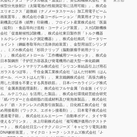
天候型分光放射計（太陽電池の性能測定等に活用可能）」、株式会
社エリオニクス「超微細（ナノメータスケール）加工用電子ビーム
描画装置等」、株式会社小森コーポレーション「商業用オフセット
印刷機及び証券（紙幣）印刷機」、フロイント産業株式会社「医薬
品（錠剤）・食品等向け造粒・コーティング装置」、スガ試験機株
式会社「促進耐候性試験機」、株式会社東日製作所「トルク機器
（トルクレンチやトルク測定機器）」、株式会社南武「ロータリー
ジョイント（鋼鈑巻取等向け流体供給装置）、金型用油圧シリンダ
ー」、ミズホ株式会社「杉田クリップ（脳動脈瘤手術用クリッ
プ）」、株式会社メトロール「工作機械用ツールセッタ」、株式会
社日本製鋼所「子炉圧力容器及び発電機用の超大型一体化鍛鋼
品」、コバレントマテリアル株式会社「シリコン単結晶引上げ用石
英ガラスるつぼ等」、千住金属工業株式会社「はんだ付材料（はん
だボール、ペーストはんだ等）」、東京鐵鋼株式会社「高張力綱を
活用した溶接を不要とする異形鉄筋」、日本パーカライジング株式
会社「金属表面処理薬剤」、株式会社フルヤ金属「白金族（イリジ
ウム、ルテニウム）を活用した製品」、株式会社環境経営総合研究
所「紙パウダーと合成樹脂の混成材料及び発泡体製品」、株式会社
シルド「鉄・ステンレスの異形引抜製品」、日化精工株式会社「仮
止め用接着剤（ワックス、エポキシ接着剤）」、日本電子株式会社
「透過電子顕」、株式会社エルエーシー「自動車ボディ、タイヤ等
に使えるプリンタ」、水上印刷株式会社「複写機評価用のテストチ
ャート」、株式会社日立ハイテクノロジーズ「キャピラリ電気泳動
型DNA解析装置」、マイクロ・トーク・システムズ株式会社「J-