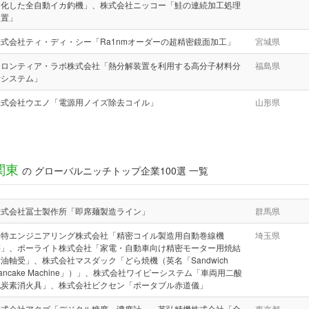
ム化した全自動イカ釣機」、株式会社ニッコー「鮭の連続加工処理
装置」
株式会社ティ・ディ・シー「Ra1nmオーダーの超精密鏡面加工」
宮城県
フロンティア・ラボ株式会社「熱分解装置を利用する高分子材料分
福島県
析システム」
株式会社ウエノ「電源用ノイズ除去コイル」
山形県
関東
の グローバルニッチトップ企業100選 一覧
株式会社冨士製作所「即席麺製造ライン」
群馬県
日特エンジニアリング株式会社「精密コイル製造用自動巻線機
埼玉県
等」、ポーライト株式会社「家電・自動車向け精密モーター用焼結
油軸受」、株式会社マスダック「どら焼機（英名「Sandwich
ancake Machine」）」、株式会社ワイピーシステム「車両用二酸
化炭素消火具」、株式会社ビクセン「ポータブル赤道儀」
株式会社アタゴ「デジタル糖度・濃度計」、英弘精機株式会社「全
東京都