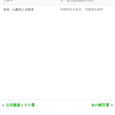
ンター
市、鹿児島県薩摩川内市
魚垣、山巓毛と白銀堂
沖縄県宮古島市、沖縄県糸満市
≪
公共建築１００選
水の郷百選
≫