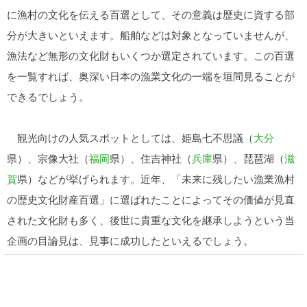
に漁村の文化を伝える百選として、その意義は歴史に資する部
分が大きいといえます。船舶などは対象となっていませんが、
漁法など無形の文化財もいくつか選定されています。この百選
を一覧すれば、奥深い日本の漁業文化の一端を垣間見ることが
できるでしょう。
観光向けの人気スポットとしては、姫島七不思議（
大分
県）、宗像大社（
福岡
県）、住吉神社（
兵庫
県）、琵琶湖（
滋
賀
県）などが挙げられます。近年、「未来に残したい漁業漁村
の歴史文化財産百選」に選ばれたことによってその価値が見直
された文化財も多く、後世に貴重な文化を継承しようという当
企画の目論見は、見事に成功したといえるでしょう。