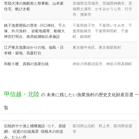
常陸大津の御船祭と祭事船、山本家
茨城県北茨城市、茨城県神栖市、茨
住宅、帆びき船
城県土浦市、かすみがうら市、行方
市、潮来市
銚子漁業開拓の歴史 -川口神社、千人
千葉県銚子市、千葉県いすみ市、千
塚、外川漁村-、岩船地蔵尊、船橋大
葉県船橋市、千葉県和田町、千倉
神宮灯明台、南房総捕鯨伝承施設
町、鋸南町
江戸東京漁業ゆかりの地、佃島・日
東京都中央区、東京都新島村
本橋・築地、高森灯台
和船５艘、真鶴の漁業伝統
神奈川県横須賀市、神奈川県真鶴町
甲信越・北陸
の 未来に残したい漁業漁村の歴史文化財産百選 一
覧
伝統的サケ漁と捕獲施設 -コド、居繰
新潟県山北町、村上市、新潟県佐渡
網-、佐渡の伝統風景 -宿根木の街並
市
み、たらい舟-