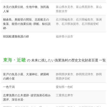
氷見の漁業伝統、生地中橋、漁民義
富山県氷見市、富山県黒部市、富山
人塚
県射水市
舳倉島、奥能登の間垣、北前船主の
石川県輪島市、石川県輪島市、珠洲
集落、能登の漁業伝統 -胴船、鯨伝説
市、石川県加賀市、石川県能登町
碑-
韓国船遭難救護の碑
福井県小浜市
東海・近畿
の 未来に残したい漁業漁村の歴史文化財産百選 一覧
富戸の魚見小屋、大瀬神社、網屋崎
静岡県伊東市、静岡県沼津市、静岡
の網小屋
県西伊豆町
一色干潟
愛知県一色町
志摩漁業の土木遺跡 -波切漁港石積み
三重県志摩市
護岸、深谷水道-