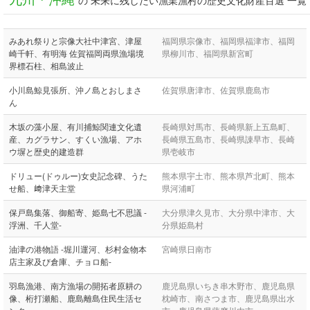
の 未来に残したい漁業漁村の歴史文化財産百選 一覧
みあれ祭りと宗像大社中津宮、津屋
福岡県宗像市、福岡県福津市、福岡
崎千軒、有明海 佐賀福岡両県漁場境
県柳川市、福岡県新宮町
界標石柱、相島波止
小川島鯨見張所、沖ノ島とおしまさ
佐賀県唐津市、佐賀県鹿島市
ん
木坂の藻小屋、有川捕鯨関連文化遺
長崎県対馬市、長崎県新上五島町、
産、カグラサン、すくい漁場、アホ
長崎県五島市、長崎県諌早市、長崎
ウ塀と歴史的建造群
県壱岐市
ドリュー(ドゥルー)女史記念碑、うた
熊本県宇土市、熊本県芦北町、熊本
せ船、﨑津天主堂
県河浦町
保戸島集落、御船寄、姫島七不思議 -
大分県津久見市、大分県中津市、大
浮洲、千人堂-
分県姫島村
油津の港物語 -堀川運河、杉村金物本
宮崎県日南市
店主家及び倉庫、チョロ船-
羽島漁港、南方漁場の開拓者原耕の
鹿児島県いちき串木野市、鹿児島県
像、桁打瀬船、鹿島離島住民生活セ
枕崎市、南さつま市、鹿児島県出水