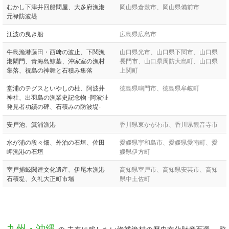
むかし下津井回船問屋、大多府漁港
岡山県倉敷市、岡山県備前市
元禄防波堤
江波の曳き船
広島県広島市
牛島漁港藤田・西﨑の波止、下関漁
山口県光市、山口県下関市、山口県
港閘門、青海島鯨墓、沖家室の漁村
長門市、山口県周防大島町、山口県
集落、祝島の神舞と石積み集落
上関町
堂浦のテグスといやしの杜、阿波井
徳島県鳴門市、徳島県牟岐町
神社、出羽島の漁業史記念物 -阿波沚
発見者功績の碑、石積みの防波堤-
安戸池、箕浦漁港
香川県東かがわ市、香川県観音寺市
水が浦の段々畑、外泊の石垣、佐田
愛媛県宇和島市、愛媛県愛南町、愛
岬漁港の石垣
媛県伊方町
室戸捕鯨関連文化遺産、伊尾木漁港
高知県室戸市、高知県安芸市、高知
石積堤、久礼大正町市場
県中土佐町
九州・沖縄