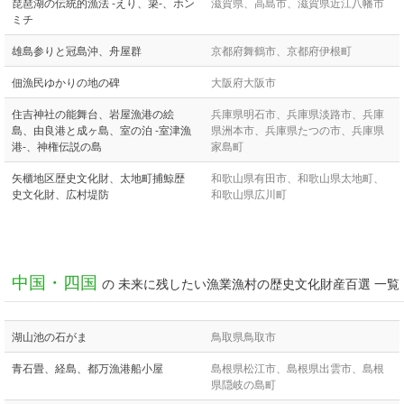
琵琶湖の伝統的漁法 -えり、簗-、ホン
滋賀県、高島市、滋賀県近江八幡市
ミチ
雄島参りと冠島沖、舟屋群
京都府舞鶴市、京都府伊根町
佃漁民ゆかりの地の碑
大阪府大阪市
住吉神社の能舞台、岩屋漁港の絵
兵庫県明石市、兵庫県淡路市、兵庫
島、由良港と成ヶ島、室の泊 -室津漁
県洲本市、兵庫県たつの市、兵庫県
港-、神権伝説の島
家島町
矢櫃地区歴史文化財、太地町捕鯨歴
和歌山県有田市、和歌山県太地町、
史文化財、広村堤防
和歌山県広川町
中国・四国
の 未来に残したい漁業漁村の歴史文化財産百選 一覧
湖山池の石がま
鳥取県鳥取市
青石畳、経島、都万漁港船小屋
島根県松江市、島根県出雲市、島根
県隠岐の島町