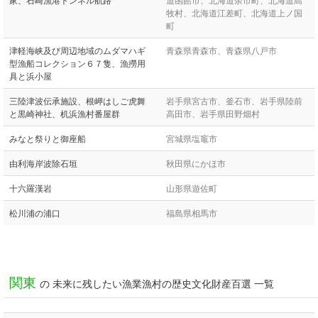
牧村、北海道江差町、北海道上ノ国
町
津軽海峡及び周辺地域のムダマハギ
青森県青森市、青森県八戸市
型漁船コレクション６７隻、漁撈用
具と浜小屋
三陸津波伝承施設、根岬はしご虎舞
岩手県宮古市、釜石市、岩手県陸前
と黒崎神社、机浜漁村番屋群
高田市、岩手県田野畑村
みなと祭りと御座船
宮城県塩竈市
由利海岸波除石垣
秋田県にかほ市
十六羅漢岩
山形県遊佐町
松川浦の浦口
福島県相馬市
関東
の 未来に残したい漁業漁村の歴史文化財産百選 一覧