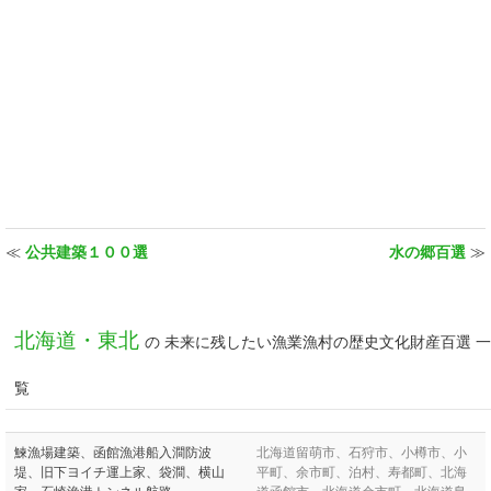
≪
公共建築１００選
水の郷百選
≫
北海道・東北
の 未来に残したい漁業漁村の歴史文化財産百選 一
覧
鰊漁場建築、函館漁港船入澗防波
北海道留萌市、石狩市、小樽市、小
堤、旧下ヨイチ運上家、袋澗、横山
平町、余市町、泊村、寿都町、北海
家、石崎漁港トンネル航路
道函館市、北海道余市町、北海道島