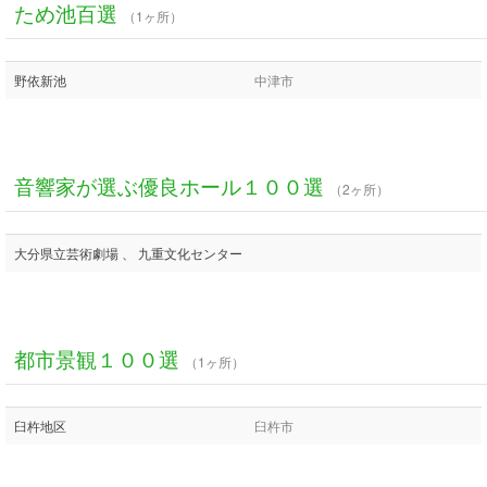
ため池百選
（1ヶ所）
野依新池
中津市
音響家が選ぶ優良ホール１００選
（2ヶ所）
大分県立芸術劇場 、 九重文化センター
都市景観１００選
（1ヶ所）
臼杵地区
臼杵市