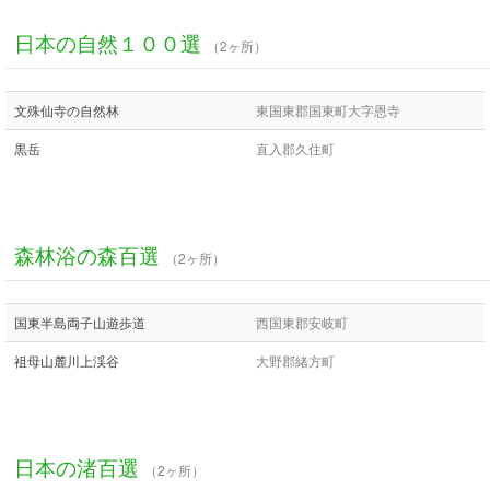
日本の自然１００選
（2ヶ所）
文殊仙寺の自然林
東国東郡国東町大字恩寺
黒岳
直入郡久住町
森林浴の森百選
（2ヶ所）
国東半島両子山遊歩道
西国東郡安岐町
祖母山麓川上渓谷
大野郡緒方町
日本の渚百選
（2ヶ所）