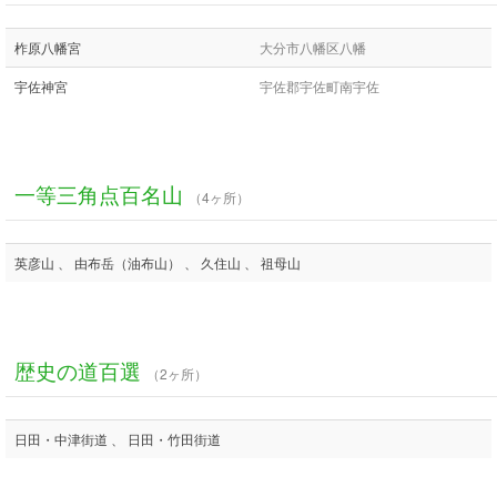
柞原八幡宮
大分市八幡区八幡
宇佐神宮
宇佐郡宇佐町南宇佐
一等三角点百名山
（4ヶ所）
英彦山 、 由布岳（油布山） 、 久住山 、 祖母山
歴史の道百選
（2ヶ所）
日田・中津街道 、 日田・竹田街道