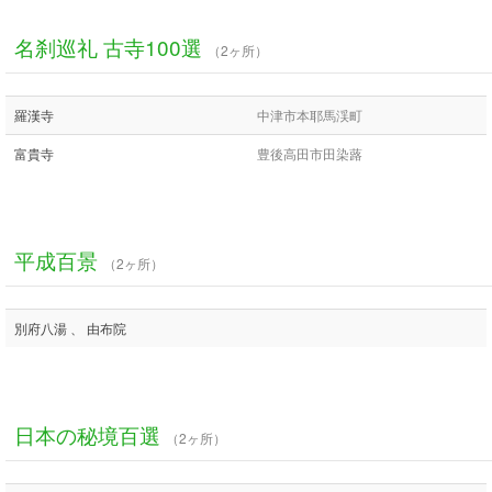
名刹巡礼 古寺100選
（2ヶ所）
羅漢寺
中津市本耶馬渓町
富貴寺
豊後高田市田染蕗
平成百景
（2ヶ所）
別府八湯 、 由布院
日本の秘境百選
（2ヶ所）