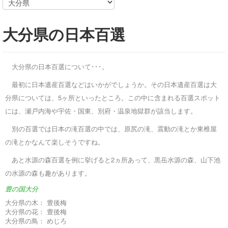
大分県の日本百選
大分県の日本百選について･･･。
最初に日本遺産百選などはいかがでしょうか。その日本遺産百選は大
分県については、5ヶ所といったところ。この中に含まれる百選スポット
には、瀬戸内海や宇佐・国東、別府・温泉地獄群が該当します。
別の百選では日本の滝百選の中では、原尻の滝、震動の滝とか東椎屋
の滝とかなんて楽しそうですね。
あと水源の森百選を例に挙げると2ヵ所あって、黒岳水源の森、山下池
の水源の森も趣があります。
豊の国大分
大分県の木：
豊後梅
大分県の花：
豊後梅
大分県の鳥：
めじろ