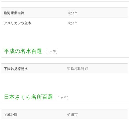
臨海産業道路
大分市
アメリカフウ並木
大分市
平成の名水百選
（1ヶ所）
下園妙見様湧水
玖珠郡玖珠町
日本さくら名所百選
（1ヶ所）
岡城公園
竹田市