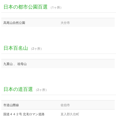
日本の都市公園百選
（1ヶ所）
高尾山自然公園
大分市
日本百名山
（2ヶ所）
九重山 、 祖母山
日本の道百選
（2ヶ所）
市道山際線
佐伯市
国道４４２号 北滝ロマン道路
直入郡久住町