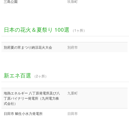
三島公園
玖珠町
日本の花火＆夏祭り 100選
（1ヶ所）
別府夏の宵まつり納涼花火大会
別府市
新エネ百選
（2ヶ所）
地熱エネルギー 八丁原発電所及び八
九重町
丁原バイナリー発電所（九州電力株
式会社）
日田市 鯛生小水力発電所
日田市