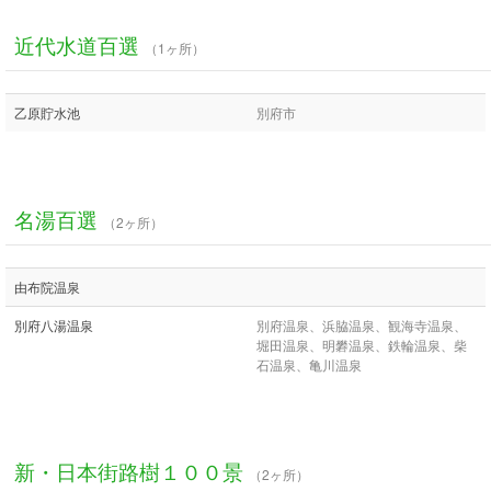
近代水道百選
（1ヶ所）
乙原貯水池
別府市
名湯百選
（2ヶ所）
由布院温泉
別府八湯温泉
別府温泉、浜脇温泉、観海寺温泉、
堀田温泉、明礬温泉、鉄輪温泉、柴
石温泉、亀川温泉
新・日本街路樹１００景
（2ヶ所）