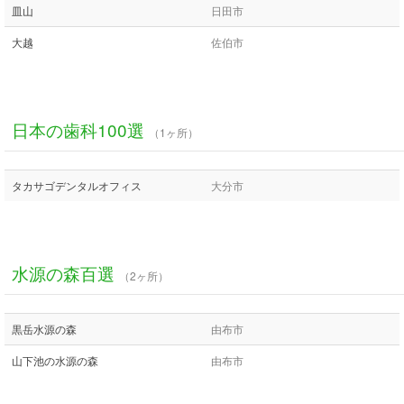
皿山
日田市
大越
佐伯市
日本の歯科100選
（1ヶ所）
タカサゴデンタルオフィス
大分市
水源の森百選
（2ヶ所）
黒岳水源の森
由布市
山下池の水源の森
由布市