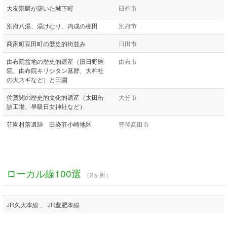
大友宗麟が築いた城下町
臼杵市
別府八湯、湯けむり、内成の棚田
別府市
商家町豆田町の歴史的街並み
日田市
由布院盆地の歴史的遺産（旧日野医
由布市
院、由布院キリシタン墓群、大杵社
の大スギなど）と田園
佐賀関の歴史的文化的遺産（太田缶
大分市
詰工場、早吸日女神社など）
荘園村落遺跡 田染荘小崎地区
豊後高田市
ローカル線100選
（2ヶ所）
JR久大本線 、 JR豊肥本線