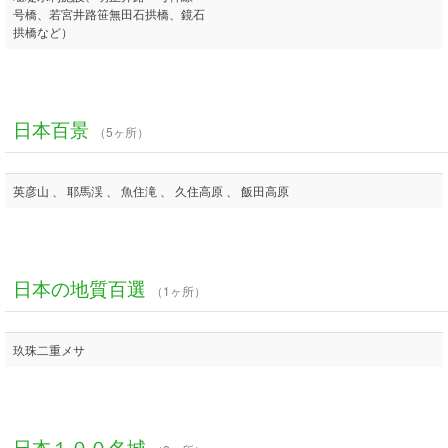
号橋、若宮井路笹無田石拱橋、鏡石
拱橋など）
日本百景
（5ヶ所）
英彦山 、 耶馬渓 、 魚住滝 、 久住高原 、 飯田高原
日本の地質百選
（1ヶ所）
玖珠二重メサ
日本１００名城