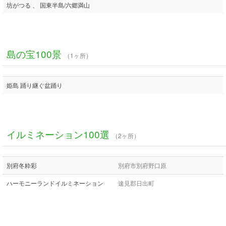
坊がつる 、 国東半島/六郷満山
島の宝100景
（1ヶ所）
姫島 踊り継ぐ盆踊り
イルミネーション100選
（2ヶ所）
別府冬粋彩
別府市別府野口原
ハーモニーランドイルミネーション
速見郡日出町