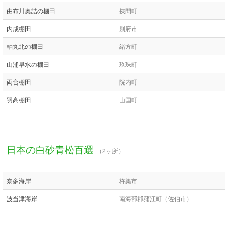
由布川奥詰の棚田
挾間町
内成棚田
別府市
軸丸北の棚田
緒方町
山浦早水の棚田
玖珠町
両合棚田
院内町
羽高棚田
山国町
日本の白砂青松百選
（2ヶ所）
奈多海岸
杵築市
波当津海岸
南海部郡蒲江町（佐伯市）