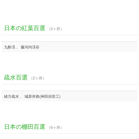
日本の紅葉百選
（2ヶ所）
九酔渓 、 藤河内渓谷
疏水百選
（2ヶ所）
緒方疏水 、 城原井路(神田頭首工)
日本の棚田百選
（6ヶ所）