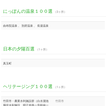
にっぽんの温泉１００選
（3ヶ所）
由布院温泉 、 別府温泉 、 長湯温泉
日本の夕陽百選
（1ヶ所）
真玉町
ヘリテージング１００選
（1ヶ所）
竹田市・農業水利施設群（白水溜池
竹田市
堰堤水利施設、明正井路一号幹線一