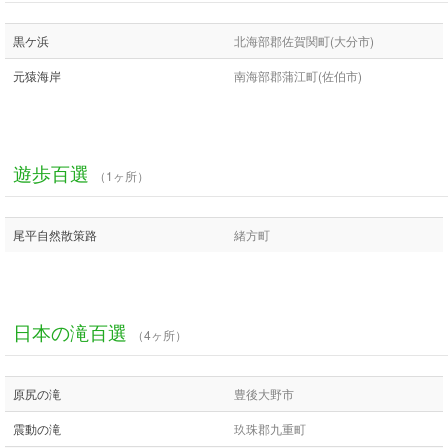
黒ケ浜
北海部郡佐賀関町(大分市)
元猿海岸
南海部郡蒲江町(佐伯市)
遊歩百選
（1ヶ所）
尾平自然散策路
緒方町
日本の滝百選
（4ヶ所）
原尻の滝
豊後大野市
震動の滝
玖珠郡九重町