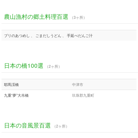
農山漁村の郷土料理百選
（3ヶ所）
ブリのあつめし 、 ごまだしうどん 、 手延べだんご汁
日本の橋100選
（2ヶ所）
耶馬渓橋
中津市
九重“夢”大吊橋
玖珠郡九重町
日本の音風景百選
（2ヶ所）