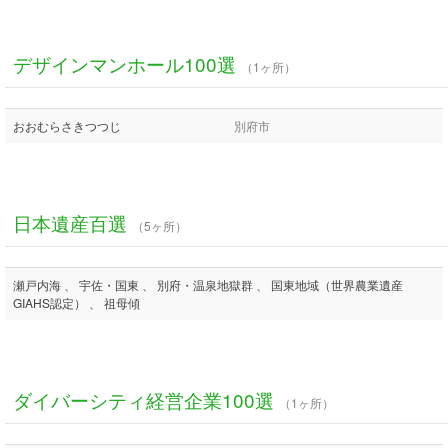
デザインマンホール100選
（1ヶ所）
おおむらさきつつじ
別府市
日本遺産百選
（5ヶ所）
瀬戸内海 、 宇佐・国東 、 別府・温泉地獄群 、 国東地域（世界農業遺産
GIAHS認定） 、 祖母傾
ダイバーシティ経営企業100選
（1ヶ所）