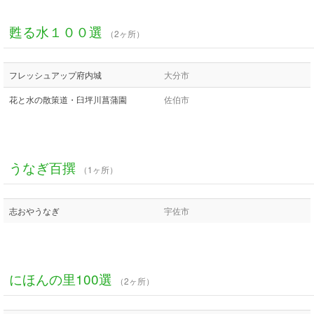
甦る水１００選
（2ヶ所）
フレッシュアップ府内城
大分市
花と水の散策道・臼坪川菖蒲園
佐伯市
うなぎ百撰
（1ヶ所）
志おやうなぎ
宇佐市
にほんの里100選
（2ヶ所）