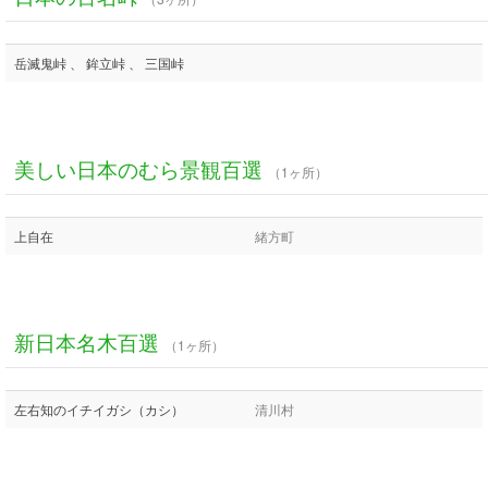
岳滅鬼峠 、 鉾立峠 、 三国峠
美しい日本のむら景観百選
（1ヶ所）
上自在
緒方町
新日本名木百選
（1ヶ所）
左右知のイチイガシ（カシ）
清川村