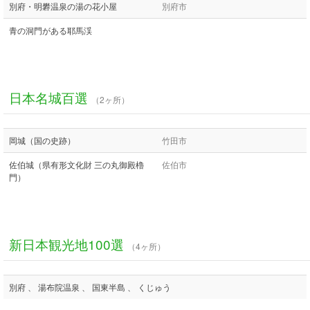
別府・明礬温泉の湯の花小屋
別府市
青の洞門がある耶馬渓
日本名城百選
（2ヶ所）
岡城（国の史跡）
竹田市
佐伯城（県有形文化財 三の丸御殿櫓
佐伯市
門）
新日本観光地100選
（4ヶ所）
別府 、 湯布院温泉 、 国東半島 、 くじゅう