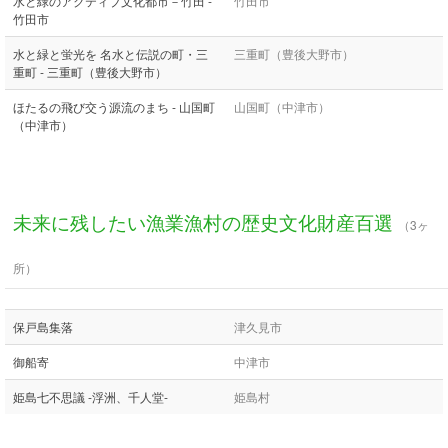
水と緑のアクティブ文化都市－竹田 -
竹田市
竹田市
水と緑と蛍光を 名水と伝説の町・三
三重町（豊後大野市）
重町 - 三重町（豊後大野市）
ほたるの飛び交う源流のまち - 山国町
山国町（中津市）
（中津市）
未来に残したい漁業漁村の歴史文化財産百選
（3ヶ
所）
保戸島集落
津久見市
御船寄
中津市
姫島七不思議 -浮洲、千人堂-
姫島村