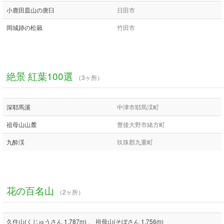
小鹿田皿山の唐臼
日田市
岡城跡の松籟
竹田市
絶景 紅葉100選
（3ヶ所）
深耶馬溪
中津市耶馬渓町
祖母山山麓
豊後大野市緒方町
九酔渓
玖珠郡九重町
花の百名山
（2ヶ所）
久住山(くじゅうさん 1,787m) 、 祖母山(そぼさん 1,756m)