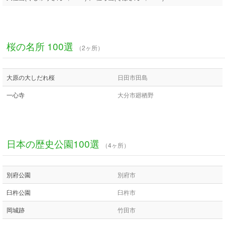
桜の名所 100選
（2ヶ所）
大原の大しだれ桜
日田市田島
一心寺
大分市廻栖野
日本の歴史公園100選
（4ヶ所）
別府公園
別府市
臼杵公園
臼杵市
岡城跡
竹田市