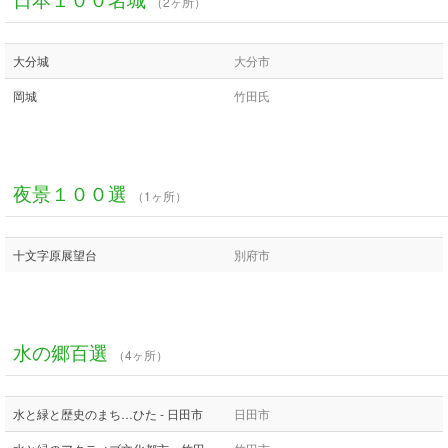
（2ヶ所）
大分城
大分市
岡城
竹田氏
夜景１００選
（1ヶ所）
十文字原展望台
別府市
水の郷百選
（4ヶ所）
水と緑と歴史のまち…ひた - 日田市
日田市