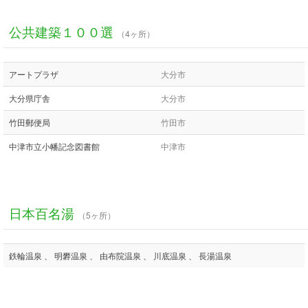
公共建築１００選
（4ヶ所）
アートプラザ
大分市
大分県庁舎
大分市
竹田郵便局
竹田市
中津市立小幡記念図書館
中津市
日本百名湯
（5ヶ所）
鉄輪温泉 、 明礬温泉 、 由布院温泉 、 川底温泉 、 長湯温泉