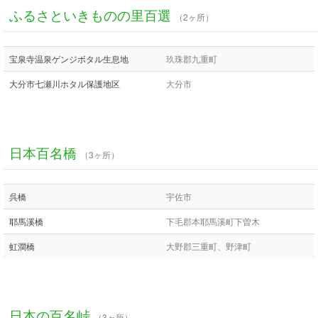
ふるさといきものの里百選
（2ヶ所）
宝泉寺温泉ゲンジボタル生息地
玖珠郡九重町
大分市七瀬川ホタル保護地区
大分市
日本百名橋
（3ヶ所）
呉橋
宇佐市
耶馬溪橋
下毛郡本耶馬溪町下曽木
虹澗橋
大野郡三重町、野津町
日本の百名峠
（3ヶ所）