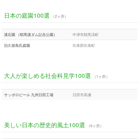
日本の庭園100選
（2ヶ所）
溪石園 （耶馬溪ダム記念公園）
中津市耶馬渓町
旧久留島氏庭園
玖珠郡玖珠町
大人が楽しめる社会科見学100選
（1ヶ所）
サッポロビール 九州日田工場
日田市高瀬
美しい日本の歴史的風土100選
（6ヶ所）