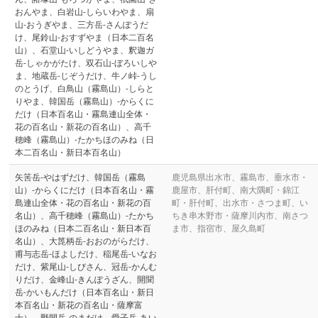
おんやま、白岩山-しらいわやま、扇
山-おうぎやま、三方岳-さんぽうだ
け、尾鈴山-おすずやま（日本二百名
山）、石堂山-いしどうやま、釈迦ガ
岳-しゃかがたけ、双石山-ぼろいしや
ま、地蔵岳-じぞうだけ、牛ノ峠-うし
のとうげ、白鳥山（霧島山）-しらと
りやま、韓国岳（霧島山）-からくに
だけ（日本百名山・霧島連山全体・
花の百名山・新花の百名山）、高千
穂峰（霧島山）-たかちほのみね（日
本二百名山・新日本百名山）
矢筈岳-やはずだけ、韓国岳（霧島
鹿児島県出水市、霧島市、垂水市・
山）-からくにだけ（日本百名山・霧
鹿屋市、肝付町、南大隅町・錦江
島連山全体・花の百名山・新花の百
町・肝付町、出水市・さつま町、い
名山）、高千穂峰（霧島山）-たかち
ちき串木野市・薩摩川内市、南さつ
ほのみね（日本二百名山・新日本百
ま市、指宿市、屋久島町
名山）、大箆柄岳-おおのがらだけ、
甫与志岳-ほよしだけ、稲尾岳-いなお
だけ、紫尾山-しびさん、冠岳-かんむ
りだけ、金峰山-きんぽうざん、開聞
岳-かいもんだけ（日本百名山・新日
本百名山・新花の百名山・薩摩富
士）、野間岳-のまだけ、愛子岳-あい