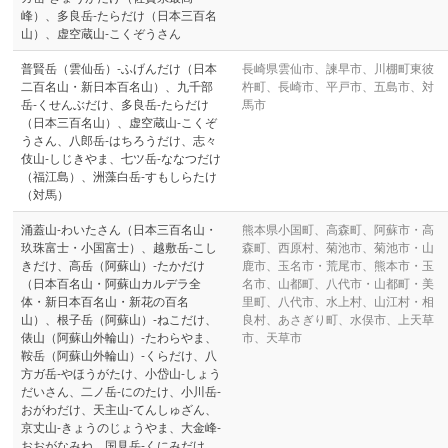
峰）、多良岳-たらだけ（日本三百名
山）、虚空蔵山-こくぞうさん
普賢岳（雲仙岳）-ふげんだけ（日本
長崎県雲仙市、諫早市、川棚町東彼
二百名山・新日本百名山）、九千部
杵町、長崎市、平戸市、五島市、対
岳-くせんぶだけ、多良岳-たらだけ
馬市
（日本三百名山）、虚空蔵山-こくぞ
うさん、八郎岳-はちろうだけ、志々
伎山-しじきやま、七ツ岳-ななつだけ
（福江島）、洲藻白岳-すもしらたけ
（対馬）
涌蓋山-わいたさん（日本三百名山・
熊本県小国町、高森町、阿蘇市・高
玖珠富士・小国富士）、越敷岳-こし
森町、西原村、菊池市、菊池市・山
きだけ、高岳（阿蘇山）-たかだけ
鹿市、玉名市・荒尾市、熊本市・玉
（日本百名山・阿蘇山カルデラ全
名市、山都町、八代市・山都町・美
体・新日本百名山・新花の百名
里町、八代市、水上村、山江村・相
山）、根子岳（阿蘇山）-ねこだけ、
良村、あさぎり町、水俣市、上天草
俵山（阿蘇山外輪山）-たわらやま、
市、天草市
鞍岳（阿蘇山外輪山）-くらだけ、八
方ガ岳-やほうがたけ、小岱山-しょう
だいさん、二ノ岳-にのたけ、小川岳-
おがわだけ、天主山-てんしゅざん、
京丈山-きょうのじょうやま、大金峰-
おおがなみね、国見岳-くにみだけ