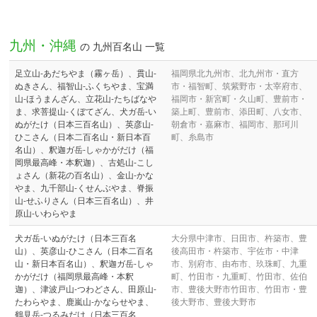
九州・沖縄
の 九州百名山 一覧
足立山-あだちやま（霧ヶ岳）、貫山-
福岡県北九州市、北九州市・直方
ぬきさん、福智山-ふくちやま、宝満
市・福智町、筑紫野市・太宰府市、
山-ほうまんざん、立花山-たちばなや
福岡市・新宮町・久山町、豊前市・
ま、求菩提山-くぼてざん、犬ガ岳-い
築上町、豊前市、添田町、八女市、
ぬがたけ（日本三百名山）、英彦山-
朝倉市・嘉麻市、福岡市、那珂川
ひこさん（日本二百名山・新日本百
町、糸島市
名山）、釈迦ガ岳-しゃかがだけ（福
岡県最高峰・本釈迦）、古処山-こし
ょさん（新花の百名山）、金山-かな
やま、九千部山-くせんぶやま、脊振
山-せふりさん（日本三百名山）、井
原山-いわらやま
犬ガ岳-いぬがたけ（日本三百名
大分県中津市、日田市、杵築市、豊
山）、英彦山-ひこさん（日本二百名
後高田市・杵築市、宇佐市・中津
山・新日本百名山）、釈迦ガ岳-しゃ
市、別府市、由布市、玖珠町、九重
かがだけ（福岡県最高峰・本釈
町、竹田市・九重町、竹田市、佐伯
迦）、津波戸山-つわどさん、田原山-
市、豊後大野市竹田市、竹田市・豊
たわらやま、鹿嵐山-かならせやま、
後大野市、豊後大野市
鶴見岳-つるみだけ（日本三百名