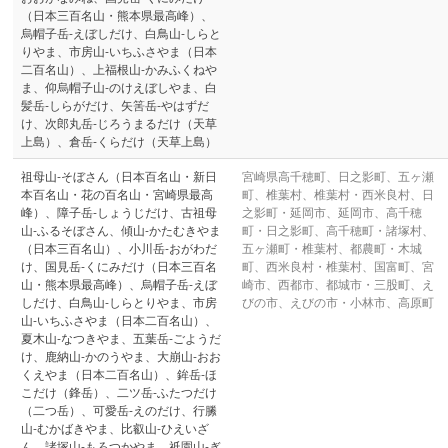
（日本三百名山・熊本県最高峰）、
烏帽子岳-えぼしだけ、白鳥山-しらと
りやま、市房山-いちふさやま（日本
二百名山）、上福根山-かみふくねや
ま、仰烏帽子山-のけえぼしやま、白
髪岳-しらがだけ、矢筈岳-やはずだ
け、次郎丸岳-じろうまるだけ（天草
上島）、倉岳-くらだけ（天草上島）
祖母山-そぼさん（日本百名山・新日
宮崎県高千穂町、日之影町、五ヶ瀬
本百名山・花の百名山・宮崎県最高
町、椎葉村、椎葉村・西米良村、日
峰）、障子岳-しょうじだけ、古祖母
之影町・延岡市、延岡市、高千穂
山-ふるそぼさん、傾山-かたむきやま
町・日之影町、高千穂町・諸塚村、
（日本三百名山）、小川岳-おがわだ
五ヶ瀬町・椎葉村、都農町・木城
け、国見岳-くにみだけ（日本三百名
町、西米良村・椎葉村、国富町、宮
山・熊本県最高峰）、烏帽子岳-えぼ
崎市、西都市、都城市・三股町、え
しだけ、白鳥山-しらとりやま、市房
びの市、えびの市・小林市、高原町
山-いちふさやま（日本二百名山）、
夏木山-なつきやま、五葉岳-ごようだ
け、鹿納山-かのうやま、大崩山-おお
くえやま（日本二百名山）、鉾岳-ほ
こだけ（鋒岳）、二ツ岳-ふたつだけ
（二つ岳）、可愛岳-えのだけ、行縢
山-むかばきやま、比叡山-ひえいざ
ん、諸塚山-もろつかやま、祇園山-ぎ