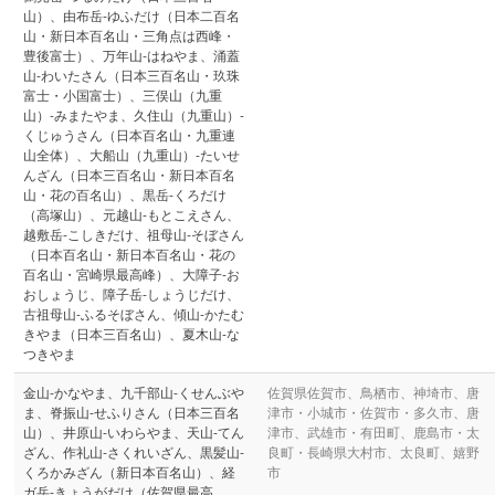
山）、由布岳-ゆふだけ（日本二百名
山・新日本百名山・三角点は西峰・
豊後富士）、万年山-はねやま、涌蓋
山-わいたさん（日本三百名山・玖珠
富士・小国富士）、三俣山（九重
山）-みまたやま、久住山（九重山）-
くじゅうさん（日本百名山・九重連
山全体）、大船山（九重山）-たいせ
んざん（日本三百名山・新日本百名
山・花の百名山）、黒岳-くろだけ
（高塚山）、元越山-もとこえさん、
越敷岳-こしきだけ、祖母山-そぼさん
（日本百名山・新日本百名山・花の
百名山・宮崎県最高峰）、大障子-お
おしょうじ、障子岳-しょうじだけ、
古祖母山-ふるそぼさん、傾山-かたむ
きやま（日本三百名山）、夏木山-な
つきやま
金山-かなやま、九千部山-くせんぶや
佐賀県佐賀市、鳥栖市、神埼市、唐
ま、脊振山-せふりさん（日本三百名
津市・小城市・佐賀市・多久市、唐
山）、井原山-いわらやま、天山-てん
津市、武雄市・有田町、鹿島市・太
ざん、作礼山-さくれいざん、黒髪山-
良町・長崎県大村市、太良町、嬉野
くろかみざん（新日本百名山）、経
市
ガ岳-きょうがだけ（佐賀県最高