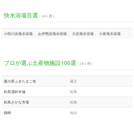
快水浴場百選
（4ヶ所）
小田の浜海水浴場 、 お伊勢浜海水浴場 、 大谷海水浴場 、 小泉海水浴場
プロが選ぶ土産物施設100選
（4ヶ所）
森の芽ぶきたまご舎
蔵王
松島蒲鉾本舗
松島
松島さかな市場
松島
鐘崎
仙台