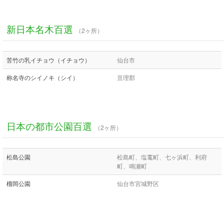
新日本名木百選
（2ヶ所）
苦竹の乳イチョウ（イチョウ）
仙台市
称名寺のシイノキ（シイ）
亘理郡
日本の都市公園百選
（2ヶ所）
松島公園
松島町、塩竃町、七ヶ浜町、利府
町、鳴瀬町
榴岡公園
仙台市宮城野区