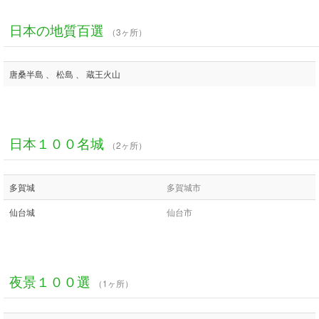
日本の地質百選
（3ヶ所）
唐桑半島 、 松島 、 蔵王火山
日本１００名城
（2ヶ所）
多賀城
多賀城市
仙台城
仙台市
夜景１００選
（1ヶ所）