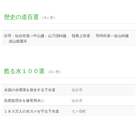
歴史の道百選
（4ヶ所）
出羽・仙台街道―中山越・山刀伐峠越 、 陸奥上街道 、 羽州街道―金山峠越
、 貞山堀運河
甦る水１００選
（3ヶ所）
水源の水環境を保全する下水道
仙台市
高度処理水を修景用水に
仙台市
１８３万人の水ガメを守る下水道
七ヶ宿町