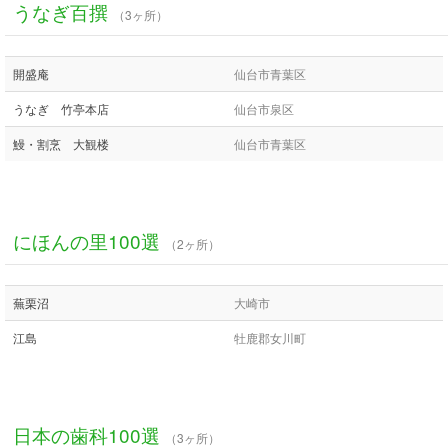
うなぎ百撰
（3ヶ所）
開盛庵
仙台市青葉区
うなぎ 竹亭本店
仙台市泉区
鰻・割烹 大観楼
仙台市青葉区
にほんの里100選
（2ヶ所）
蕪栗沼
大崎市
江島
牡鹿郡女川町
日本の歯科100選
（3ヶ所）