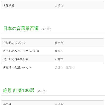
大深沢橋
大崎市
日本の音風景百選
（4ヶ所）
宮城野のスズムシ
仙台市
広瀬川のカジカガエルと野鳥
仙台市
北上川河口のヨシ原
石巻市
伊豆沼・内沼のマガン
栗原市、登米市
絶景 紅葉100選
（2ヶ所）
鳴子峡
大崎市