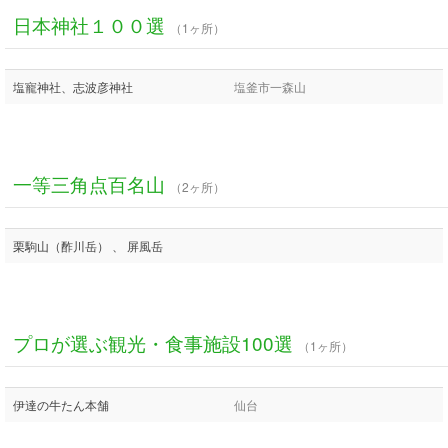
日本神社１００選
（1ヶ所）
塩寵神社、志波彦神社
塩釜市一森山
一等三角点百名山
（2ヶ所）
栗駒山（酢川岳） 、 屏風岳
プロが選ぶ観光・食事施設100選
（1ヶ所）
伊達の牛たん本舗
仙台