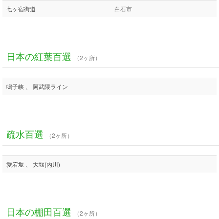
七ヶ宿街道
白石市
日本の紅葉百選
（2ヶ所）
鳴子峡 、 阿武隈ライン
疏水百選
（2ヶ所）
愛宕堰 、 大堰(内川)
日本の棚田百選
（2ヶ所）