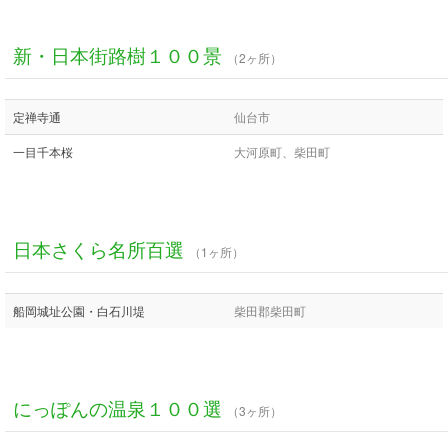
新・日本街路樹１００景
（2ヶ所）
定禅寺通
仙台市
一目千本桜
大河原町、柴田町
日本さくら名所百選
（1ヶ所）
船岡城址公園・白石川堤
柴田郡柴田町
にっぽんの温泉１００選
（3ヶ所）