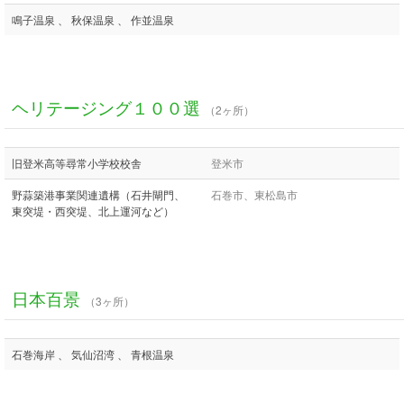
鳴子温泉 、 秋保温泉 、 作並温泉
ヘリテージング１００選
（2ヶ所）
旧登米高等尋常小学校校舎
登米市
野蒜築港事業関連遺構（石井閘門、
石巻市、東松島市
東突堤・西突堤、北上運河など）
日本百景
（3ヶ所）
石巻海岸 、 気仙沼湾 、 青根温泉