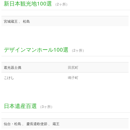
新日本観光地100選
（2ヶ所）
宮城蔵王 、 松島
デザインマンホール100選
（2ヶ所）
遮光器土偶
田尻町
こけし
鳴子町
日本遺産百選
（3ヶ所）
仙台・松島 、 慶長遣欧使節 、 蔵王