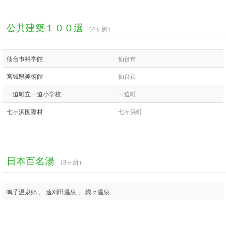
公共建築１００選
（4ヶ所）
仙台市科学館
仙台市
宮城県美術館
仙台市
一迫町立一迫小学校
一迫町
七ヶ浜国際村
七ヶ浜町
日本百名湯
（3ヶ所）
鳴子温泉郷 、 遠刈田温泉 、 峩々温泉