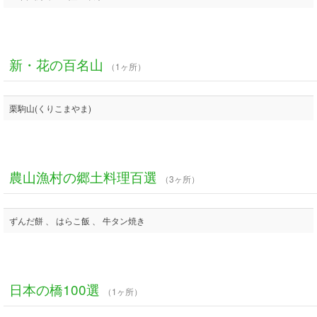
新・花の百名山
（1ヶ所）
栗駒山(くりこまやま)
農山漁村の郷土料理百選
（3ヶ所）
ずんだ餅 、 はらこ飯 、 牛タン焼き
日本の橋100選
（1ヶ所）