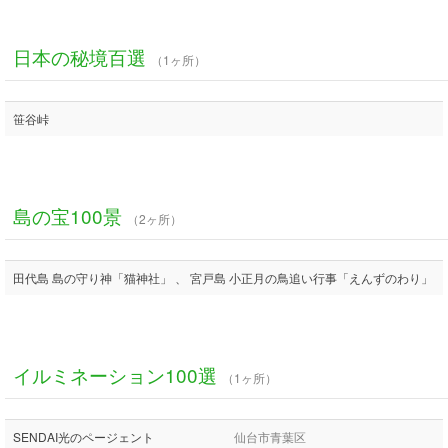
日本の秘境百選
（1ヶ所）
笹谷峠
島の宝100景
（2ヶ所）
田代島 島の守り神「猫神社」 、 宮戸島 小正月の鳥追い行事「えんずのわり」
イルミネーション100選
（1ヶ所）
SENDAI光のページェント
仙台市青葉区