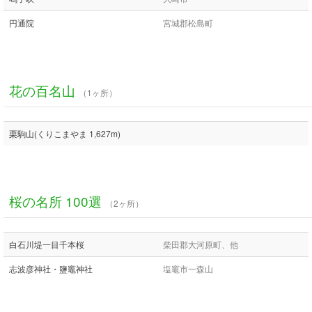
円通院
宮城郡松島町
花の百名山
（1ヶ所）
栗駒山(くりこまやま 1,627m)
桜の名所 100選
（2ヶ所）
白石川堤一目千本桜
柴田郡大河原町、他
志波彦神社・鹽竈神社
塩竈市一森山