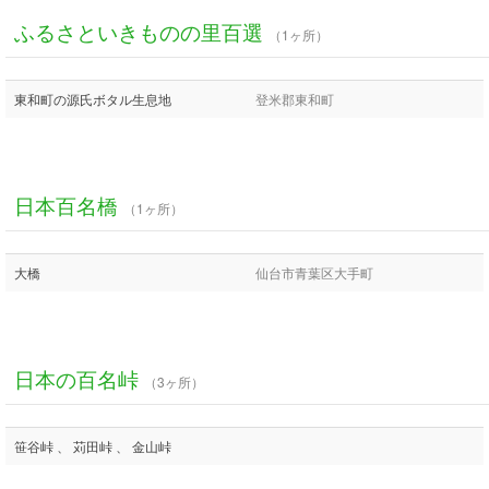
ふるさといきものの里百選
（1ヶ所）
東和町の源氏ボタル生息地
登米郡東和町
日本百名橋
（1ヶ所）
大橋
仙台市青葉区大手町
日本の百名峠
（3ヶ所）
笹谷峠 、 苅田峠 、 金山峠