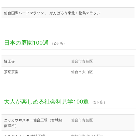
仙台国際ハーフマラソン 、 がんばろう東北！松島マラソン
日本の庭園100選
（2ヶ所）
輪王寺
仙台市青葉区
茶寮宗園
仙台市太白区
大人が楽しめる社会科見学100選
（2ヶ所）
ニッカウヰスキー仙台工場（宮城峡
仙台市青葉区
蒸溜所）
みちのくミルク 本社工場
大崎市岩出山下野目