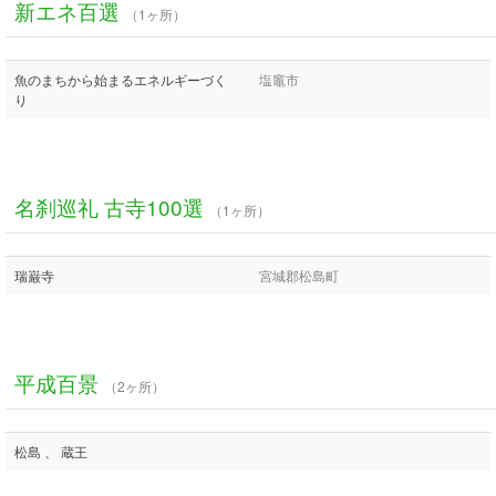
新エネ百選
（1ヶ所）
魚のまちから始まるエネルギーづく
塩竈市
り
名刹巡礼 古寺100選
（1ヶ所）
瑞巌寺
宮城郡松島町
平成百景
（2ヶ所）
松島 、 蔵王