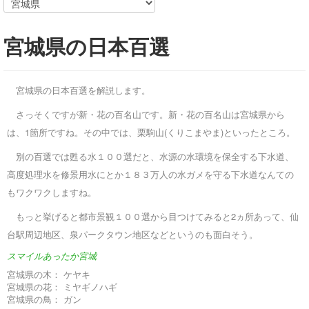
宮城県の日本百選
宮城県の日本百選を解説します。
さっそくですが新・花の百名山です。新・花の百名山は宮城県から
は、1箇所ですね。その中では、栗駒山(くりこまやま)といったところ。
別の百選では甦る水１００選だと、水源の水環境を保全する下水道、
高度処理水を修景用水にとか１８３万人の水ガメを守る下水道なんての
もワクワクしますね。
もっと挙げると都市景観１００選から目つけてみると2ヵ所あって、仙
台駅周辺地区、泉パークタウン地区などというのも面白そう。
スマイルあったか宮城
宮城県の木：
ケヤキ
宮城県の花：
ミヤギノハギ
宮城県の鳥：
ガン