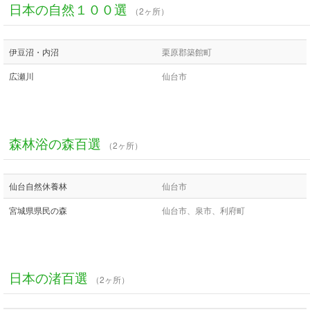
日本の自然１００選
（2ヶ所）
伊豆沼・内沼
栗原郡築館町
広瀬川
仙台市
森林浴の森百選
（2ヶ所）
仙台自然休養林
仙台市
宮城県県民の森
仙台市、泉市、利府町
日本の渚百選
（2ヶ所）