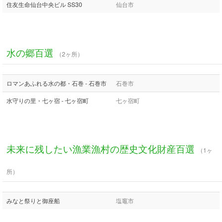
住友生命仙台中央ビル SS30
仙台市
水の郷百選
（2ヶ所）
ロマンあふれる水の都・石巻 - 石巻市
石巻市
水守りの里・七ヶ宿 - 七ヶ宿町
七ヶ宿町
未来に残したい漁業漁村の歴史文化財産百選
（1ヶ
所）
みなと祭りと御座船
塩竈市