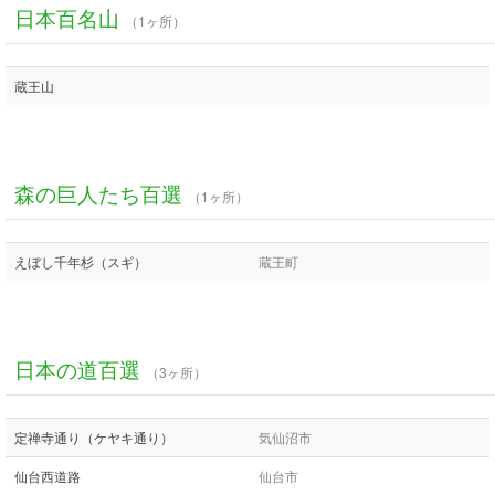
日本百名山
（1ヶ所）
蔵王山
森の巨人たち百選
（1ヶ所）
えぼし千年杉（スギ）
蔵王町
日本の道百選
（3ヶ所）
定禅寺通り（ケヤキ通り）
気仙沼市
仙台西道路
仙台市