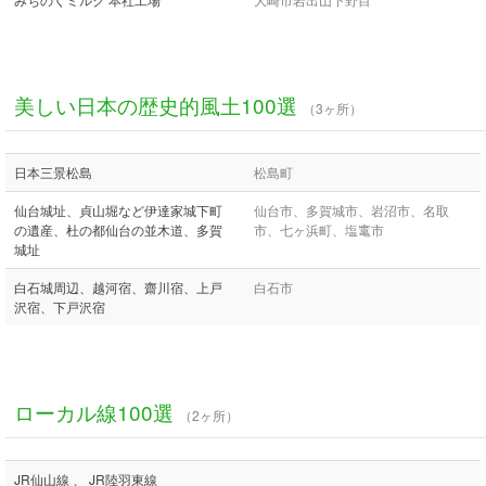
美しい日本の歴史的風土100選
（3ヶ所）
日本三景松島
松島町
仙台城址、貞山堀など伊達家城下町
仙台市、多賀城市、岩沼市、名取
の遺産、杜の都仙台の並木道、多賀
市、七ヶ浜町、塩竃市
城址
白石城周辺、越河宿、齋川宿、上戸
白石市
沢宿、下戸沢宿
ローカル線100選
（2ヶ所）
JR仙山線 、 JR陸羽東線