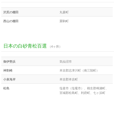
沢尻の棚田
丸森町
西山の棚田
栗駒町
日本の白砂青松百選
（4ヶ所）
御伊勢浜
気仙沼市
神割崎
本吉郡志津川町（南三陸町）
小泉海岸
本吉郡本吉町
松島
塩釜市（塩竈市）、桃生郡鳴瀬町、
宮城郡松島町、利府町、七ヶ浜町