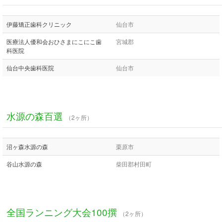
伊藤矯正歯科クリニック
仙台市
医療法人優和会おひさまにこにこ歯
宮城郡
科医院
仙台中央歯科医院
仙台市
水源の森百選
（2ヶ所）
沼ヶ森水源の森
栗原市
谷山水源の森
柴田郡村田町
全国ランニング大会100撰
（2ヶ所）