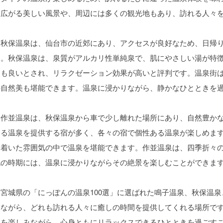
に広がる美しい風景や、周辺には多くの観光地もあり、訪れる人々
秋保温泉は、仙台市の近郊にあり、アクセスが良好なため、日帰り
す。秋保温泉は、泉質がアルカリ性単純泉で、肌にやさしい湯が特
にも良いとされ、リラクゼーション効果が高いと評判です。温泉街
の自然美も堪能できます。温泉に浸かりながら、静かなひとときを
作並温泉は、秋保温泉から車で少し離れた場所にあり、自然豊かな
なる温泉を提供する宿が多く、各々の宿で個性ある温泉が楽しめま
ち着いた雰囲気の中で温泉を堪能できます。作並温泉は、四季折々
色の時期には、温泉に浸かりながらその絶景を楽しむことができま
宮城県の「にっぽんの温泉100選」に選ばれた鳴子温泉、秋保温泉
ちながら、どれも訪れる人々に癒しの時間を提供してくれる場所で
然を楽しみながら、心身ともにリラックスできるひとときを過ごす