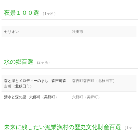
夜景１００選
（1ヶ所）
セリオン
秋田市
水の郷百選
（2ヶ所）
森と湖とメロディーのまち - 森吉町森
森吉町森吉町（北秋田市）
吉町（北秋田市）
清水と森の里 - 六郷町（美郷町）
六郷町（美郷町）
未来に残したい漁業漁村の歴史文化財産百選
（1ヶ