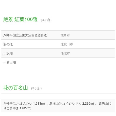
絶景 紅葉100選
（4ヶ所）
八幡平国立公園大沼自然遊歩道
鹿角市
安の滝
北秋田市
田沢湖
仙北市
十和田湖
花の百名山
（3ヶ所）
八幡平(はちまんたい 1,613m) 、 鳥海山(ちょうかいさん 2,236m) 、 栗駒山(く
りこまやま 1,627m)