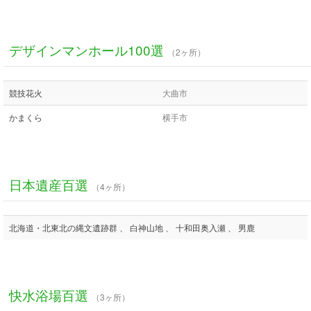
デザインマンホール100選
（2ヶ所）
競技花火
大曲市
かまくら
横手市
日本遺産百選
（4ヶ所）
北海道・北東北の縄文遺跡群 、 白神山地 、 十和田奥入瀬 、 男鹿
快水浴場百選
（3ヶ所）