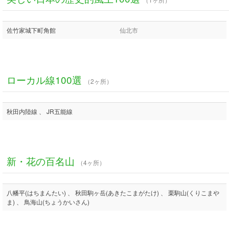
佐竹家城下町角館
仙北市
ローカル線100選
（2ヶ所）
秋田内陸線 、 JR五能線
新・花の百名山
（4ヶ所）
八幡平(はちまんたい) 、 秋田駒ヶ岳(あきたこまがたけ) 、 栗駒山(くりこまや
ま) 、 鳥海山(ちょうかいさん)