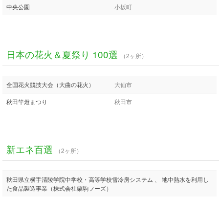
中央公園
小坂町
日本の花火＆夏祭り 100選
（2ヶ所）
全国花火競技大会（大曲の花火）
大仙市
秋田竿燈まつり
秋田市
新エネ百選
（2ヶ所）
秋田県立横手清陵学院中学校・高等学校雪冷房システム 、 地中熱水を利用し
た食品製造事業（株式会社栗駒フーズ）