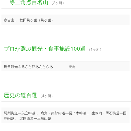
一等三角点百名山
（2ヶ所）
森吉山 、 秋田駒ヶ岳（駒ケ岳）
プロが選ぶ観光・食事施設100選
（1ヶ所）
鹿角観光ふるさと館あんとらあ
鹿角
歴史の道百選
（4ヶ所）
羽州街道―矢立峠越 、 鹿角・南部街道―梨ノ木峠越 、 生保内・雫石街道―国
見峠越 、 北国街道―三崎山越