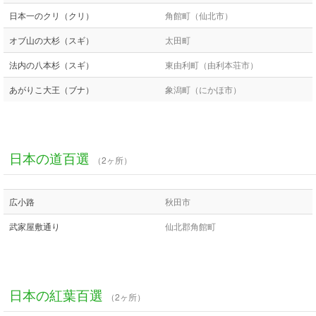
日本一のクリ（クリ）
角館町（仙北市）
オブ山の大杉（スギ）
太田町
法内の八本杉（スギ）
東由利町（由利本荘市）
あがりこ大王（ブナ）
象潟町（にかほ市）
日本の道百選
（2ヶ所）
広小路
秋田市
武家屋敷通り
仙北郡角館町
日本の紅葉百選
（2ヶ所）