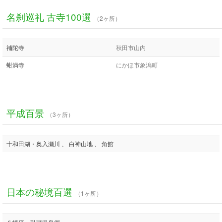
名刹巡礼 古寺100選
（2ヶ所）
補陀寺
秋田市山内
蚶満寺
にかほ市象潟町
平成百景
（3ヶ所）
十和田湖・奥入瀬川 、 白神山地 、 角館
日本の秘境百選
（1ヶ所）