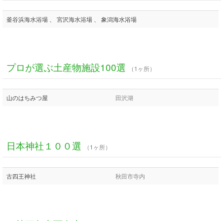
釜谷浜海水浴場 、 宮沢海水浴場 、 象潟海水浴場
プロが選ぶ土産物施設100選
（1ヶ所）
山のはちみつ屋
田沢湖
日本神社１００選
（1ヶ所）
古四王神社
秋田市寺内