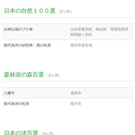
日本の自然１００選
（2ヶ所）
白神山地のブナ林
山本郡藤里町、峰浜村、青森県西津
軽郡鯵ヶ沢町
能代海岸の砂防林・風の松原
能代市後谷地
森林浴の森百選
（2ヶ所）
八幡平
鹿角市
能代海岸の松原
能代市
日本の渚百選
（2ヶ所）