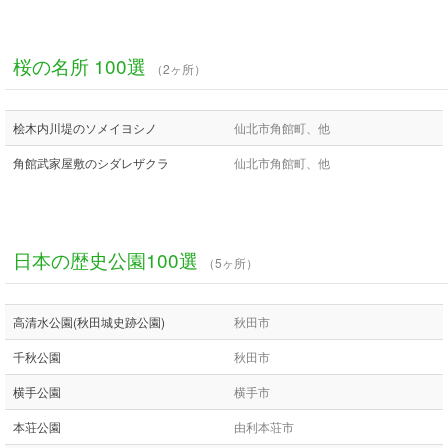
桜の名所 100選
（2ヶ所）
桧木内川堤のソメイヨシノ
仙北市角館町、他
角館武家屋敷のシダレザクラ
仙北市角館町、他
日本の歴史公園100選
（5ヶ所）
高清水公園(秋田城史跡公園)
秋田市
千秋公園
秋田市
横手公園
横手市
本荘公園
由利本荘市