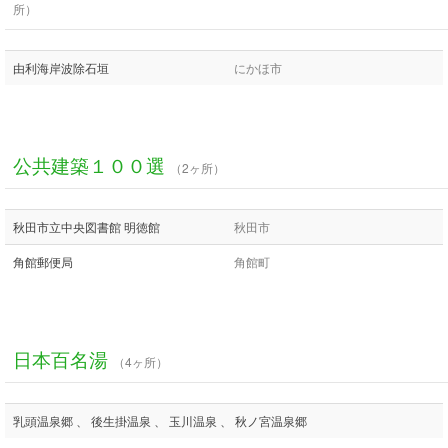
所）
由利海岸波除石垣
にかほ市
公共建築１００選
（2ヶ所）
秋田市立中央図書館 明徳館
秋田市
角館郵便局
角館町
日本百名湯
（4ヶ所）
乳頭温泉郷 、 後生掛温泉 、 玉川温泉 、 秋ノ宮温泉郷