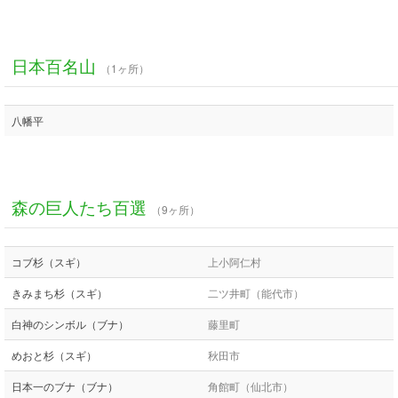
日本百名山
（1ヶ所）
八幡平
森の巨人たち百選
（9ヶ所）
コブ杉（スギ）
上小阿仁村
きみまち杉（スギ）
二ツ井町（能代市）
白神のシンボル（ブナ）
藤里町
めおと杉（スギ）
秋田市
日本一のブナ（ブナ）
角館町（仙北市）