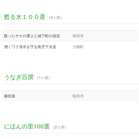
甦る水１００選
（2ヶ所）
甦ったサケの遡上と城下町の清流
秋田市
湧くワク清水を守る真空下水道
六郷町
うなぎ百撰
（1ヶ所）
横田屋
秋田市
にほんの里100選
（2ヶ所）