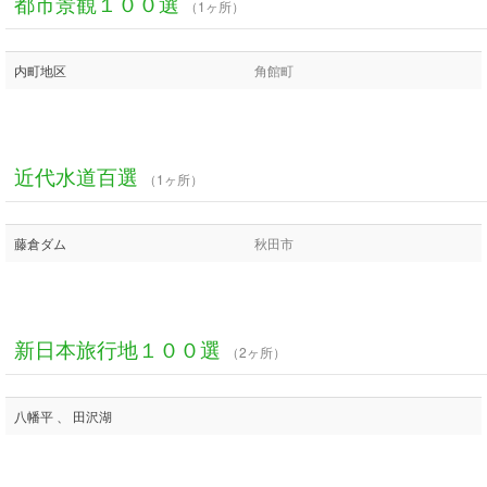
都市景観１００選
（1ヶ所）
内町地区
角館町
近代水道百選
（1ヶ所）
藤倉ダム
秋田市
新日本旅行地１００選
（2ヶ所）
八幡平 、 田沢湖