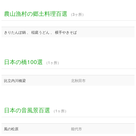
農山漁村の郷土料理百選
（3ヶ所）
きりたんぽ鍋 、 稲庭うどん 、 横手やきそば
日本の橋100選
（1ヶ所）
比立内川橋梁
北秋田市
日本の音風景百選
（1ヶ所）
風の松原
能代市