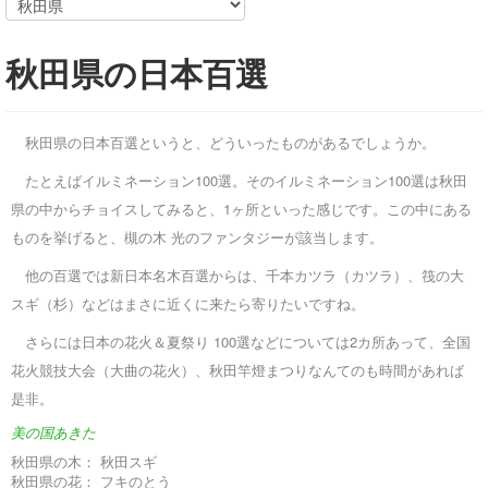
秋田県の日本百選
秋田県の日本百選というと、どういったものがあるでしょうか。
たとえばイルミネーション100選。そのイルミネーション100選は秋田
県の中からチョイスしてみると、1ヶ所といった感じです。この中にある
ものを挙げると、槻の木 光のファンタジーが該当します。
他の百選では新日本名木百選からは、千本カツラ（カツラ）、筏の大
スギ（杉）などはまさに近くに来たら寄りたいですね。
さらには日本の花火＆夏祭り 100選などについては2カ所あって、全国
花火競技大会（大曲の花火）、秋田竿燈まつりなんてのも時間があれば
是非。
美の国あきた
秋田県の木：
秋田スギ
秋田県の花：
フキのとう