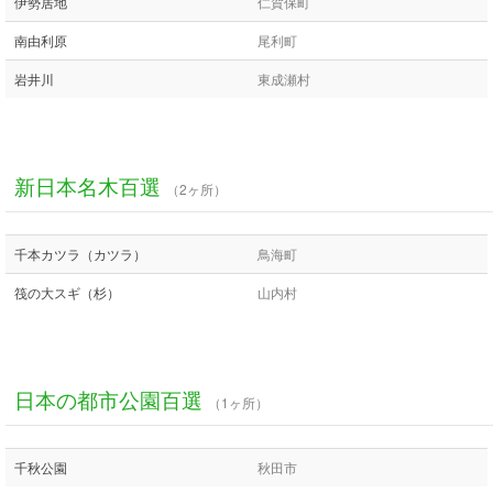
伊勢居地
仁賀保町
南由利原
尾利町
岩井川
東成瀬村
新日本名木百選
（2ヶ所）
千本カツラ（カツラ）
鳥海町
筏の大スギ（杉）
山内村
日本の都市公園百選
（1ヶ所）
千秋公園
秋田市