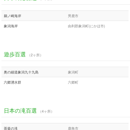
鵜ノ崎海岸
男鹿市
象潟海岸
由利郡象潟町(にかほ市)
遊歩百選
（2ヶ所）
奥の細道象潟九十九島
象潟町
六郷湧水群
六郷町
日本の滝百選
（4ヶ所）
茶釜の滝
鹿角市