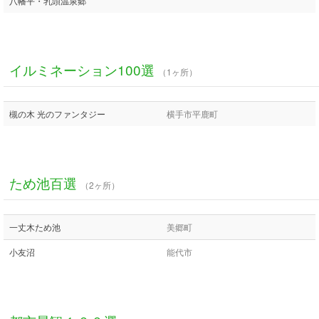
八幡平・乳頭温泉郷
イルミネーション100選
（1ヶ所）
槻の木 光のファンタジー
横手市平鹿町
ため池百選
（2ヶ所）
一丈木ため池
美郷町
小友沼
能代市