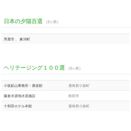
日本の夕陽百選
（2ヶ所）
男鹿市 、 象潟町
ヘリテージング１００選
（3ヶ所）
小坂鉱山事務所・康楽館
鹿角郡小坂町
藤倉水源地水道施設
秋田市
十和田ホテル本館
鹿角郡小坂町