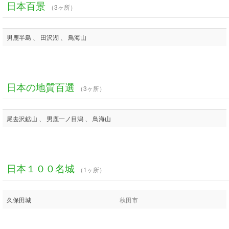
日本百景
（3ヶ所）
男鹿半島 、 田沢湖 、 鳥海山
日本の地質百選
（3ヶ所）
尾去沢鉱山 、 男鹿一ノ目潟 、 鳥海山
日本１００名城
（1ヶ所）
久保田城
秋田市