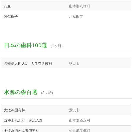
八森
山本郡八峰町
阿仁根子
北秋田市
日本の歯科100選
（1ヶ所）
医療法人K.D.C カネウチ歯科
秋田市
水源の森百選
（3ヶ所）
大滝沢国有林
湯沢市
白神山系水沢川源流の森
山本郡峰浜村
七滝水源かん養保安林
仙北郡美郷町