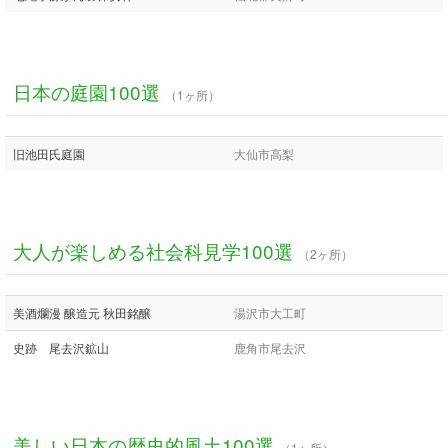
日本の庭園100選
（1ヶ所）
旧池田氏庭園
大仙市高梨
大人が楽しめる社会科見学100選
（2ヶ所）
美酒爛漫 醸造元 秋田銘醸
湯沢市大工町
史跡 尾去沢鉱山
鹿角市尾去沢
美しい日本の歴史的風土100選
（1ヶ所）