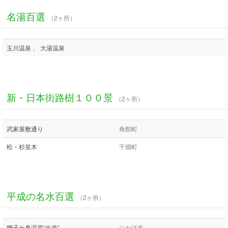
名湯百選
（2ヶ所）
玉川温泉 、 大湯温泉
新・日本街路樹１００景
（2ヶ所）
武家屋敷通り
角館町
松・杉並木
千畑町
平成の名水百選
（2ヶ所）
獅子ケ鼻湿原“出壷”
にかほ市