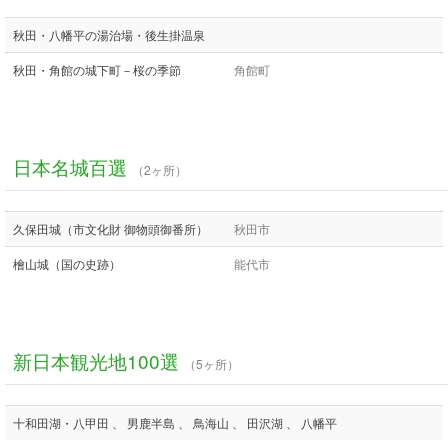
秋田・八幡平の湯治場・後生掛温泉
秋田・角館の城下町－桜の季節
角館町
日本名城百選
（2ヶ所）
久保田城（市文化財 御物頭御番所）
秋田市
檜山城（国の史跡）
能代市
新日本観光地100選
（5ヶ所）
十和田湖・八甲田 、 男鹿半島 、 鳥海山 、 田沢湖 、 八幡平