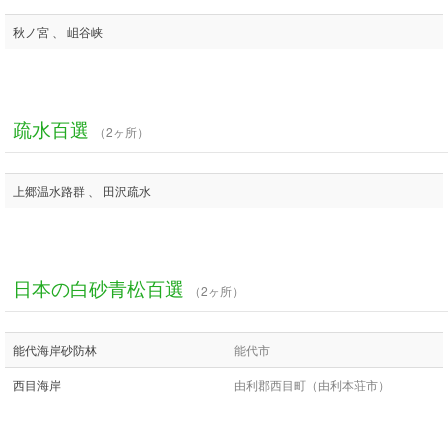
秋ノ宮 、 岨谷峡
疏水百選
（2ヶ所）
上郷温水路群 、 田沢疏水
日本の白砂青松百選
（2ヶ所）
能代海岸砂防林
能代市
西目海岸
由利郡西目町（由利本荘市）