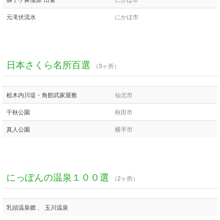
元滝伏流水
にかほ市
日本さくら名所百選
（3ヶ所）
桧木内川堤・角館武家屋敷
仙北市
千秋公園
秋田市
真人公園
横手市
にっぽんの温泉１００選
（2ヶ所）
乳頭温泉郷 、 玉川温泉