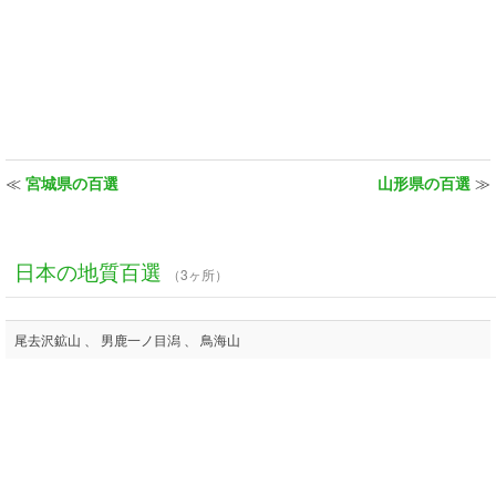
≪
宮城県の百選
山形県の百選
≫
日本の地質百選
（3ヶ所）
尾去沢鉱山 、 男鹿一ノ目潟 、 鳥海山