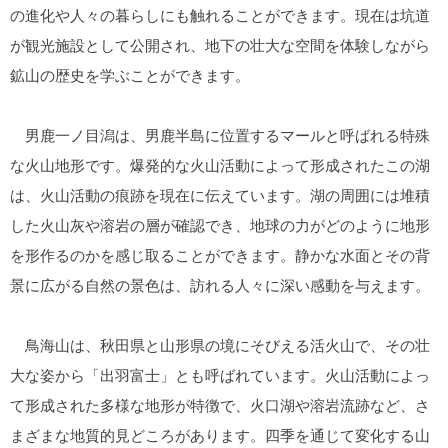
の進化や人々の暮らしにも触れることができます。現在は坑道
が観光施設として公開され、地下の壮大な空間を体験しながら
鉱山の歴史を学ぶことができます。
男鹿一ノ目潟は、男鹿半島に位置するマールと呼ばれる特殊
な火山地形です。爆発的な火山活動によって形成されたこの湖
は、火山活動の痕跡を現在に伝えています。湖の周囲には堆積
した火山灰や溶岩の層が確認でき、地球の力がどのように地形
を形作るのかを感じ取ることができます。静かな水面とその背
景に広がる自然の景色は、訪れる人々に深い感動を与えます。
鳥海山は、秋田県と山形県の境にそびえる活火山で、その壮
大な姿から「出羽富士」とも呼ばれています。火山活動によっ
て形成された多様な地形が特徴で、火口湖や溶岩流跡など、さ
まざまな地質的見どころがあります。四季を通じて変化する山