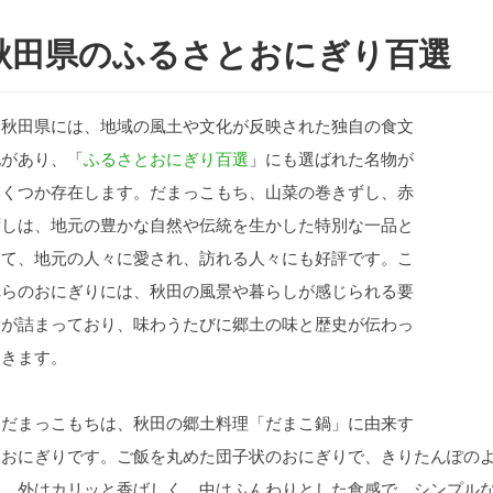
秋田県のふるさとおにぎり百選
秋田県には、地域の風土や文化が反映された独自の食文
化があり、「
ふるさとおにぎり百選
」にも選ばれた名物が
いくつか存在します。だまっこもち、山菜の巻きずし、赤
ずしは、地元の豊かな自然や伝統を生かした特別な一品と
して、地元の人々に愛され、訪れる人々にも好評です。こ
れらのおにぎりには、秋田の風景や暮らしが感じられる要
素が詰まっており、味わうたびに郷土の味と歴史が伝わっ
てきます。
だまっこもちは、秋田の郷土料理「だまこ鍋」に由来す
るおにぎりです。ご飯を丸めた団子状のおにぎりで、きりたんぽの
す。外はカリッと香ばしく、中はふんわりとした食感で、シンプル