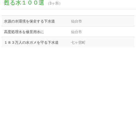
甦る水１００選
（3ヶ所）
水源の水環境を保全する下水道
仙台市
高度処理水を修景用水に
仙台市
１８３万人の水ガメを守る下水道
七ヶ宿町