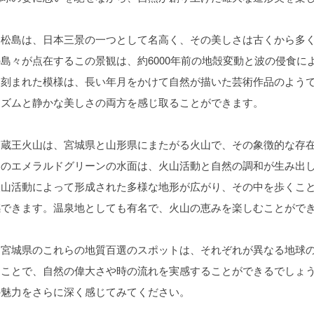
松島は、日本三景の一つとして名高く、その美しさは古くから多くの
の島々が点在するこの景観は、約6000年前の地殻変動と波の侵食
に刻まれた模様は、長い年月をかけて自然が描いた芸術作品のよう
ミズムと静かな美しさの両方を感じ取ることができます。
蔵王火山は、宮城県と山形県にまたがる火山で、その象徴的な存在
湖のエメラルドグリーンの水面は、火山活動と自然の調和が生み出
火山活動によって形成された多様な地形が広がり、その中を歩くこ
感できます。温泉地としても有名で、火山の恵みを楽しむことがで
宮城県のこれらの地質百選のスポットは、それぞれが異なる地球の
ることで、自然の偉大さや時の流れを実感することができるでしょ
の魅力をさらに深く感じてみてください。