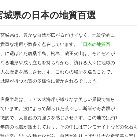
宮城県の日本の地質百選
宮城県は、豊かな自然が広がるだけでなく、地質学的に
も貴重な場所が数多く点在しています。「
日本の地質百
選
」に選ばれた唐桑半島、松島、蔵王火山は、それぞれが
異なる地形や成り立ちを持ちながら、訪れる人々に地球の
壮大な歴史を感じさせます。これらの場所を巡ることで、
宮城県が持つ地質の多様性に驚かされるでしょう。
唐桑半島は、リアス式海岸が織りなす美しい景観で知ら
れています。波によって削られた荒々しい断崖や奇岩群が
特徴的で、大自然の力強さを感じさせます。この地では約1
億年前の地層が露出しており、その中にはアンモナイトなどの化石
地球の姿に思いを馳せながら、自然が創り上げた雄大な造形美を楽