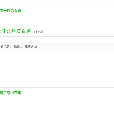
岩手県の百選
日本の地質百選
（3ヶ所）
唐桑半島 、 松島 、 蔵王火山
岩手県の百選