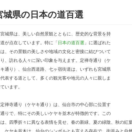
宮城県の日本の道百選
宮城県は、美しい自然景観とともに、歴史的な背景を持
つ道が点在しています。特に「
日本の道百選
」に選ばれた
道は、その景観の美しさや地域の文化と密接に結びついて
おり、訪れる人々に深い印象を与えます。定禅寺通り（ケ
ヤキ通り）、仙台西道路、七ヶ宿街道は、いずれも宮城県
を代表する道として、多くの観光客や地元の人々に親しま
れています。
定禅寺通り（ケヤキ通り）は、仙台市の中心部に位置す
る通りで、特にその美しいケヤキ並木が特徴的です。この
道は、四季折々に異なる表情を見せ、春の新緑、夏の緑陰、秋の紅
す。ケヤキ並木は、仙台のシンボルとも言える存在で、街並みと自