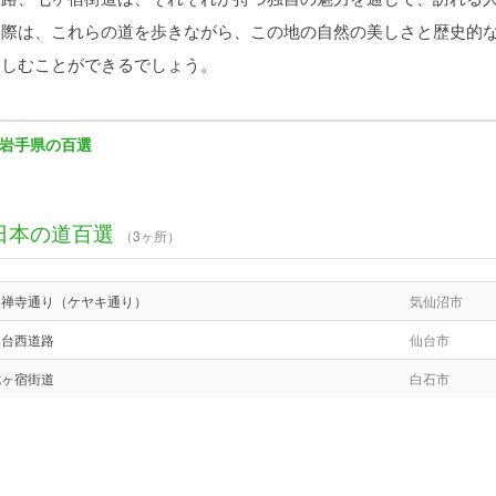
る際は、これらの道を歩きながら、この地の自然の美しさと歴史的
楽しむことができるでしょう。
岩手県の百選
日本の道百選
（3ヶ所）
定禅寺通り（ケヤキ通り）
気仙沼市
仙台西道路
仙台市
七ヶ宿街道
白石市