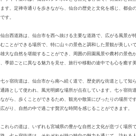
きます。定禅寺通りを歩きながら、仙台の歴史と文化を感じ、都会
所です。
仙台西道路は、仙台市を西へ抜ける主要な道路で、広がる風景が特
しむことができる場所で、特に山々の景色と調和した景観が美しい
ら雄大な自然を堪能することができ、周囲の田園風景や農村の景色
は、季節ごとに異なる魅力を見せ、旅行や移動の途中でも心を癒す
七ヶ宿街道は、仙台市から南へ続く道で、歴史的な街道として知ら
交通路として使われ、風光明媚な場所が点在しています。七ヶ宿街
みながら、歩くことができるため、観光や散策にぴったりの場所で
が広がり、自然の中で過ごす贅沢な時間を感じることができます。
これらの道は、いずれも宮城県の豊かな自然と文化が息づく場所で
道路、七ヶ宿街道は、それぞれが持つ独自の魅力を通じて、訪れる