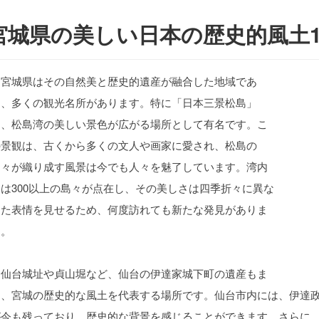
宮城県の美しい日本の歴史的風土1
宮城県はその自然美と歴史的遺産が融合した地域であ
り、多くの観光名所があります。特に「日本三景松島」
は、松島湾の美しい景色が広がる場所として有名です。こ
の景観は、古くから多くの文人や画家に愛され、松島の
島々が織り成す風景は今でも人々を魅了しています。湾内
には300以上の島々が点在し、その美しさは四季折々に異な
った表情を見せるため、何度訪れても新たな発見がありま
す。
仙台城址や貞山堀など、仙台の伊達家城下町の遺産もま
た、宮城の歴史的な風土を代表する場所です。仙台市内には、伊達
が今も残っており、歴史的な背景を感じることができます。さらに