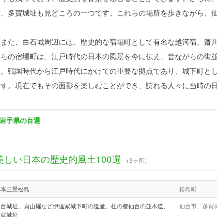
や、多賀城址も見どころの一つです。これらの場所を歩きながら、
また、白石城周辺には、歴史的な宿場町として有名な越河宿、齋川
れらの宿場町は、江戸時代の日本の風景を今に伝え、昔ながらの街
は、戦国時代から江戸時代にかけての重要な拠点であり、城下町と
です。現在でもその面影を楽しむことができ、訪れる人々に当時の
岩手県の百選
美しい日本の歴史的風土100選
（3ヶ所）
日本三景松島
松島町
仙台城址、貞山堀など伊達家城下町の遺産、杜の都仙台の並木道、
仙台市、多賀
多賀城址