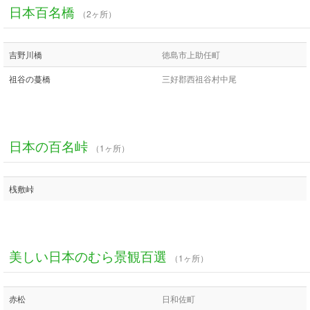
日本百名橋
（2ヶ所）
吉野川橋
徳島市上助任町
祖谷の蔓橋
三好郡西祖谷村中尾
日本の百名峠
（1ヶ所）
桟敷峠
美しい日本のむら景観百選
（1ヶ所）
赤松
日和佐町