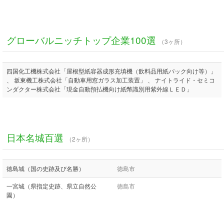
グローバルニッチトップ企業100選
（3ヶ所）
四国化工機株式会社「屋根型紙容器成形充填機（飲料品用紙パック向け等）」
、 坂東機工株式会社「自動車用窓ガラス加工装置」 、 ナイトライド・セミコ
ンダクター株式会社「現金自動預払機向け紙幣識別用紫外線ＬＥＤ」
日本名城百選
（2ヶ所）
徳島城（国の史跡及び名勝）
徳島市
一宮城（県指定史跡、県立自然公
徳島市
園）