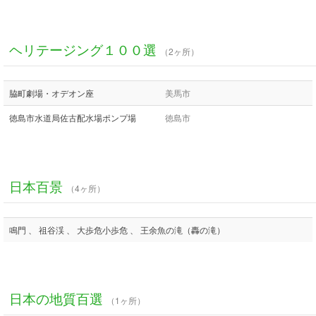
ヘリテージング１００選
（2ヶ所）
脇町劇場・オデオン座
美馬市
徳島市水道局佐古配水場ポンプ場
徳島市
日本百景
（4ヶ所）
鳴門 、 祖谷渓 、 大歩危小歩危 、 王余魚の滝（轟の滝）
日本の地質百選
（1ヶ所）