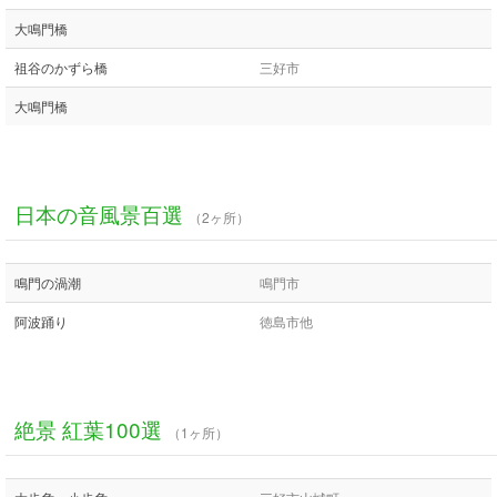
大鳴門橋
祖谷のかずら橋
三好市
大鳴門橋
日本の音風景百選
（2ヶ所）
鳴門の渦潮
鳴門市
阿波踊り
徳島市他
絶景 紅葉100選
（1ヶ所）