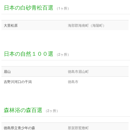
日本の白砂青松百選
（1ヶ所）
大里松原
海部郡海南町（海陽町）
日本の自然１００選
（2ヶ所）
眉山
徳島市眉山町
吉野川河口の干潟
徳島市
森林浴の森百選
（2ヶ所）
徳島県立青少年の森
那賀郡鷲敷町