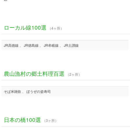
ローカル線100選
（4ヶ所）
JR高徳線 、 JR徳島線 、 JR牟岐線 、 JR土讃線
農山漁村の郷土料理百選
（2ヶ所）
そば米雑炊 、 ぼうぜの姿寿司
日本の橋100選
（3ヶ所）