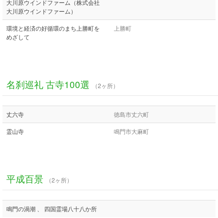
大川原ウインドファーム（株式会社
大川原ウインドファーム）
環境と経済の好循環のまち上勝町を
上勝町
めざして
名刹巡礼 古寺100選
（2ヶ所）
丈六寺
徳島市丈六町
霊山寺
鳴門市大麻町
平成百景
（2ヶ所）
鳴門の渦潮 、 四国霊場八十八か所