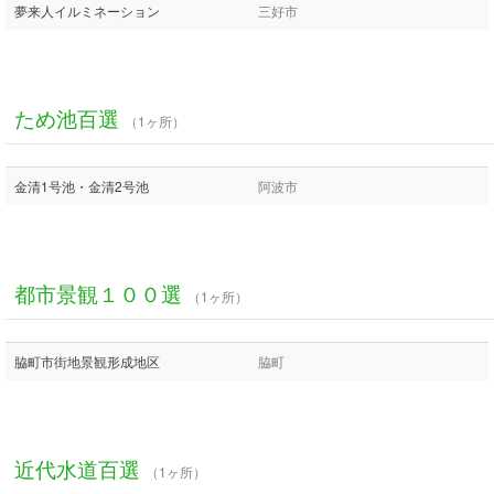
夢来人イルミネーション
三好市
ため池百選
（1ヶ所）
金清1号池・金清2号池
阿波市
都市景観１００選
（1ヶ所）
脇町市街地景観形成地区
脇町
近代水道百選
（1ヶ所）