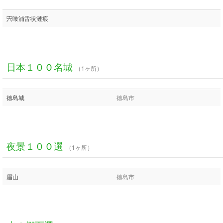
宍喰浦舌状漣痕
日本１００名城
（1ヶ所）
徳島城
徳島市
夜景１００選
（1ヶ所）
眉山
徳島市