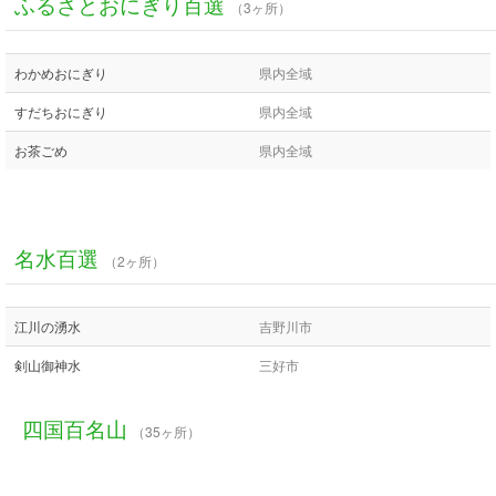
ふるさとおにぎり百選
（3ヶ所）
わかめおにぎり
県内全域
すだちおにぎり
県内全域
お茶ごめ
県内全域
名水百選
（2ヶ所）
江川の湧水
吉野川市
剣山御神水
三好市
四国百名山
（35ヶ所）