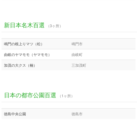
新日本名木百選
（3ヶ所）
鳴門の根上りマツ（松）
鳴門市
由岐のヤマモモ（ヤマモモ）
由岐町
加茂の大クス（楠）
三加茂町
日本の都市公園百選
（1ヶ所）
徳島中央公園
徳島市