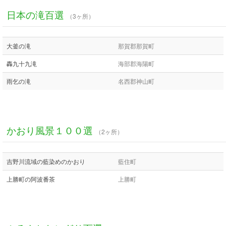
日本の滝百選
（3ヶ所）
大釜の滝
那賀郡那賀町
轟九十九滝
海部郡海陽町
雨乞の滝
名西郡神山町
かおり風景１００選
（2ヶ所）
吉野川流域の藍染めのかおり
藍住町
上勝町の阿波番茶
上勝町