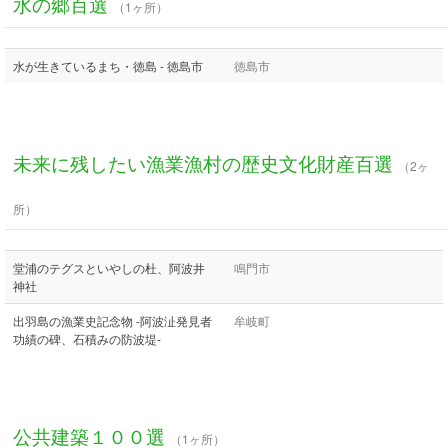
水の郷百選
（1ヶ所）
水が生きているまち・徳島 - 徳島市
徳島市
未来に残したい漁業漁村の歴史文化財産百選
（2ヶ
所）
堂浦のテグスといやしの杜、阿波井
鳴門市
神社
出羽島の漁業史記念物 -阿波沚発見者
牟岐町
功績の碑、石積みの防波堤-
公共建築１００選
（1ヶ所）