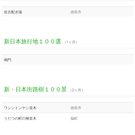
佐古配水場
徳島市
新日本旅行地１００選
（1ヶ所）
鳴門
新・日本街路樹１００景
（2ヶ所）
ワシントンヤシ並木
徳島市
うだつの町の柳並木
脇町