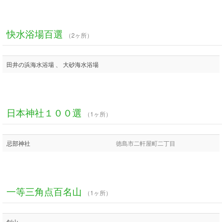
快水浴場百選
（2ヶ所）
田井の浜海水浴場 、 大砂海水浴場
日本神社１００選
（1ヶ所）
忌部神社
徳島市二軒屋町二丁目
一等三角点百名山
（1ヶ所）
剣山