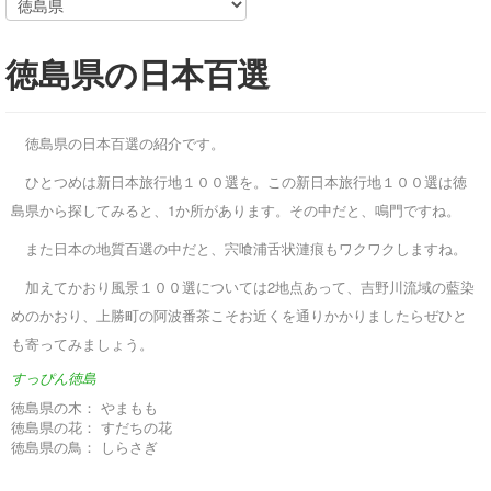
徳島県の日本百選
徳島県の日本百選の紹介です。
ひとつめは新日本旅行地１００選を。この新日本旅行地１００選は徳
島県から探してみると、1か所があります。その中だと、鳴門ですね。
また日本の地質百選の中だと、宍喰浦舌状漣痕もワクワクしますね。
加えてかおり風景１００選については2地点あって、吉野川流域の藍染
めのかおり、上勝町の阿波番茶こそお近くを通りかかりましたらぜひと
も寄ってみましょう。
すっぴん徳島
徳島県の木：
やまもも
徳島県の花：
すだちの花
徳島県の鳥：
しらさぎ