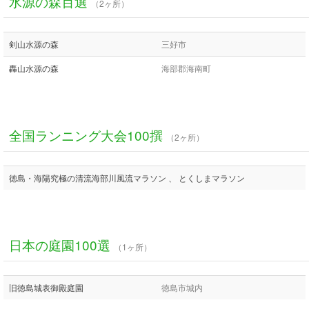
水源の森百選
（2ヶ所）
剣山水源の森
三好市
轟山水源の森
海部郡海南町
全国ランニング大会100撰
（2ヶ所）
徳島・海陽究極の清流海部川風流マラソン 、 とくしまマラソン
日本の庭園100選
（1ヶ所）
旧徳島城表御殿庭園
徳島市城内