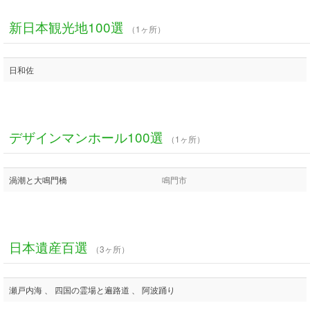
新日本観光地100選
（1ヶ所）
日和佐
デザインマンホール100選
（1ヶ所）
渦潮と大鳴門橋
鳴門市
日本遺産百選
（3ヶ所）
瀬戸内海 、 四国の霊場と遍路道 、 阿波踊り