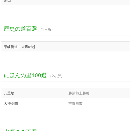
歴史の道百選
（1ヶ所）
讃岐街道―大坂峠越
にほんの里100選
（2ヶ所）
八重地
勝浦郡上勝町
大神高開
吉野川市