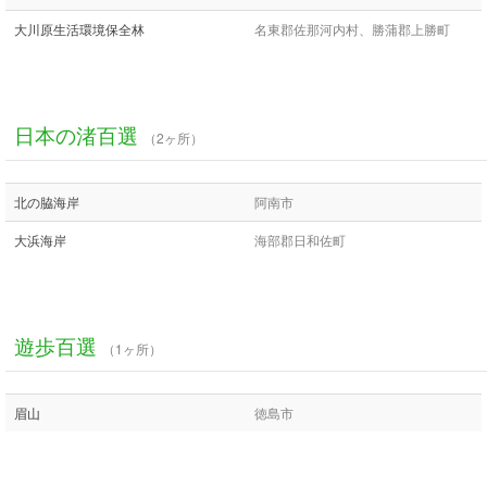
大川原生活環境保全林
名東郡佐那河内村、勝蒲郡上勝町
日本の渚百選
（2ヶ所）
北の脇海岸
阿南市
大浜海岸
海部郡日和佐町
遊歩百選
（1ヶ所）
眉山
徳島市