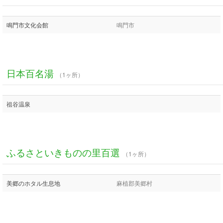
鳴門市文化会館
鳴門市
日本百名湯
（1ヶ所）
祖谷温泉
ふるさといきものの里百選
（1ヶ所）
美郷のホタル生息地
麻植郡美郷村