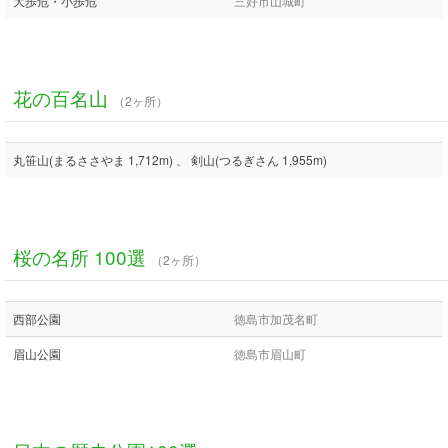
大歩危・小歩危
三好市山城町
花の百名山
（2ヶ所）
丸笹山(まるささやま 1,712m) 、 剣山(つるぎさん 1,955m)
桜の名所 100選
（2ヶ所）
西部公園
徳島市加茂名町
眉山公園
徳島市眉山町