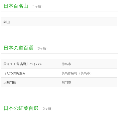
日本百名山
（1ヶ所）
剣山
日本の道百選
（3ヶ所）
国道１１号 吉野川バイパス
徳島市
うだつの街並み
美馬郡脇町（美馬市）
大鳴門橋
鳴門市
日本の紅葉百選
（2ヶ所）