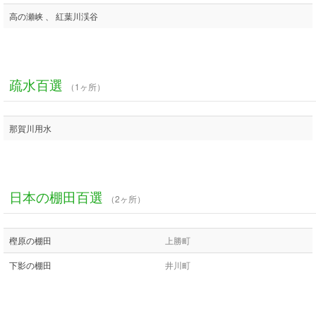
高の瀬峡 、 紅葉川渓谷
疏水百選
（1ヶ所）
那賀川用水
日本の棚田百選
（2ヶ所）
樫原の棚田
上勝町
下影の棚田
井川町