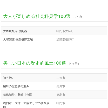
大人が楽しめる社会科見学100選
（2ヶ所）
大谷焼窯元 森陶器
鳴門市大麻町
大塚製薬 徳島板野工場
板野郡板野町
美しい日本の歴史的風土100選
（4ヶ所）
祖谷地方
三好市
脇町の歴史的街並み
美馬市
徳島城址、新町川公園
徳島市
鳴門市 大津・大麻エリアの往来景
鳴門市
観