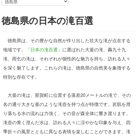
徳島県の日本の滝百選
徳島県は、その豊かな自然が作り出した壮大な滝が点在する
地域です。「
日本の滝百選
」に選ばれた大釜の滝、轟九十九
滝、雨乞の滝は、それぞれが個性的な魅力を持ち、訪れる人々
を深く魅了します。これらの滝は、徳島県の自然美を象徴する
特別な存在です。
大釜の滝は、那賀町に位置する落差20メートルの滝で、その
名の通り大きな釜のような滝壺を持つ点が特徴です。岩肌を滑
り落ちる水の流れは力強く、その音が森全体に響き渡ります。
滝壺の青く澄んだ水は、訪れる人々に涼やかな印象を与え、四
季折々の風景とともに異なる表情を楽しむことができます。滝