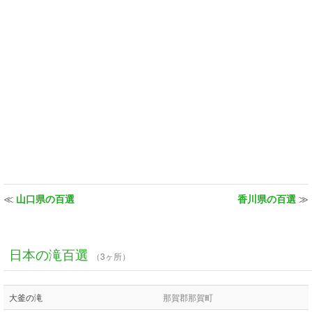
≪
山口県の百選
香川県の百選
≫
日本の滝百選
（3ヶ所）
大釜の滝
那賀郡那賀町