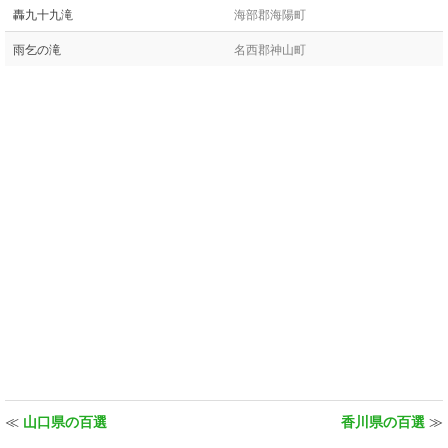
轟九十九滝
海部郡海陽町
雨乞の滝
名西郡神山町
≪
山口県の百選
香川県の百選
≫