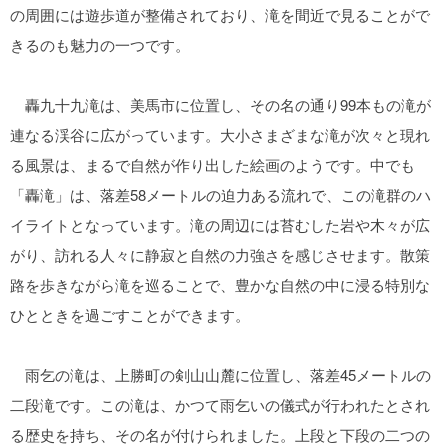
の周囲には遊歩道が整備されており、滝を間近で見ることがで
きるのも魅力の一つです。
轟九十九滝は、美馬市に位置し、その名の通り99本もの滝が
連なる渓谷に広がっています。大小さまざまな滝が次々と現れ
る風景は、まるで自然が作り出した絵画のようです。中でも
「轟滝」は、落差58メートルの迫力ある流れで、この滝群のハ
イライトとなっています。滝の周辺には苔むした岩や木々が広
がり、訪れる人々に静寂と自然の力強さを感じさせます。散策
路を歩きながら滝を巡ることで、豊かな自然の中に浸る特別な
ひとときを過ごすことができます。
雨乞の滝は、上勝町の剣山山麓に位置し、落差45メートルの
二段滝です。この滝は、かつて雨乞いの儀式が行われたとされ
る歴史を持ち、その名が付けられました。上段と下段の二つの