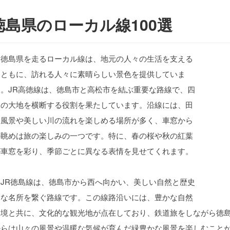
徳島県のローカル線100選
徳島県を走るローカル線は、地元の人々の生活を支える
とともに、訪れる人々に素晴らしい景色を提供していま
す。JR高徳線は、徳島市と高松市を結ぶ重要な路線で、四
国の大地を横断する役割を果たしています。沿線には、田
園風景や美しい川の流れを楽しめる場所が多く、車窓から
の眺めは旅の楽しみの一つです。特に、春の桜や秋の紅葉
が車窓を彩り、季節ごとに異なる表情を見せてくれます。
JR徳島線は、徳島市から西へ向かい、美しい自然と歴史
的な名所を繋ぐ路線です。この線路沿いには、豊かな自然
環境と共に、文化的な観光地が点在しており、鉄道旅をしながら徳
からは山々の風景や温暖な気候が育んだ緑豊かな風景を楽しむこと