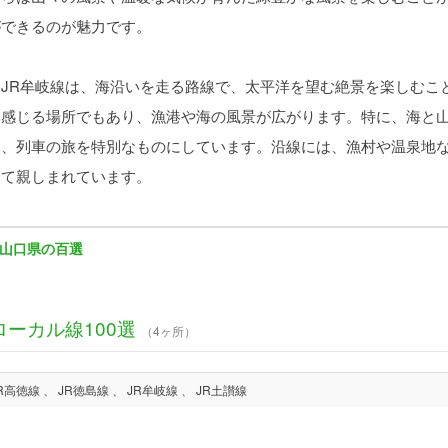
ができるのが魅力です。
JR牟岐線は、海沿いを走る路線で、太平洋を望む絶景を楽しむこ
を感じる場所でもあり、漁港や海の風景が広がります。特に、海と
し、列車の旅を特別なものにしています。沿線には、漁村や温泉地
して親しまれています。
山口県の百選
ローカル線100選
（4ヶ所）
JR高徳線 、 JR徳島線 、 JR牟岐線 、 JR土讃線