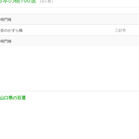
（3ヶ所）
大鳴門橋
祖谷のかずら橋
三好市
大鳴門橋
山口県の百選