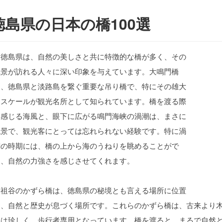
徳島県の日本の橋100選
徳島県は、自然の美しさと共に特徴的な橋が多く、その
風景が訪れる人々に深い印象を与えています。大鳴門橋
は、徳島県と淡路島を繋ぐ重要な吊り橋で、特にその雄大
なスケールが観光名所として知られています。橋を渡る際
に感じる海風と、眼下に広がる鳴門海峡の渦潮は、まさに
絶景で、観光客にとっては忘れられない経験です。特に渦
潮の時期には、橋の上から海のうねりを眺めることがで
き、自然の力強さを感じさせてくれます。
祖谷のかずら橋は、徳島県の秘境とも言える場所に位置
し、自然と歴史が息づく場所です。これらのかずら橋は、古来より
ては珍しく、歩行者専用となっています。橋を渡ると、まるで自然