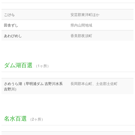
こけら
安芸郡東洋町ほか
田舎ずし
県内山間地域
あわびめし
香美郡夜須町
ダム湖百選
（1ヶ所）
さめうら湖（早明浦ダム 吉野川水系
長岡郡本山町、土佐郡土佐町
吉野川）
名水百選
（2ヶ所）