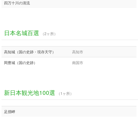
四万十川の清流
日本名城百選
（2ヶ所）
高知城（国の史跡・現存天守）
高知市
岡豊城（国の史跡）
南国市
新日本観光地100選
（1ヶ所）
足摺岬