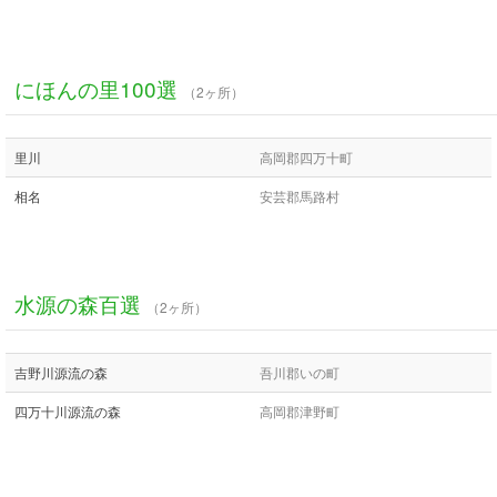
にほんの里100選
（2ヶ所）
里川
高岡郡四万十町
相名
安芸郡馬路村
水源の森百選
（2ヶ所）
吉野川源流の森
吾川郡いの町
四万十川源流の森
高岡郡津野町