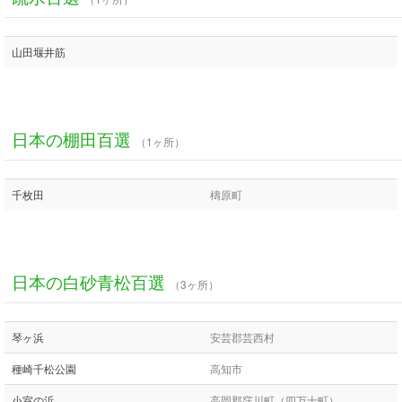
山田堰井筋
日本の棚田百選
（1ヶ所）
千枚田
檮原町
日本の白砂青松百選
（3ヶ所）
琴ヶ浜
安芸郡芸西村
種崎千松公園
高知市
小室の浜
高岡郡窪川町（四万十町）