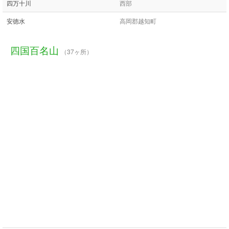
四万十川
西部
安徳水
高岡郡越知町
四国百名山
（37ヶ所）