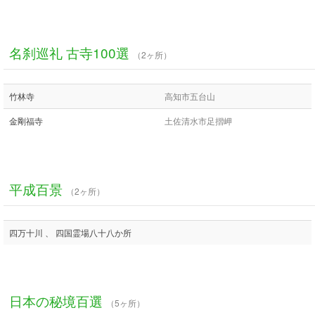
名刹巡礼 古寺100選
（2ヶ所）
竹林寺
高知市五台山
金剛福寺
土佐清水市足摺岬
平成百景
（2ヶ所）
四万十川 、 四国霊場八十八か所
日本の秘境百選
（5ヶ所）