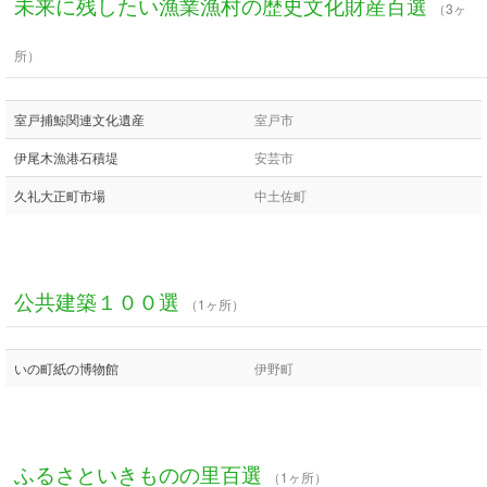
未来に残したい漁業漁村の歴史文化財産百選
（3ヶ
所）
室戸捕鯨関連文化遺産
室戸市
伊尾木漁港石積堤
安芸市
久礼大正町市場
中土佐町
公共建築１００選
（1ヶ所）
いの町紙の博物館
伊野町
ふるさといきものの里百選
（1ヶ所）