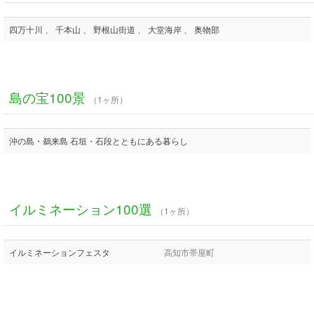
四万十川 、 千本山 、 野根山街道 、 大堂海岸 、 奥物部
島の宝100景
（1ヶ所）
沖の島・鵜来島 石垣・石段とともにある暮らし
イルミネーション100選
（1ヶ所）
イルミネーションフェスタ
高知市帯屋町