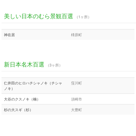
美しい日本のむら景観百選
（1ヶ所）
神在居
梼原町
新日本名木百選
（3ヶ所）
仁井田のヒロハチシャノキ（チシャ
窪川町
ノキ）
大谷のクスノキ（楠）
須崎市
杉の大スギ（杉）
大豊町