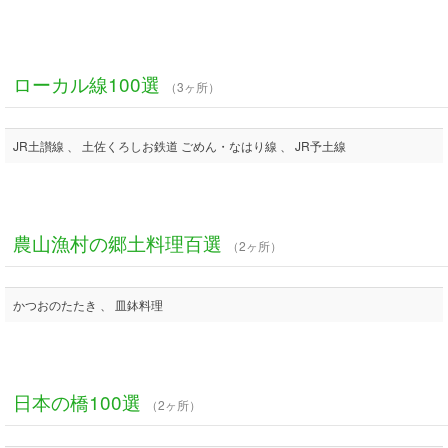
ローカル線100選
（3ヶ所）
JR土讃線 、 土佐くろしお鉄道 ごめん・なはり線 、 JR予土線
農山漁村の郷土料理百選
（2ヶ所）
かつおのたたき 、 皿鉢料理
日本の橋100選
（2ヶ所）