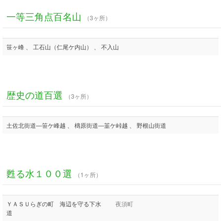
一等三角点百名山
（3ヶ所）
笹ヶ峰 、 工石山（仁尾ケ内山） 、 不入山
歴史の道百選
（3ヶ所）
土佐北街道―笹ケ峰越 、 檮原街道―韮ケ峠越 、 野根山街道
甦る水１００選
（1ヶ所）
ＹＡＳＵらぎの町 海辺を守る下水
夜須町
道