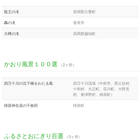
龍王の滝
長岡郡大豊町
轟の滝
香美市
大樽の滝
高岡郡越知町
かおり風景１００選
（2ヶ所）
四万十川の沈下橋をわたる風
四万十川流域（中村市、西土佐村、
十和村、大正町、窪川町、大野見
村、東津野村、梼原町）
梼原神在居の千枚田
梼原町
ふるさとおにぎり百選
（3ヶ所）