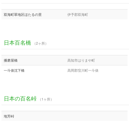
双海町翠地区ほたるの里
伊予郡双海町
日本百名橋
（2ヶ所）
播磨屋橋
高知市はりまや町
一斗俵沈下橋
高岡郡窪川町一斗俵
日本の百名峠
（1ヶ所）
地芳峠