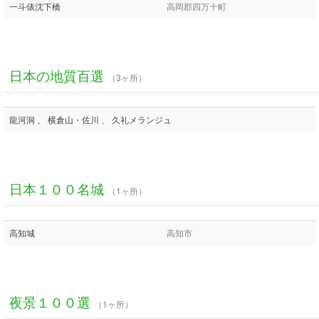
一斗俵沈下橋
高岡郡四万十町
日本の地質百選
（3ヶ所）
龍河洞 、 横倉山・佐川 、 久礼メランジュ
日本１００名城
（1ヶ所）
高知城
高知市
夜景１００選
（1ヶ所）