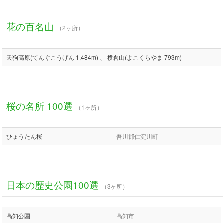
花の百名山
（2ヶ所）
天狗高原(てんぐこうげん 1,484m) 、 横倉山(よこくらやま 793m)
桜の名所 100選
（1ヶ所）
ひょうたん桜
吾川郡仁淀川町
日本の歴史公園100選
（3ヶ所）
高知公園
高知市