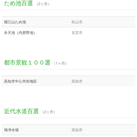
ため池百選
（2ヶ所）
堀江山ため池
松山市
弁天池（内原野池）
安芸市
都市景観１００選
（1ヶ所）
高知市中心市街地区
高知市
近代水道百選
（2ヶ所）
旭浄水場
高知市