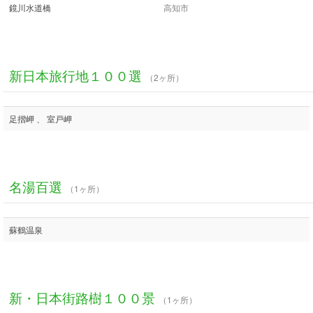
鏡川水道橋
高知市
新日本旅行地１００選
（2ヶ所）
足摺岬 、 室戸岬
名湯百選
（1ヶ所）
蘇鶴温泉
新・日本街路樹１００景
（1ヶ所）