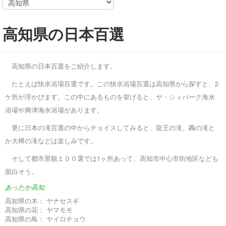
高知県の日本百選
高知県の日本百選をご紹介します。
たとえば快水浴場百選です。この快水浴場百選は高知県から探すと、2
ケ所が浮かびます。この中にあるものを挙げると、ヤ・シィパーク海水
浴場や興津海水浴場があります。
更に日本の滝百選の中からチョイスしてみると、龍王の滝、轟の滝と
か大樽の滝などは楽しみです。
そして都市景観１００選では1ヶ所あって、高知市中心市街地区なども
面白そう。
あったか高知
高知県の木：
ヤナセスギ
高知県の花：
ヤマモモ
高知県の鳥：
ヤイロチョウ