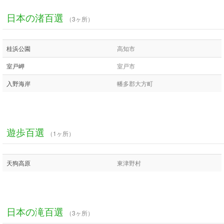
日本の渚百選
（3ヶ所）
桂浜公園
高知市
室戸岬
室戸市
入野海岸
幡多郡大方町
遊歩百選
（1ヶ所）
天狗高原
東津野村
日本の滝百選
（3ヶ所）