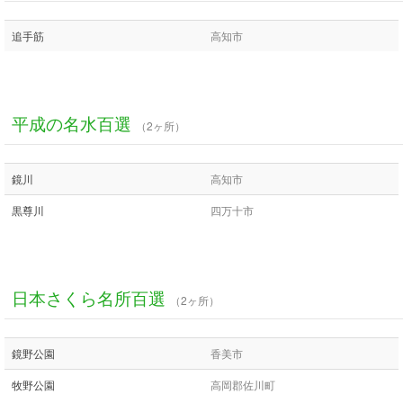
追手筋
高知市
平成の名水百選
（2ヶ所）
鏡川
高知市
黒尊川
四万十市
日本さくら名所百選
（2ヶ所）
鏡野公園
香美市
牧野公園
高岡郡佐川町