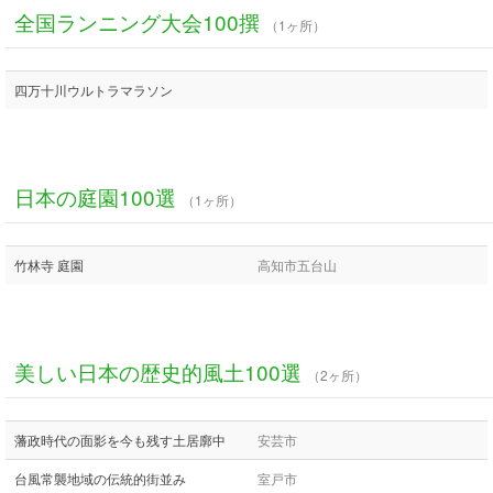
全国ランニング大会100撰
（1ヶ所）
四万十川ウルトラマラソン
日本の庭園100選
（1ヶ所）
竹林寺 庭園
高知市五台山
美しい日本の歴史的風土100選
（2ヶ所）
藩政時代の面影を今も残す土居廓中
安芸市
台風常襲地域の伝統的街並み
室戸市