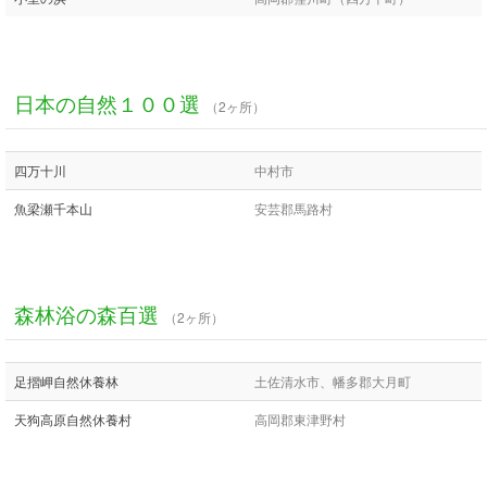
日本の自然１００選
（2ヶ所）
四万十川
中村市
魚梁瀬千本山
安芸郡馬路村
森林浴の森百選
（2ヶ所）
足摺岬自然休養林
土佐清水市、幡多郡大月町
天狗高原自然休養村
高岡郡東津野村