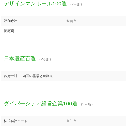
デザインマンホール100選
（2ヶ所）
野良時計
安芸市
長尾鶏
日本遺産百選
（2ヶ所）
四万十川 、 四国の霊場と遍路道
ダイバーシティ経営企業100選
（3ヶ所）
株式会社ハート
高知市