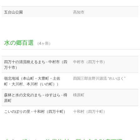
五台山公園
高知市
水の郷百選
（4ヶ所）
四万十の清流映えるまち - 中村市（四
中村市（四万十市）
万十市）
嶺北地域（本山町・大豊町・土佐
四国三郎吉野川源流 “れいほく”
町・大川村、本川村（いの町））
森林と水の文化のまち－ゆすはら - 梼
梼原町
原町
こいのぼりの里 - 十和村（四万十町）
十和村（四万十町）