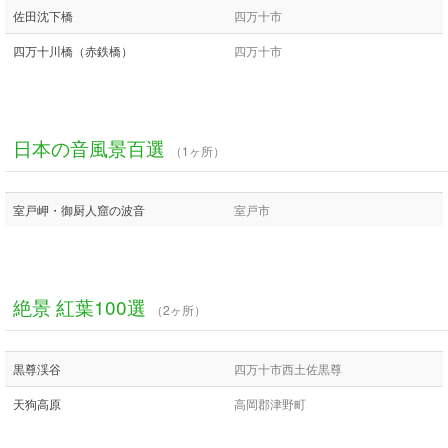
佐田沈下橋
四万十市
四万十川橋（赤鉄橋）
四万十市
日本の音風景百選
（1ヶ所）
室戸岬・御厨人窟の波音
室戸市
絶景 紅葉100選
（2ヶ所）
黒尊渓谷
四万十市西土佐黒尊
天狗高原
高岡郡津野町