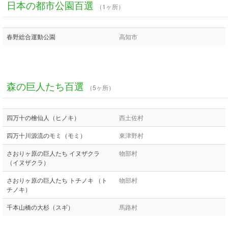
日本の都市公園百選
（1ヶ所）
春野総合運動公園
高知市
森の巨人たち百選
（5ヶ所）
四万十の檜仙人（ヒノキ）
西土佐村
四万十川源流のモミ（モミ）
東津野村
さおりヶ原の巨人たち イヌザクラ
物部村
（イヌザクラ）
さおりヶ原の巨人たち トチノキ （ト
物部村
チノキ）
千本山橋の大杉（スギ）
馬路村