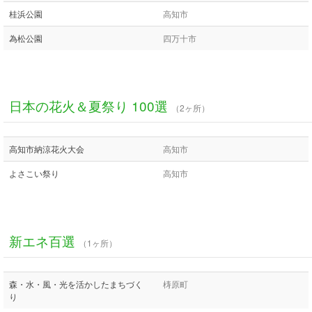
桂浜公園
高知市
為松公園
四万十市
日本の花火＆夏祭り 100選
（2ヶ所）
高知市納涼花火大会
高知市
よさこい祭り
高知市
新エネ百選
（1ヶ所）
森・水・風・光を活かしたまちづく
梼原町
り