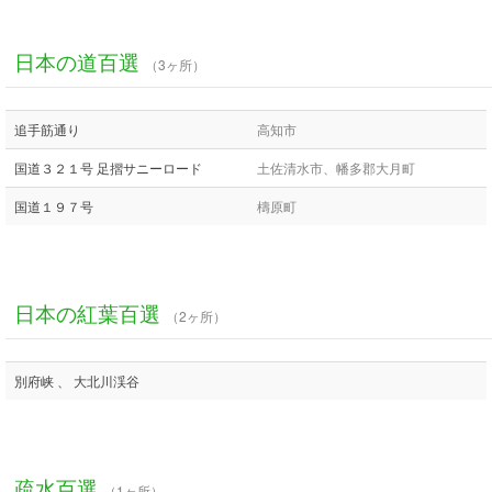
日本の道百選
（3ヶ所）
追手筋通り
高知市
国道３２１号 足摺サニーロード
土佐清水市、幡多郡大月町
国道１９７号
檮原町
日本の紅葉百選
（2ヶ所）
別府峡 、 大北川渓谷
疏水百選
（1ヶ所）