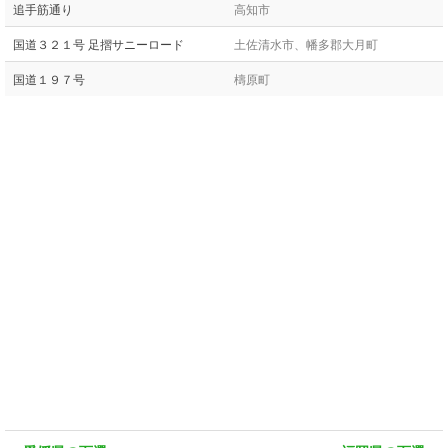
追手筋通り
高知市
国道３２１号 足摺サニーロード
土佐清水市、幡多郡大月町
国道１９７号
檮原町