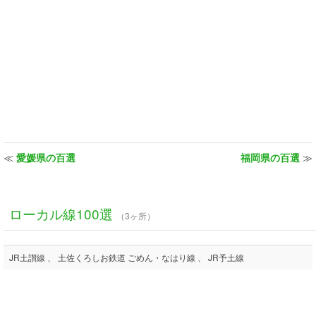
≪
愛媛県の百選
福岡県の百選
≫
ローカル線100選
（3ヶ所）
JR土讃線 、 土佐くろしお鉄道 ごめん・なはり線 、 JR予土線