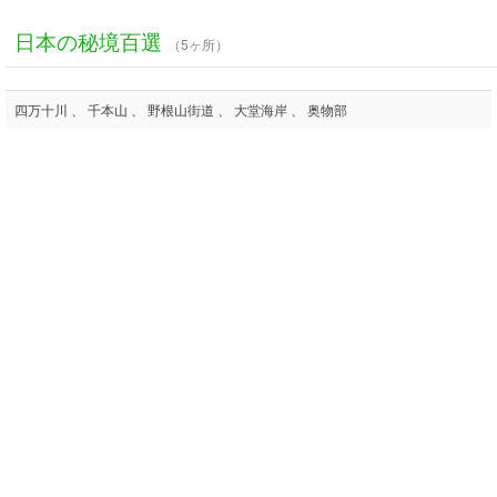
日本の秘境百選
（5ヶ所）
四万十川 、 千本山 、 野根山街道 、 大堂海岸 、 奥物部