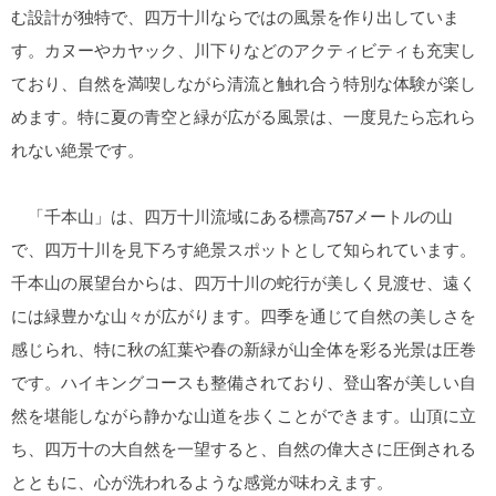
む設計が独特で、四万十川ならではの風景を作り出していま
す。カヌーやカヤック、川下りなどのアクティビティも充実し
ており、自然を満喫しながら清流と触れ合う特別な体験が楽し
めます。特に夏の青空と緑が広がる風景は、一度見たら忘れら
れない絶景です。
「千本山」は、四万十川流域にある標高757メートルの山
で、四万十川を見下ろす絶景スポットとして知られています。
千本山の展望台からは、四万十川の蛇行が美しく見渡せ、遠く
には緑豊かな山々が広がります。四季を通じて自然の美しさを
感じられ、特に秋の紅葉や春の新緑が山全体を彩る光景は圧巻
です。ハイキングコースも整備されており、登山客が美しい自
然を堪能しながら静かな山道を歩くことができます。山頂に立
ち、四万十の大自然を一望すると、自然の偉大さに圧倒される
とともに、心が洗われるような感覚が味わえます。