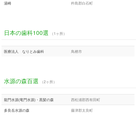
湯崎
杵島郡白石町
日本の歯科100選
（1ヶ所）
医療法人 なりとみ歯科
鳥栖市
水源の森百選
（2ヶ所）
龍門水源(竜門水源)・黒髪の森
西松浦郡西有田町
多良岳水源の森
藤津郡太良町