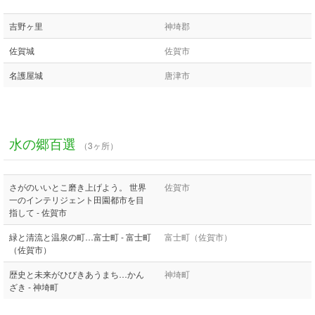
吉野ヶ里
神埼郡
佐賀城
佐賀市
名護屋城
唐津市
水の郷百選
（3ヶ所）
さがのいいとこ磨き上げよう。 世界
佐賀市
一のインテリジェント田園都市を目
指して - 佐賀市
緑と清流と温泉の町…富士町 - 富士町
富士町（佐賀市）
（佐賀市）
歴史と未来がひびきあうまち…かん
神埼町
ざき - 神埼町