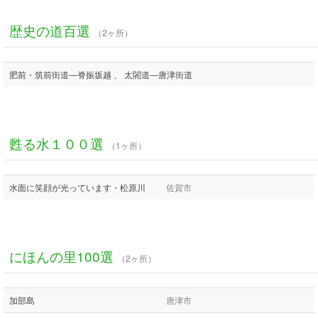
歴史の道百選
（2ヶ所）
肥前・筑前街道―脊振坂越 、 太閤道―唐津街道
甦る水１００選
（1ヶ所）
水面に笑顔が光っています・松原川
佐賀市
にほんの里100選
（2ヶ所）
加部島
唐津市