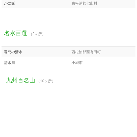
かに飯
東松浦郡七山村
名水百選
（2ヶ所）
竜門の清水
西松浦郡西有田町
清水川
小城市
九州百名山
（10ヶ所）