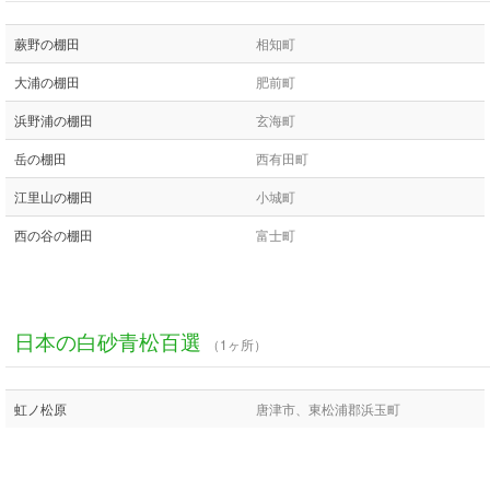
蕨野の棚田
相知町
大浦の棚田
肥前町
浜野浦の棚田
玄海町
岳の棚田
西有田町
江里山の棚田
小城町
西の谷の棚田
富士町
日本の白砂青松百選
（1ヶ所）
虹ノ松原
唐津市、東松浦郡浜玉町