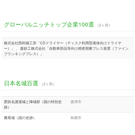
グローバルニッチトップ企業100選
（2ヶ所）
株式会社西村鐵工所「CDドライヤー（ディスク利用型液体向けドライヤ
ー）」 、 森鉄工株式会社「自動車部品等向け精密剪断プレス装置（ファイン
ブランキングプレス）」
日本名城百選
（2ヶ所）
肥前名護屋城と陣城群（国の特別史
唐津市
跡）
勝尾城（国の史跡）
鳥栖市