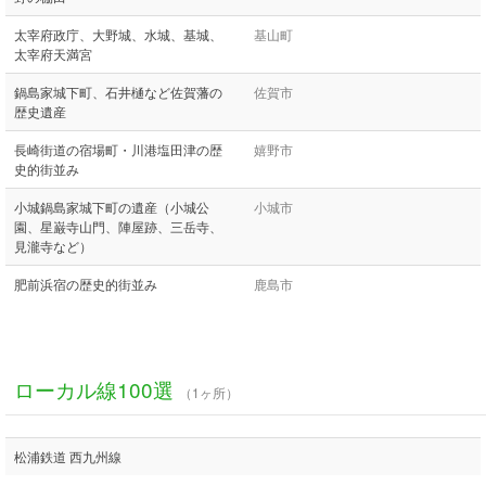
太宰府政庁、大野城、水城、基城、
基山町
太宰府天満宮
鍋島家城下町、石井樋など佐賀藩の
佐賀市
歴史遺産
長崎街道の宿場町・川港塩田津の歴
嬉野市
史的街並み
小城鍋島家城下町の遺産（小城公
小城市
園、星巌寺山門、陣屋跡、三岳寺、
見瀧寺など）
肥前浜宿の歴史的街並み
鹿島市
ローカル線100選
（1ヶ所）
松浦鉄道 西九州線