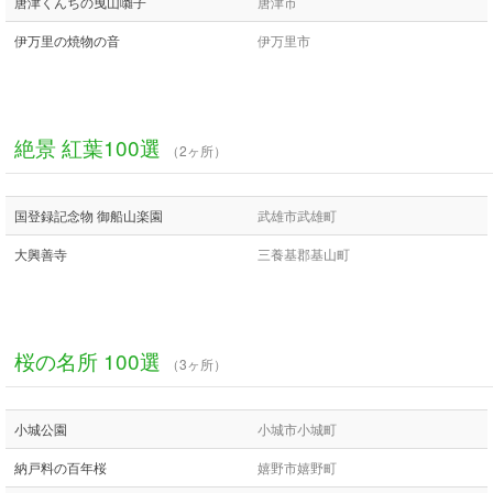
唐津くんちの曳山囃子
唐津市
伊万里の焼物の音
伊万里市
絶景 紅葉100選
（2ヶ所）
国登録記念物 御船山楽園
武雄市武雄町
大興善寺
三養基郡基山町
桜の名所 100選
（3ヶ所）
小城公園
小城市小城町
納戸料の百年桜
嬉野市嬉野町