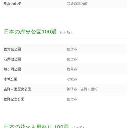
馬場の山桜
武雄市武内町
日本の歴史公園100選
（6ヶ所）
佐賀城公園
佐賀市
石井樋公園
佐賀市
旭ヶ岡公園
鹿島市
小城公園
小城市
吉野ヶ里歴史公園
神埼市、吉野ヶ里町
佐野記念公園
佐賀市
日本の花火＆夏祭り 100選
（1ヶ所）