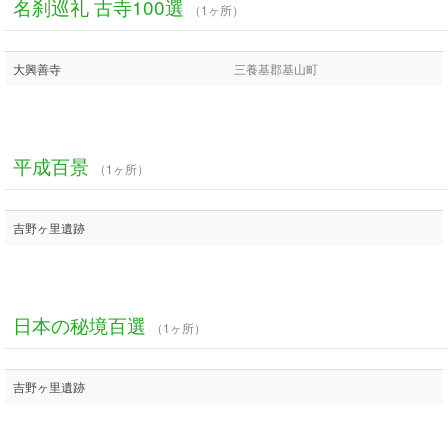
名刹巡礼 古寺100選
（1ヶ所）
大興善寺
三養基郡基山町
平成百景
（1ヶ所）
吉野ヶ里遺跡
日本の秘境百選
（1ヶ所）
吉野ヶ里遺跡