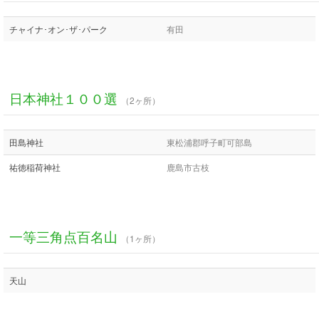
チャイナ･オン･ザ･パーク
有田
日本神社１００選
（2ヶ所）
田島神社
東松浦郡呼子町可部島
祐徳稲荷神社
鹿島市古枝
一等三角点百名山
（1ヶ所）
天山