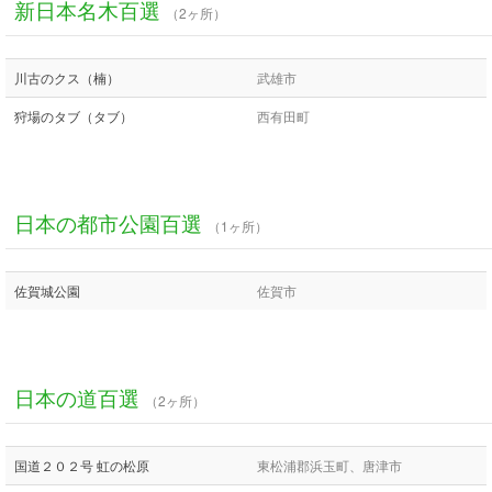
新日本名木百選
（2ヶ所）
川古のクス（楠）
武雄市
狩場のタブ（タブ）
西有田町
日本の都市公園百選
（1ヶ所）
佐賀城公園
佐賀市
日本の道百選
（2ヶ所）
国道２０２号 虹の松原
東松浦郡浜玉町、唐津市