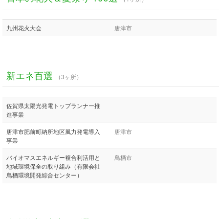
九州花火大会
唐津市
新エネ百選
（3ヶ所）
佐賀県太陽光発電トップランナー推
進事業
唐津市肥前町納所地区風力発電導入
唐津市
事業
バイオマスエネルギー複合利活用と
鳥栖市
地域環境保全の取り組み（有限会社
鳥栖環境開発綜合センター）