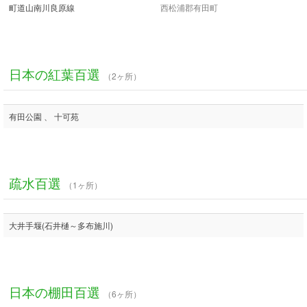
町道山南川良原線
西松浦郡有田町
日本の紅葉百選
（2ヶ所）
有田公園 、 十可苑
疏水百選
（1ヶ所）
大井手堰(石井樋～多布施川)
日本の棚田百選
（6ヶ所）