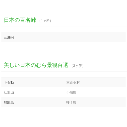
日本の百名峠
（1ヶ所）
三瀬峠
美しい日本のむら景観百選
（3ヶ所）
下石動
東背振村
江里山
小城町
加部島
呼子町