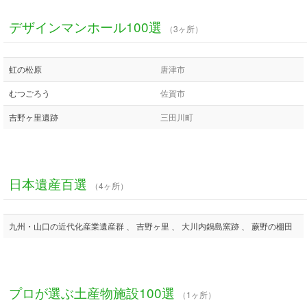
デザインマンホール100選
（3ヶ所）
虹の松原
唐津市
むつごろう
佐賀市
吉野ヶ里遺跡
三田川町
日本遺産百選
（4ヶ所）
九州・山口の近代化産業遺産群 、 吉野ヶ里 、 大川内鍋島窯跡 、 蕨野の棚田
プロが選ぶ土産物施設100選
（1ヶ所）