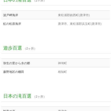
（2ヶ所）
波戸岬海岸
東松浦郡鎮西町(唐津市)
虹の松原海岸
唐津市、東松浦郡浜玉町(唐津市)
遊歩百選
（2ヶ所）
弥生の里から水の郷
神埼町
蕨野地区の棚田
相知町
日本の滝百選
（2ヶ所）
観音の滝
唐津市