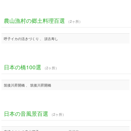
農山漁村の郷土料理百選
（2ヶ所）
呼子イカの活きづくり 、 須古寿し
日本の橋100選
（2ヶ所）
筑後川昇開橋 、 筑後川昇開橋
日本の音風景百選
（2ヶ所）