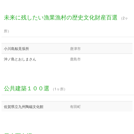
未来に残したい漁業漁村の歴史文化財産百選
（2ヶ
所）
小川島鯨見張所
唐津市
沖ノ島とおしまさん
鹿島市
公共建築１００選
（1ヶ所）
佐賀県立九州陶磁文化館
有田町