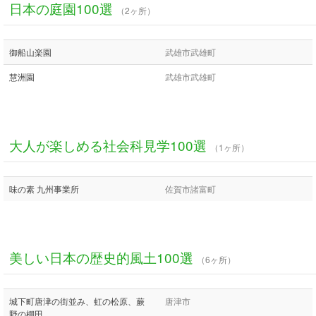
日本の庭園100選
（2ヶ所）
御船山楽園
武雄市武雄町
慧洲園
武雄市武雄町
大人が楽しめる社会科見学100選
（1ヶ所）
味の素 九州事業所
佐賀市諸富町
美しい日本の歴史的風土100選
（6ヶ所）
城下町唐津の街並み、虹の松原、蕨
唐津市
野の棚田