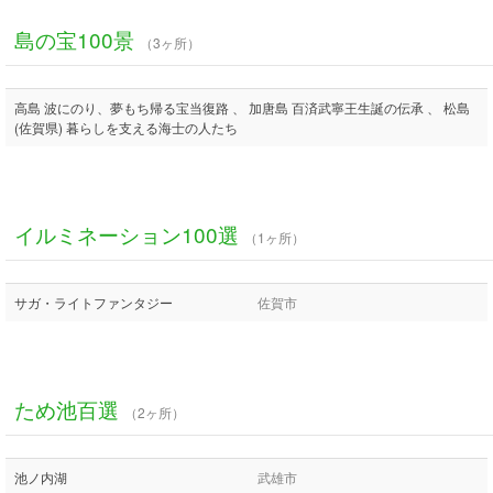
島の宝100景
（3ヶ所）
高島 波にのり、夢もち帰る宝当復路 、 加唐島 百済武寧王生誕の伝承 、 松島
(佐賀県) 暮らしを支える海士の人たち
イルミネーション100選
（1ヶ所）
サガ・ライトファンタジー
佐賀市
ため池百選
（2ヶ所）
池ノ内湖
武雄市