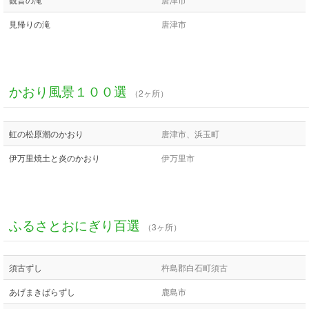
見帰りの滝
唐津市
かおり風景１００選
（2ヶ所）
虹の松原潮のかおり
唐津市、浜玉町
伊万里焼土と炎のかおり
伊万里市
ふるさとおにぎり百選
（3ヶ所）
須古ずし
杵島郡白石町須古
あげまきばらずし
鹿島市