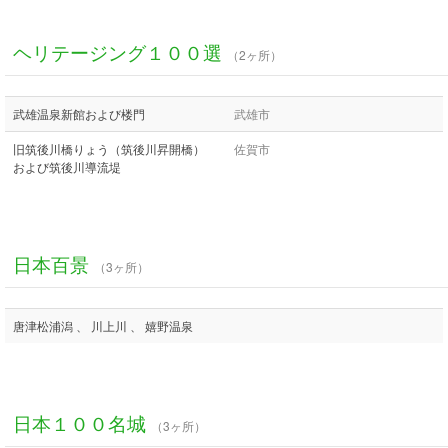
ヘリテージング１００選
（2ヶ所）
武雄温泉新館および楼門
武雄市
旧筑後川橋りょう（筑後川昇開橋）
佐賀市
および筑後川導流堤
日本百景
（3ヶ所）
唐津松浦潟 、 川上川 、 嬉野温泉
日本１００名城
（3ヶ所）