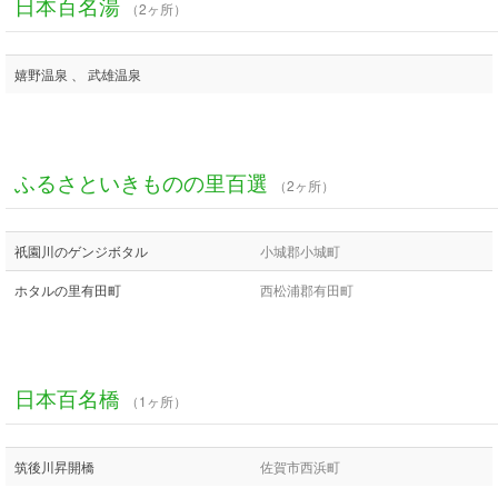
日本百名湯
（2ヶ所）
嬉野温泉 、 武雄温泉
ふるさといきものの里百選
（2ヶ所）
祇園川のゲンジボタル
小城郡小城町
ホタルの里有田町
西松浦郡有田町
日本百名橋
（1ヶ所）
筑後川昇開橋
佐賀市西浜町