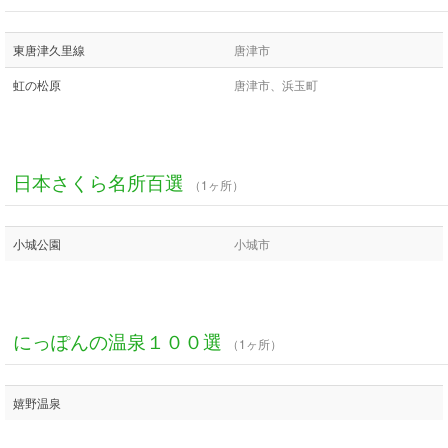
東唐津久里線
唐津市
虹の松原
唐津市、浜玉町
日本さくら名所百選
（1ヶ所）
小城公園
小城市
にっぽんの温泉１００選
（1ヶ所）
嬉野温泉