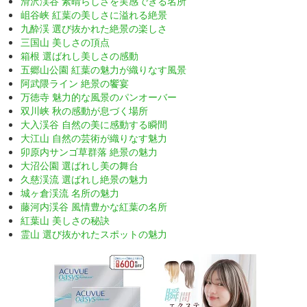
滑沢渓谷 素晴らしさを実感できる名所
岨谷峡 紅葉の美しさに溢れる絶景
九酔渓 選び抜かれた絶景の楽しさ
三国山 美しさの頂点
箱根 選ばれし美しさの感動
五郷山公園 紅葉の魅力が織りなす風景
阿武隈ライン 絶景の饗宴
万徳寺 魅力的な風景のパンオーバー
双川峡 秋の感動が息づく場所
大入渓谷 自然の美に感動する瞬間
大江山 自然の芸術が織りなす魅力
卯原内サンゴ草群落 絶景の魅力
大沼公園 選ばれし美の舞台
久慈渓流 選ばれし絶景の魅力
城ヶ倉渓流 名所の魅力
藤河内渓谷 風情豊かな紅葉の名所
紅葉山 美しさの秘訣
霊山 選び抜かれたスポットの魅力