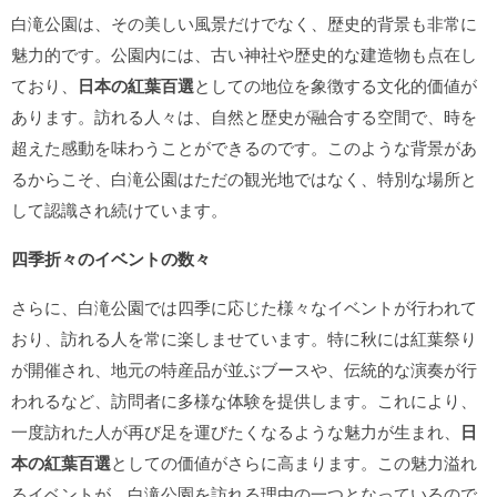
白滝公園は、その美しい風景だけでなく、歴史的背景も非常に
魅力的です。公園内には、古い神社や歴史的な建造物も点在し
ており、
日本の紅葉百選
としての地位を象徴する文化的価値が
あります。訪れる人々は、自然と歴史が融合する空間で、時を
超えた感動を味わうことができるのです。このような背景があ
るからこそ、白滝公園はただの観光地ではなく、特別な場所と
して認識され続けています。
四季折々のイベントの数々
さらに、白滝公園では四季に応じた様々なイベントが行われて
おり、訪れる人を常に楽しませています。特に秋には紅葉祭り
が開催され、地元の特産品が並ぶブースや、伝統的な演奏が行
われるなど、訪問者に多様な体験を提供します。これにより、
一度訪れた人が再び足を運びたくなるような魅力が生まれ、
日
本の紅葉百選
としての価値がさらに高まります。この魅力溢れ
るイベントが、白滝公園を訪れる理由の一つとなっているので