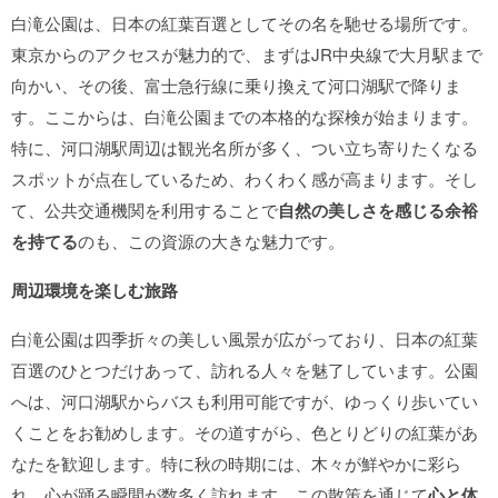
白滝公園は、日本の紅葉百選としてその名を馳せる場所です。
東京からのアクセスが魅力的で、まずはJR中央線で大月駅まで
向かい、その後、富士急行線に乗り換えて河口湖駅で降りま
す。ここからは、白滝公園までの本格的な探検が始まります。
特に、河口湖駅周辺は観光名所が多く、つい立ち寄りたくなる
スポットが点在しているため、わくわく感が高まります。そし
て、公共交通機関を利用することで
自然の美しさを感じる余裕
を持てる
のも、この資源の大きな魅力です。
周辺環境を楽しむ旅路
白滝公園は四季折々の美しい風景が広がっており、日本の紅葉
百選のひとつだけあって、訪れる人々を魅了しています。公園
へは、河口湖駅からバスも利用可能ですが、ゆっくり歩いてい
くことをお勧めします。その道すがら、色とりどりの紅葉があ
なたを歓迎します。特に秋の時期には、木々が鮮やかに彩ら
れ、心が踊る瞬間が数多く訪れます。この散策を通じて
心と体