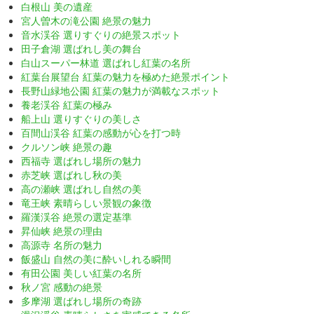
白根山 美の遺産
宮人曽木の滝公園 絶景の魅力
音水渓谷 選りすぐりの絶景スポット
田子倉湖 選ばれし美の舞台
白山スーパー林道 選ばれし紅葉の名所
紅葉台展望台 紅葉の魅力を極めた絶景ポイント
長野山緑地公園 紅葉の魅力が満載なスポット
養老渓谷 紅葉の極み
船上山 選りすぐりの美しさ
百間山渓谷 紅葉の感動が心を打つ時
クルソン峡 絶景の趣
西福寺 選ばれし場所の魅力
赤芝峡 選ばれし秋の美
高の瀬峡 選ばれし自然の美
竜王峡 素晴らしい景観の象徴
羅漢渓谷 絶景の選定基準
昇仙峡 絶景の理由
高源寺 名所の魅力
飯盛山 自然の美に酔いしれる瞬間
有田公園 美しい紅葉の名所
秋ノ宮 感動の絶景
多摩湖 選ばれし場所の奇跡