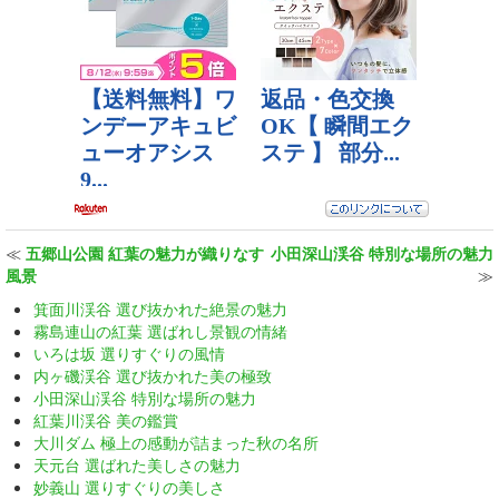
≪
五郷山公園 紅葉の魅力が織りなす
小田深山渓谷 特別な場所の魅力
風景
≫
箕面川渓谷 選び抜かれた絶景の魅力
霧島連山の紅葉 選ばれし景観の情緒
いろは坂 選りすぐりの風情
内ヶ磯渓谷 選び抜かれた美の極致
小田深山渓谷 特別な場所の魅力
紅葉川渓谷 美の鑑賞
大川ダム 極上の感動が詰まった秋の名所
天元台 選ばれた美しさの魅力
妙義山 選りすぐりの美しさ