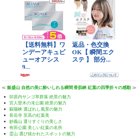
≪
飯盛山 自然の美に酔いしれる瞬間
香肌峡 紅葉の四季折々の感動
≫
卯原内サンゴ草群落 絶景の魅力
宮人曽木の滝公園 絶景の魅力
蘇陽峡 選ばれし風景の魅力
長岳寺 至高の紅葉美
妙義山 選りすぐりの美しさ
有田公園 美しい紅葉の名所
霊山 選び抜かれたスポットの魅力