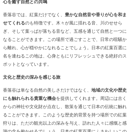
心を癒す自然との共鳴
香落谷では、紅葉だけでなく、
豊かな自然音や香りが心を和ま
せてくれる
のも特徴です。木々が風に揺れる音、川のせせら
ぎ、そして葉っぱが落ちる音など、五感を通じて自然と一つに
なることができます。この場所で過ごすことで、日常の喧騒か
ら離れ、心が穏やかになれることでしょう。日本の紅葉百選に
名を連ねるこの地は、心身ともにリフレッシュできる絶好のス
ポットとなっています。
文化と歴史の深みを感じる旅
香落谷は単なる自然の美しさだけではなく、
地域の文化や歴史
にも触れられる貴重な機会
を提供してくれます。周辺には古く
からの神社や文化財が点在し、散策を通じて日本の伝統に触れ
ることができます。このような歴史的背景を持つ場所での紅葉
狩りは、ただの観光以上の深みを与え、訪れた人々に感慨と感
謝の念を抱かせるでしょう。日本の紅葉百選にふさわしいこの