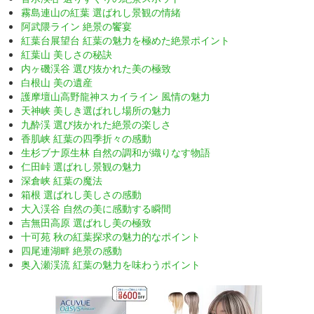
霧島連山の紅葉 選ばれし景観の情緒
阿武隈ライン 絶景の饗宴
紅葉台展望台 紅葉の魅力を極めた絶景ポイント
紅葉山 美しさの秘訣
内ヶ磯渓谷 選び抜かれた美の極致
白根山 美の遺産
護摩壇山高野龍神スカイライン 風情の魅力
天神峡 美しき選ばれし場所の魅力
九酔渓 選び抜かれた絶景の楽しさ
香肌峡 紅葉の四季折々の感動
生杉ブナ原生林 自然の調和が織りなす物語
仁田峠 選ばれし景観の魅力
深倉峡 紅葉の魔法
箱根 選ばれし美しさの感動
大入渓谷 自然の美に感動する瞬間
吉無田高原 選ばれし美の極致
十可苑 秋の紅葉探求の魅力的なポイント
四尾連湖畔 絶景の感動
奥入瀬渓流 紅葉の魅力を味わうポイント