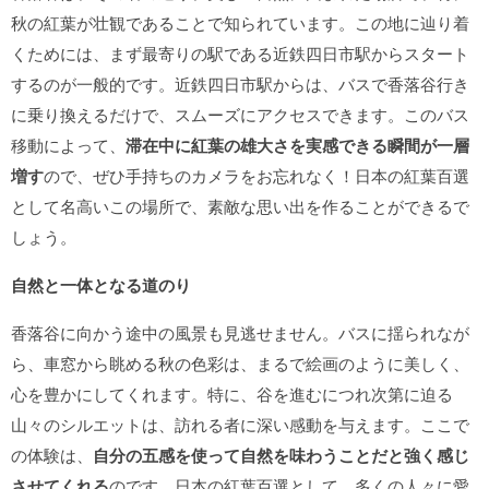
秋の紅葉が壮観であることで知られています。この地に辿り着
くためには、まず最寄りの駅である近鉄四日市駅からスタート
するのが一般的です。近鉄四日市駅からは、バスで香落谷行き
に乗り換えるだけで、スムーズにアクセスできます。このバス
移動によって、
滞在中に紅葉の雄大さを実感できる瞬間が一層
増す
ので、ぜひ手持ちのカメラをお忘れなく！日本の紅葉百選
として名高いこの場所で、素敵な思い出を作ることができるで
しょう。
自然と一体となる道のり
香落谷に向かう途中の風景も見逃せません。バスに揺られなが
ら、車窓から眺める秋の色彩は、まるで絵画のように美しく、
心を豊かにしてくれます。特に、谷を進むにつれ次第に迫る
山々のシルエットは、訪れる者に深い感動を与えます。ここで
の体験は、
自分の五感を使って自然を味わうことだと強く感じ
させてくれる
のです。日本の紅葉百選として、多くの人々に愛