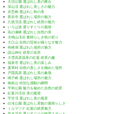
大沼公園 選ばれし美の舞台
深山渓 選ばれし美しさの魅力
赤芝峡 選ばれし秋の美
那谷寺 選ばれし場所の魅力
久慈渓流 選ばれし絶景の魅力
いろは坂 選りすぐりの風情
高の瀬峡 選ばれし自然の美
犬鳴山渓谷 素晴らしき秋の彩り
大江山 自然の芸術が織りなす魅力
有峰湖 選ばれた場所の魅力
談山神社 絶景の名所
大雪高原温泉の紅葉 絶景の趣
福泉寺 選ばれし美の楽しみ
麦草峠 自然の美しさを極めた場所
戸隠高原 選ばれし美の象徴
鳴子峡 選ばれし場所の魅力
御前山 特別な感動の瞬間
平和公園 魅力を秘めた自然の絶景
紅葉川渓谷 美の鑑賞
宇甘渓 選ばれし美の風景
白滝公園 選ばれし景観の素晴らしさ
ミルマツナ 紅葉の絶景魅力
音水渓谷 選りすぐりの絶景スポット