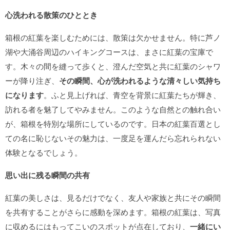
心洗われる散策のひととき
箱根の紅葉を楽しむためには、散策は欠かせません。特に芦ノ
湖や大涌谷周辺のハイキングコースは、まさに紅葉の宝庫で
す。木々の間を縫って歩くと、澄んだ空気と共に紅葉のシャワ
ーが降り注ぎ、
その瞬間、心が洗われるような清々しい気持ち
になります
。ふと見上げれば、青空を背景に紅葉たちが輝き、
訪れる者を魅了してやみません。このような自然との触れ合い
が、箱根を特別な場所にしているのです。日本の紅葉百選とし
ての名に恥じないその魅力は、一度足を運んだら忘れられない
体験となるでしょう。
思い出に残る瞬間の共有
紅葉の美しさは、見るだけでなく、友人や家族と共にその瞬間
を共有することがさらに感動を深めます。箱根の紅葉は、写真
に収めるにはもってこいのスポットが点在しており、
一緒にい