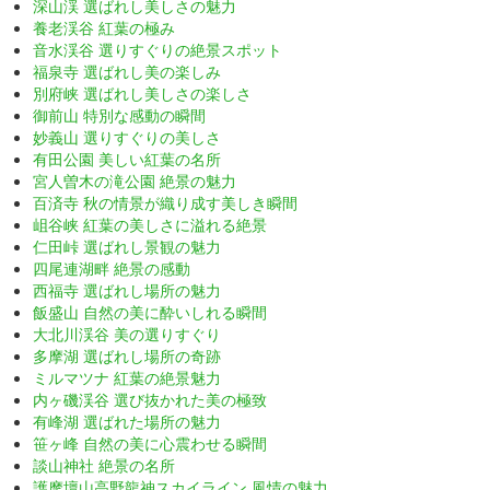
深山渓 選ばれし美しさの魅力
養老渓谷 紅葉の極み
音水渓谷 選りすぐりの絶景スポット
福泉寺 選ばれし美の楽しみ
別府峡 選ばれし美しさの楽しさ
御前山 特別な感動の瞬間
妙義山 選りすぐりの美しさ
有田公園 美しい紅葉の名所
宮人曽木の滝公園 絶景の魅力
百済寺 秋の情景が織り成す美しき瞬間
岨谷峡 紅葉の美しさに溢れる絶景
仁田峠 選ばれし景観の魅力
四尾連湖畔 絶景の感動
西福寺 選ばれし場所の魅力
飯盛山 自然の美に酔いしれる瞬間
大北川渓谷 美の選りすぐり
多摩湖 選ばれし場所の奇跡
ミルマツナ 紅葉の絶景魅力
内ヶ磯渓谷 選び抜かれた美の極致
有峰湖 選ばれた場所の魅力
笹ヶ峰 自然の美に心震わせる瞬間
談山神社 絶景の名所
護摩壇山高野龍神スカイライン 風情の魅力