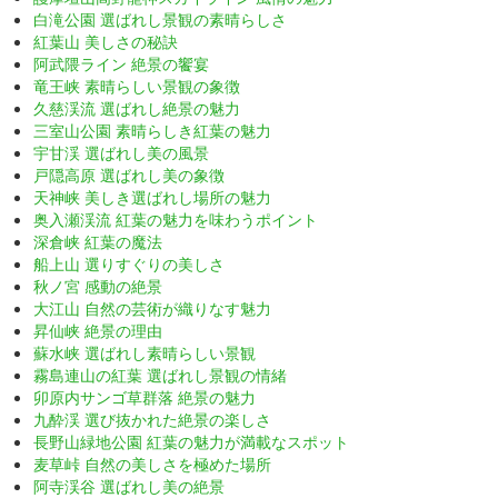
白滝公園 選ばれし景観の素晴らしさ
紅葉山 美しさの秘訣
阿武隈ライン 絶景の饗宴
竜王峡 素晴らしい景観の象徴
久慈渓流 選ばれし絶景の魅力
三室山公園 素晴らしき紅葉の魅力
宇甘渓 選ばれし美の風景
戸隠高原 選ばれし美の象徴
天神峡 美しき選ばれし場所の魅力
奥入瀬渓流 紅葉の魅力を味わうポイント
深倉峡 紅葉の魔法
船上山 選りすぐりの美しさ
秋ノ宮 感動の絶景
大江山 自然の芸術が織りなす魅力
昇仙峡 絶景の理由
蘇水峡 選ばれし素晴らしい景観
霧島連山の紅葉 選ばれし景観の情緒
卯原内サンゴ草群落 絶景の魅力
九酔渓 選び抜かれた絶景の楽しさ
長野山緑地公園 紅葉の魅力が満載なスポット
麦草峠 自然の美しさを極めた場所
阿寺渓谷 選ばれし美の絶景