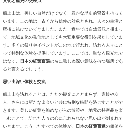
文化と歴史の交差点
船上山は、美しい自然だけでなく、豊かな歴史的背景も持って
います。この地は、古くから信仰の対象とされ、人々の生活と
密接に結びついてきました。また、近年では自然景観と相まっ
て、地域文化の発信地としても大変重要な役割を果たしていま
す。多くの祭りやイベントがこの地で行われ、訪れる人々にと
って特別な体験を提供しています。ここでは、単なる観光地で
はなく、
日本の紅葉百選
の名に恥じぬ深い意味を持つ場所であ
ると言えるでしょう。
思い出深い体験と交流
船上山を訪れることは、ただの観光にとどまらず、家族や友
人、さらには新たな出会いと共に特別な時間を過ごすことがで
きます。美しい紅葉を眺めながらの散策や、地元の特産品を楽
しむことで、訪れた人々の心に忘れられない思い出が刻まれて
いきます。こうしたすべての体験が、
日本の紅葉百選
の価値を