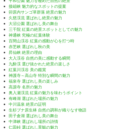
平和公園 魅力を秘めた自然の絶景
接岨峡 魅力的なスポットの提案
卯原内サンゴ草群落 絶景の魅力
久慈渓流 選ばれし絶景の魅力
大沼公園 選ばれし美の舞台
三千院 紅葉の絶景スポットとしての魅力
神通峡 究極の紅葉体験
百間山渓谷 紅葉の感動が心を打つ時
赤芝峡 選ばれし秋の美
昇仙峡 絶景の理由
大入渓谷 自然の美に感動する瞬間
九酔渓 選び抜かれた絶景の楽しさ
紅葉川渓谷 美の鑑賞
神護寺～高山寺 特別な瞬間の魅力
福泉寺 選ばれし美の楽しみ
高源寺 名所の魅力
奥入瀬渓流 紅葉の魅力を味わうポイント
有峰湖 選ばれた場所の魅力
中川温泉 絶景の証明
生杉ブナ原生林 自然の調和が織りなす物語
田子倉湖 選ばれし美の舞台
中津峡 選ばれし場所の詩情
仁田峠 選ばれし景観の魅力