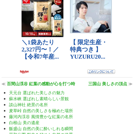
≪
百間山渓谷 紅葉の感動が心を打つ時
三国山 美しさの頂点
≫
天元台 選ばれた美しさの魅力
蘇水峡 選ばれし素晴らしい景観
談山神社 絶景の名所
麦草峠 自然の美しさを極めた場所
藤河内渓谷 風情豊かな紅葉の名所
白根山 美の遺産
飯盛山 自然の美に酔いしれる瞬間