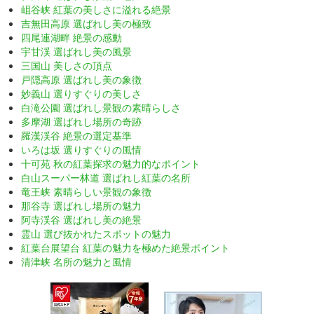
岨谷峡 紅葉の美しさに溢れる絶景
吉無田高原 選ばれし美の極致
四尾連湖畔 絶景の感動
宇甘渓 選ばれし美の風景
三国山 美しさの頂点
戸隠高原 選ばれし美の象徴
妙義山 選りすぐりの美しさ
白滝公園 選ばれし景観の素晴らしさ
多摩湖 選ばれし場所の奇跡
羅漢渓谷 絶景の選定基準
いろは坂 選りすぐりの風情
十可苑 秋の紅葉探求の魅力的なポイント
白山スーパー林道 選ばれし紅葉の名所
竜王峡 素晴らしい景観の象徴
那谷寺 選ばれし場所の魅力
阿寺渓谷 選ばれし美の絶景
霊山 選び抜かれたスポットの魅力
紅葉台展望台 紅葉の魅力を極めた絶景ポイント
清津峡 名所の魅力と風情