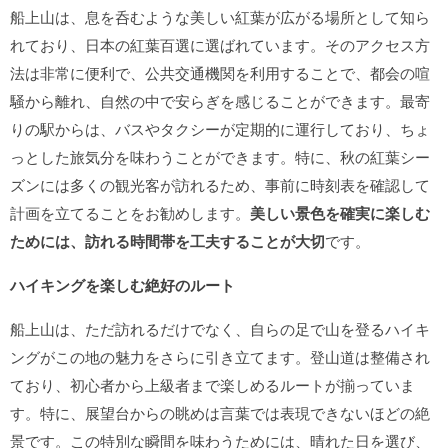
船上山は、息を呑むような美しい紅葉が広がる場所として知ら
れており、日本の紅葉百選に選ばれています。そのアクセス方
法は非常に便利で、公共交通機関を利用することで、都会の喧
騒から離れ、自然の中で安らぎを感じることができます。最寄
りの駅からは、バスやタクシーが定期的に運行しており、ちょ
っとした旅気分を味わうことができます。特に、秋の紅葉シー
ズンには多くの観光客が訪れるため、事前に時刻表を確認して
計画を立てることをお勧めします。
美しい景色を確実に楽しむ
ためには、訪れる時間帯を工夫することが大切
です。
ハイキングを楽しむ絶好のルート
船上山は、ただ訪れるだけでなく、自らの足で山を登るハイキ
ングがこの地の魅力をさらに引き立てます。登山道は整備され
ており、初心者から上級者まで楽しめるルートが揃っていま
す。特に、展望台からの眺めは言葉では表現できないほどの絶
景です。この特別な瞬間を味わうためには、晴れた日を選び、