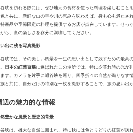
岨谷峡を訪れる際には、ぜひ地元の食材を使った料理を楽しむこと
景色と共に、新鮮な山の幸や川の恵みを味わえば、身も心も満たさ
の特産品や季節限定の料理を提供するお店が点在しています。せっ
ながら、食の楽しさを存分に満喫してください。
思い出に残る写真撮影
岨谷峡では、その美しい風景を一生の思い出として残すための最高
す。
日本の紅葉百選
に選ばれたこの場所では、特に夕暮れ時の光が
えます。カメラを片手に岨谷峡を巡り、四季折々の自然が織りなす
家族と共に、自分だけの特別な一枚を撮影することで、旅の思い出
周辺の魅力的な情報
自然豊かな風景と歴史的背景
岨谷峡は、雄大な自然に囲まれ、特に秋には色とりどりの紅葉が訪