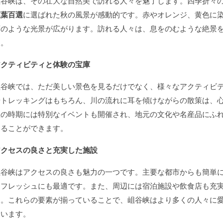
岨谷峡は、その壮大な自然美で訪れる人々を魅了します。四季折々
紅葉百選
に選ばれた秋の風景が感動的です。赤やオレンジ、黄色に
画のような光景が広がります。訪れる人々は、息をのむような絶景
す。
アクティビティと体験の宝庫
岨谷峡では、ただ美しい景色を見るだけでなく、様々なアクティビ
やトレッキングはもちろん、川の流れに耳を傾けながらの散策は、
秋の時期には特別なイベントも開催され、地元の文化や名産品にふ
することができます。
アクセスの良さと充実した施設
岨谷峡はアクセスの良さも魅力の一つです。主要な都市からも簡単
リフレッシュにも最適です。また、周辺には宿泊施設や飲食店も充
す。これらの要素が揃っていることで、岨谷峡はより多くの人々に
ています。