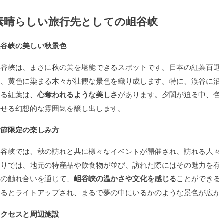
素晴らしい旅行先としての岨谷峡
岨谷峡の美しい秋景色
岨谷峡は、まさに秋の美を堪能できるスポットです。日本の紅葉百
ジ、黄色に染まる木々が壮観な景色を織り成します。特に、渓谷に
きる紅葉は、
心奪われるような美しさ
があります。夕闇が迫る中、
わせる幻想的な雰囲気を醸し出します。
季節限定の楽しみ方
岨谷峡では、秋の訪れと共に様々なイベントが開催され、訪れる人
祭りでは、地元の特産品や飲食物が並び、訪れた際にはその魅力を
との触れ合いを通じて、
岨谷峡の温かさや文化を感じる
ことができ
なるとライトアップされ、まるで夢の中にいるかのような景色が広
アクセスと周辺施設