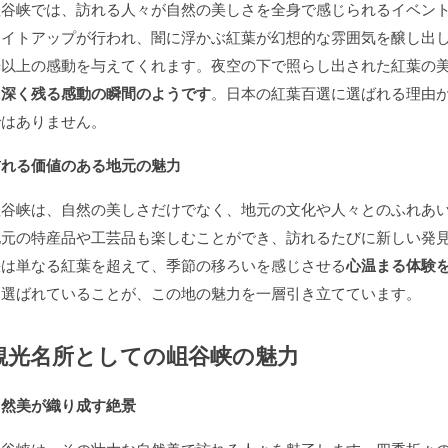
岨谷峡では、訪れる人々が自然の美しさを全身で感じられるイベン
ライトアップが行われ、闇に浮かぶ紅葉が幻想的な雰囲気を醸し出
光以上の感動を与えてくれます。夜空の下で照らし出された紅葉の
に深く残る感動の瞬間のようです
。日本の紅葉百選に選ばれる理由
ではありません。
訪れる価値のある地元の魅力
岨谷峡は、自然の美しさだけでなく、地元の文化や人々とのふれあ
地元の特産品や工芸品も楽しむことができ、訪れるたびに新しい発
峡は単なる紅葉を超えて、季節の移ろいを感じさせる
心温まる体験
に選ばれていることが、この地の魅力を一層引き立てています。
観光名所としての岨谷峡の魅力
自然美が織り成す絶景