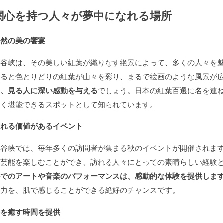
関心を持つ人々が夢中になれる場所
自然の美の饗宴
岨谷峡は、その美しい紅葉が織りなす絶景によって、多くの人々を
なると色とりどりの紅葉が山々を彩り、まるで絵画のような風景が
は、見る人に深い感動を与える
でしょう。日本の紅葉百選に名を連
なく堪能できるスポットとして知られています。
訪れる価値があるイベント
岨谷峡では、毎年多くの訪問者が集まる秋のイベントが開催されま
統芸能を楽しむことができ、訪れる人々にとっての素晴らしい経験
外でのアートや音楽のパフォーマンスは、感動的な体験を提供しま
魅力を、肌で感じることができる絶好のチャンスです。
心を癒す時間を提供