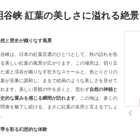
岨谷峡 紅葉の美しさに溢れる絶景
自然と歴史が織りなす風景
岨谷峡は、日本の紅葉百選のひとつとして、秋の訪れを告
げる美しい紅葉の風景が広がります。この場所は、切り立
った崖と渓谷が織りなす壮大なスケールと、色とりどりの
紅葉が見事に調和し、まるで絵画のような美しさを見せて
くれます。美しい景観の中を歩くと、思わず
自然の神秘と
歴史的な重みを感じる瞬間が訪れます
。この地は、多くの
訪問者を魅了し続ける、まさに紅葉の名所と言えるでしょ
う。
四季を彩る幻想的な体験