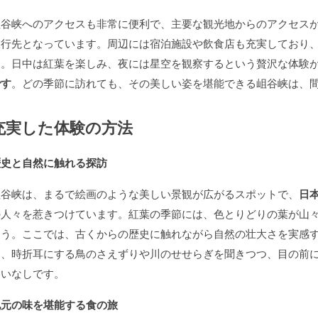
岨谷峡へのアクセスも非常に便利で、主要な観光地からのアクセス
旅行先となっています。周辺には宿泊施設や飲食店も充実しており
す。日中は紅葉を楽しみ、夜には星空を観察するという贅沢な体験
です
。どの季節に訪れても、その美しい姿を堪能できる岨谷峡は、
充実した体験の方法
歴史と自然に触れる探訪
岨谷峡は、まるで絵画のような美しい景観が広がるスポットで、
日
の人々を惹きつけています。紅葉の季節には、色とりどりの葉が山
ょう。ここでは、古くからの歴史に触れながら自然の壮大さを実感
ら、時折耳にする鳥のさえずりや川のせせらぎを聞きつつ、目の前
違いなしです。
地元の味を堪能する食の旅