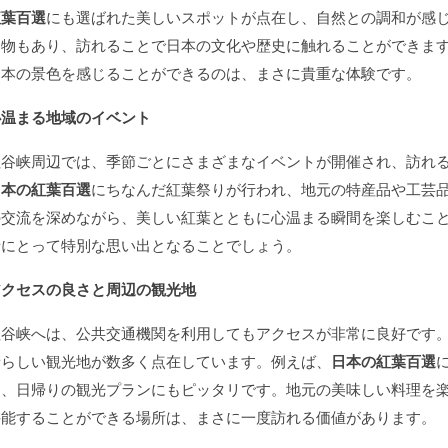
紅葉百選
にも選ばれた美しいスポットが点在し、自然との調和が感
建物もあり、訪れることで日本の文化や歴史に触れることができま
日本の景色を感じることができるのは、まさに貴重な体験です。
心温まる地域のイベント
岨谷峡周辺では、季節ごとにさまざまなイベントが開催され、訪れ
日本の紅葉百選
にちなんだ紅葉祭りが行われ、地元の特産品や工芸
の交流を深めながら、美しい紅葉とともに心温まる瞬間を楽しむこ
者にとって特別な思い出となることでしょう。
アクセスの良さと周辺の観光地
岨谷峡へは、公共交通機関を利用してもアクセスが非常に良好です
晴らしい観光地が数多く点在しています。例えば、
日本の紅葉百選
め、日帰りの観光プランにもピッタリです。地元の美味しい料理を
堪能することができる場所は、まさに一度訪れる価値があります。