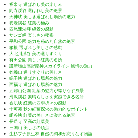
福泉寺 選ばれし美の楽しみ
阿寺渓谷 選ばれし美の絶景
天神峡 美しき選ばれし場所の魅力
養老渓谷 紅葉の極み
四尾連湖畔 絶景の感動
サンゴ岬 楽しさの秘密
平和公園 魅力を秘めた自然の絶景
箱根 選ばれし美しさの感動
大北川渓谷 美の選りすぐり
有田公園 美しい紅葉の名所
護摩壇山高野龍神スカイライン 風情の魅力
妙義山 選りすぐりの美しさ
鳴子峡 選ばれし場所の魅力
西福寺 選ばれし場所の魅力
五郷山公園 紅葉の魅力が織りなす風景
滑沢渓谷 素晴らしさを実感できる名所
香肌峡 紅葉の四季折々の感動
十可苑 秋の紅葉探求の魅力的なポイント
岨谷峡 紅葉の美しさに溢れる絶景
長岳寺 至高の紅葉美
三国山 美しさの頂点
生杉ブナ原生林 自然の調和が織りなす物語