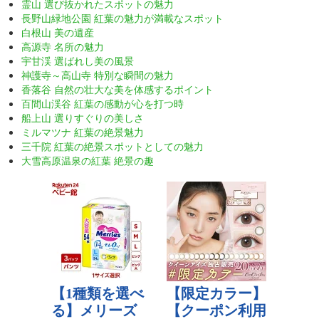
霊山 選び抜かれたスポットの魅力
長野山緑地公園 紅葉の魅力が満載なスポット
白根山 美の遺産
高源寺 名所の魅力
宇甘渓 選ばれし美の風景
神護寺～高山寺 特別な瞬間の魅力
香落谷 自然の壮大な美を体感するポイント
百間山渓谷 紅葉の感動が心を打つ時
船上山 選りすぐりの美しさ
ミルマツナ 紅葉の絶景魅力
三千院 紅葉の絶景スポットとしての魅力
大雪高原温泉の紅葉 絶景の趣