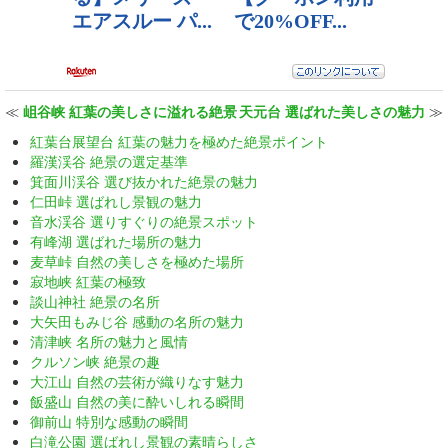
≪
岨谷峡 紅葉の美しさに溢れる絶景
天元台 選ばれた美しさの魅力
≫
紅葉台展望台 紅葉の魅力を極めた絶景ポイント
羅漢渓谷 絶景の選定基準
箕面川渓谷 選び抜かれた絶景の魅力
仁田峠 選ばれし景観の魅力
音水渓谷 選りすぐりの絶景スポット
有峰湖 選ばれた場所の魅力
麦草峠 自然の美しさを極めた場所
寂地峡 紅葉の極致
談山神社 絶景の名所
大矢田もみじ谷 感動の名所の魅力
清津峡 名所の魅力と風情
クルソン峡 絶景の趣
大江山 自然の芸術が織りなす魅力
飯盛山 自然の美に酔いしれる瞬間
御前山 特別な感動の瞬間
白滝公園 選ばれし景観の素晴らしさ