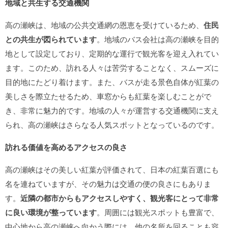
地域と共生する交通機関
高の瀬峡は、地域の公共交通網の恩恵を受けているため、
住民
との共生が図られています
。地域のバス会社は高の瀬峡を目的
地として設定しており、定期的な運行で観光客を迎え入れてい
ます。このため、訪れる人々は苦労することなく、スムーズに
目的地にたどり着けます。また、バスが走る景色自体が紅葉の
美しさを際立たせるため、車窓からも紅葉を楽しむことがで
き、非常に魅力的です。地域の人々が運営する交通機関に支え
られ、高の瀬峡はさらなる人気スポットとなっているのです。
訪れる価値を高めるアクセスの良さ
高の瀬峡はその美しい紅葉が評価されて、日本の紅葉百選にも
名を連ねていますが、その魅力は交通の便の良さにもありま
す。
近隣の都市からもアクセスしやすく、観光客にとって非常
に良い環境が整っています
。周囲には観光スポットも豊富で、
中心地から高の瀬峡へ向かう際には、他の名所を回ることも容