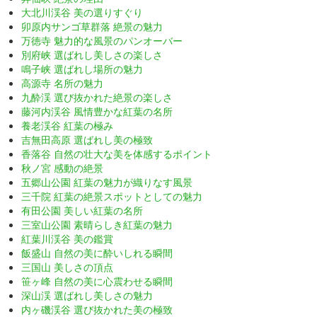
大北川渓谷 美の選りすぐり
卯原内サンゴ草群落 絶景の魅力
万徳寺 魅力的な風景のパンオーバー
別府峡 選ばれし美しさの楽しさ
鳴子峡 選ばれし場所の魅力
高源寺 名所の魅力
九酔渓 選び抜かれた絶景の楽しさ
藤河内渓谷 風情豊かな紅葉の名所
養老渓谷 紅葉の極み
吉無田高原 選ばれし美の極致
香落谷 自然の壮大な美を体感するポイント
秋ノ宮 感動の絶景
五郷山公園 紅葉の魅力が織りなす風景
三千院 紅葉の絶景スポットとしての魅力
有田公園 美しい紅葉の名所
三室山公園 素晴らしき紅葉の魅力
紅葉川渓谷 美の鑑賞
飯盛山 自然の美に酔いしれる瞬間
三国山 美しさの頂点
笹ヶ峰 自然の美に心震わせる瞬間
深山渓 選ばれし美しさの魅力
内ヶ磯渓谷 選び抜かれた美の極致