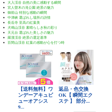
大入渓谷 自然の美に感動する瞬間
宮人曽木の滝公園 絶景の魅力
御前山 特別な感動の瞬間
中津峡 選ばれし場所の詩情
長岳寺 至高の紅葉美
犬鳴山渓谷 素晴らしき秋の彩り
天元台 選ばれた美しさの魅力
羅漢渓谷 絶景の選定基準
百間山渓谷 紅葉の感動が心を打つ時