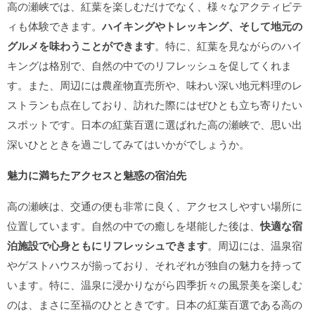
高の瀬峡では、紅葉を楽しむだけでなく、様々なアクティビテ
ィも体験できます。
ハイキングやトレッキング、そして地元の
グルメを味わうことができます
。特に、紅葉を見ながらのハイ
キングは格別で、自然の中でのリフレッシュを促してくれま
す。また、周辺には農産物直売所や、味わい深い地元料理のレ
ストランも点在しており、訪れた際にはぜひとも立ち寄りたい
スポットです。日本の紅葉百選に選ばれた高の瀬峡で、思い出
深いひとときを過ごしてみてはいかがでしょうか。
魅力に満ちたアクセスと魅惑の宿泊先
高の瀬峡は、交通の便も非常に良く、アクセスしやすい場所に
位置しています。自然の中での癒しを堪能した後は、
快適な宿
泊施設で心身ともにリフレッシュできます
。周辺には、温泉宿
やゲストハウスが揃っており、それぞれが独自の魅力を持って
います。特に、温泉に浸かりながら四季折々の風景美を楽しむ
のは、まさに至福のひとときです。日本の紅葉百選である高の