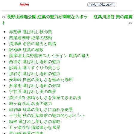
≪
長野山緑地公園 紅葉の魅力が満載なスポッ
紅葉川渓谷 美の鑑賞
ト
≫
赤芝峡 選ばれし秋の美
四尾連湖畔 絶景の感動
清津峡 名所の魅力と風情
寂地峡 紅葉の極致
護摩壇山高野龍神スカイライン 風情の魅力
西福寺 選ばれし場所の魅力
妙義山 選りすぐりの美しさ
那谷寺 選ばれし場所の魅力
麦草峠 自然の美しさを極めた場所
多摩湖 選ばれし場所の奇跡
宇甘渓 選ばれし美の風景
滑沢渓谷 素晴らしさを実感できる名所
城ヶ倉渓流 名所の魅力
岨谷峡 紅葉の美しさに溢れる絶景
十可苑 秋の紅葉探求の魅力的なポイント
箱根 選ばれし美しさの感動
五ヶ瀬渓谷 情緒豊かな風景
昇仙峡 絶景の理由