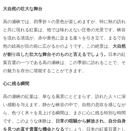
大自然の壮大な舞台
高の瀬峡では、四季折々の景色が楽しめますが、特に秋の訪れ
と共に現れる紅葉は、他では味わえない圧巻の光景です。峡谷
を流れる清流が、赤や黄色に染まる葉々を引き立て、まるで自
然の絵画が目の前に広がるかのようです。この絶景は、
大自然
が創り出した壮大な舞台そのものと言えるでしょう。
日本の紅
葉百選の一つである高の瀬峡は、この季節に訪れることで、そ
の魅力を存分に堪能することができます。
心に残る瞬間
高の瀬峡の紅葉は、単なる風景にとどまらず、訪れた人々に深
い感動を与えます。静かな峡谷の中で、自然の息吹を感じなが
ら、色づく木々を見上げる瞬間は、まさに心に残る特別な時間
です。このような体験は、
日常の喧騒から解放され、自分自身
を見つめ直す貴重な機会となる
でしょう。日本の紅葉百選とし