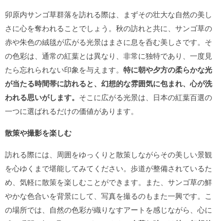
卯原内サンゴ草群落を訪れる際は、まずその壮大な自然の美し
さに心を奪われることでしょう。秋の訪れと共に、サンゴ草の
赤や朱色の絨毯が広がる光景はまさに息を呑む美しさです。そ
の色彩は、通常の紅葉とは異なり、非常に独特であり、一度見
たら忘れられない印象を与えます。
特に朝や夕方の柔らかな光
が当たる時間帯に訪れると、幻想的な雰囲気に包まれ、心が洗
われる思いがします。
そこに広がる光景は、日本の紅葉百選の
一つに選ばれるだけの価値があります。
散策や撮影を楽しむ
訪れる際には、周囲をゆっくりと散策しながらその美しい景観
を心ゆくまで堪能してみてください。歩道が整備されているた
め、気軽に散策を楽しむことができます。また、サンゴ草の鮮
やかな色合いを背景にして、写真を撮るのもまた一興です。こ
の場所では、自然の色彩が織りなすアートを感じながら、心に