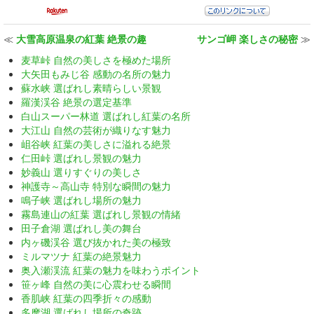
≪
大雪高原温泉の紅葉 絶景の趣
サンゴ岬 楽しさの秘密
≫
麦草峠 自然の美しさを極めた場所
大矢田もみじ谷 感動の名所の魅力
蘇水峡 選ばれし素晴らしい景観
羅漢渓谷 絶景の選定基準
白山スーパー林道 選ばれし紅葉の名所
大江山 自然の芸術が織りなす魅力
岨谷峡 紅葉の美しさに溢れる絶景
仁田峠 選ばれし景観の魅力
妙義山 選りすぐりの美しさ
神護寺～高山寺 特別な瞬間の魅力
鳴子峡 選ばれし場所の魅力
霧島連山の紅葉 選ばれし景観の情緒
田子倉湖 選ばれし美の舞台
内ヶ磯渓谷 選び抜かれた美の極致
ミルマツナ 紅葉の絶景魅力
奥入瀬渓流 紅葉の魅力を味わうポイント
笹ヶ峰 自然の美に心震わせる瞬間
香肌峡 紅葉の四季折々の感動
多摩湖 選ばれし場所の奇跡