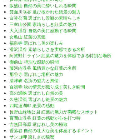
飯盛山 自然の美に酔いしれる瞬間
箕面川渓谷 選び抜かれた絶景の魅力
白滝公園 選ばれし景観の素晴らしさ
三室山公園 素晴らしき紅葉の魅力
大入渓谷 自然の美に感動する瞬間
女亀山 紅葉の真髄
福泉寺 選ばれし美の楽しみ
滑沢渓谷 素晴らしさを実感できる名所
阿賀野川ライン 紅葉の魅力を体感できる特別な場所
御前山 特別な感動の瞬間
藤河内渓谷 風情豊かな紅葉の名所
那谷寺 選ばれし場所の魅力
清津峡 名所の魅力と風情
百済寺 秋の情景が織り成す美しき瞬間
高の瀬峡 選ばれし自然の美
久慈渓流 選ばれし絶景の魅力
四尾連湖畔 絶景の感動
長野山緑地公園 紅葉の魅力が満載なスポット
百間山渓谷 紅葉の感動が心を打つ時
吉無田高原 選ばれし美の極致
香落谷 自然の壮大な美を体感するポイント
サンゴ岬 楽しさの秘密