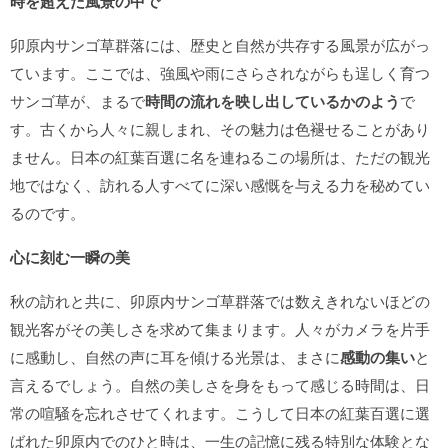
時を超えた風景の中で
卯原内サンゴ草群落には、歴史と自然が共存する風景が広がっ
ています。ここでは、強風や雨にさらされながらも逞しく育つ
サンゴ草が、まるで
時間の流れを映し出しているかのよう
で
す。古くから人々に親しまれ、その魅力は色褪せることがあり
ません。日本の紅葉百選に名を連ねるこの場所は、ただの観光
地ではなく、訪れる人すべてに深い感慨を与える力を秘めてい
るのです。
心に刻む一瞬の美
秋の訪れと共に、卯原内サンゴ草群落では数えきれないほどの
観光客がその美しさを求めて集まります。人々がカメラを片手
に感動し、自然の声に耳を傾ける光景は、まさに
感動の集い
と
言えるでしょう。自然の美しさを身をもって感じる時間は、日
常の喧騒を忘れさせてくれます。こうして日本の紅葉百選に選
ばれた卯原内でのひと時は、一生の記憶に残る特別な体験とな