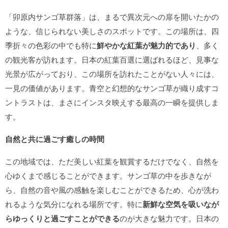
「卯原内サンゴ草群落」は、まるで異次元への扉を開いたかの
ような、信じられない美しさのスポットです。この場所は、四
季折々の色彩の中でも特に
鮮やかな紅葉が魅力的であり
、多く
の観光客が訪れます。日本の紅葉百選に選ばれるほど、見事な
光景が広がっており、この場所を訪れたことがない人々には、
一見の価値があります。青空と幻想的なサンゴ草が織り成すコ
ントラストは、まさにインスタ映えする最高の一瞬を提供しま
す。
自然と共に過ごす癒しの時間
この地域では、ただ美しい紅葉を観賞するだけでなく、自然を
心ゆくまで感じることができます。サンゴ草の中を歩きなが
ら、自然の音や風の感触を楽しむことができるため、心が洗わ
れるような気分になれる場所です。特に
新鮮な空気を吸いなが
らゆっくりと過ごすことができる
のが大きな魅力です。日本の