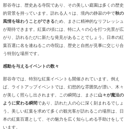
那谷寺は、歴史ある寺院であり、その美しい庭園は多くの歴史
的背景を持っています。訪れる人々は、境内の静寂の中で
秋の
風情を味わうことができる
ため、まさに精神的なリフレッシュ
が期待できます。紅葉の頃には、特に人々の心を打つ光景が広
がり、訪れるたびに新たな発見があることでしょう。日本の紅
葉百選に名を連ねるこの寺院は、歴史と自然が見事に交じり合
う特別な場所です。
感動を与えるイベントの数々
那谷寺では、特別な紅葉イベントも開催されています。例え
ば、ライトアップイベントでは、幻想的な雰囲気が漂い、木々
が美しく照らし出されます。この瞬間は、まさに
山々が魔法の
ように変わる瞬間
であり、訪れた人の心に深く刻まれるでしょ
う。美しい紅葉を求めて多くの観光客が訪れるこの場所は、日
本の紅葉百選として、その魅力を広く知らしめる手助けをして
います。