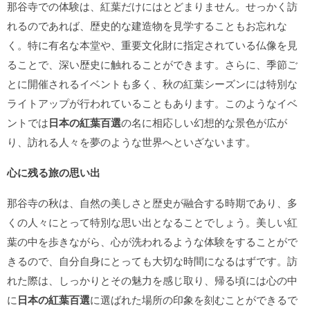
那谷寺での体験は、紅葉だけにはとどまりません。せっかく訪
れるのであれば、歴史的な建造物を見学することもお忘れな
く。特に有名な本堂や、重要文化財に指定されている仏像を見
ることで、深い歴史に触れることができます。さらに、季節ご
とに開催されるイベントも多く、秋の紅葉シーズンには特別な
ライトアップが行われていることもあります。このようなイベ
ントでは
日本の紅葉百選
の名に相応しい幻想的な景色が広が
り、訪れる人々を夢のような世界へといざないます。
心に残る旅の思い出
那谷寺の秋は、自然の美しさと歴史が融合する時期であり、多
くの人々にとって特別な思い出となることでしょう。美しい紅
葉の中を歩きながら、心が洗われるような体験をすることがで
きるので、自分自身にとっても大切な時間になるはずです。訪
れた際は、しっかりとその魅力を感じ取り、帰る頃には心の中
に
日本の紅葉百選
に選ばれた場所の印象を刻むことができるで