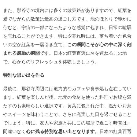
また、那谷寺の境内には多くの散策路がありますので、紅葉を
愛でながらの散策は最高の過ごし方です。池のほとりで静かに
佇むと、宇宙の一部になったような感覚に包まれ、日常の喧騒
を忘れることができます。特に夕暮れ時には、落ち着いた色合
いの空が紅葉を一層引き立て、
この瞬間こそが心の中に深く刻
まれる感動の瞬間です
。日本の紅葉百選に名を連ねるこの地
で、心からのリフレッシュを体験しましょう。
特別な思い出を作る
最後に、那谷寺周辺には魅力的なカフェや食事処も点在してい
ます。紅葉を楽しんだ後、地元の食材を使った料理でお腹を満
たすのも素晴らしい選択です。黄葉に包まれた中、温かいお茶
やスイーツを味わうことで、さらに充実した日を過ごせること
でしょう。特に、友人や家族と共にこの場所で過ごす時間は、
間違いなく
心に残る特別な思い出となります
。日本の紅葉百選