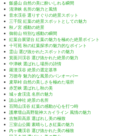
飯盛山 自然の美に酔いしれる瞬間
清津峡 名所の魅力と風情
音水渓谷 選りすぐりの絶景スポット
三千院 紅葉の絶景スポットとしての魅力
秋ノ宮 感動の絶景
御前山 特別な感動の瞬間
紅葉台展望台 紅葉の魅力を極めた絶景ポイント
十可苑 秋の紅葉探求の魅力的なポイント
霊山 選び抜かれたスポットの魅力
箕面川渓谷 選び抜かれた絶景の魅力
中津峡 選ばれし場所の詩情
羅漢渓谷 絶景の選定基準
万徳寺 魅力的な風景のパンオーバー
麦草峠 自然の美しさを極めた場所
赤芝峡 選ばれし秋の美
城ヶ倉渓流 名所の魅力
談山神社 絶景の名所
百間山渓谷 紅葉の感動が心を打つ時
護摩壇山高野龍神スカイライン 風情の魅力
吉無田高原 選ばれし美の極致
三室山公園 素晴らしき紅葉の魅力
内ヶ磯渓谷 選び抜かれた美の極致