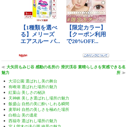
≪
大矢田もみじ谷 感動の名所の
滑沢渓谷 素晴らしさを実感できる名
魅力
所
≫
大沼公園 選ばれし美の舞台
有峰湖 選ばれた場所の魅力
紅葉山 美しさの秘訣
天神峡 美しき選ばれし場所の魅力
飯盛山 自然の美に酔いしれる瞬間
麦草峠 自然の美しさを極めた場所
白根山 美の遺産
西福寺 選ばれし場所の魅力
宮人曽木の滝公園 絶景の魅力