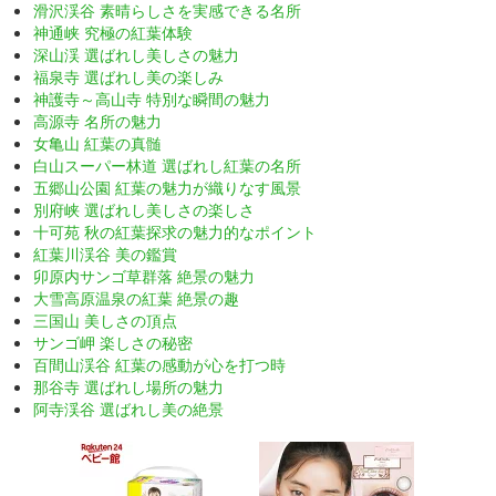
滑沢渓谷 素晴らしさを実感できる名所
神通峡 究極の紅葉体験
深山渓 選ばれし美しさの魅力
福泉寺 選ばれし美の楽しみ
神護寺～高山寺 特別な瞬間の魅力
高源寺 名所の魅力
女亀山 紅葉の真髄
白山スーパー林道 選ばれし紅葉の名所
五郷山公園 紅葉の魅力が織りなす風景
別府峡 選ばれし美しさの楽しさ
十可苑 秋の紅葉探求の魅力的なポイント
紅葉川渓谷 美の鑑賞
卯原内サンゴ草群落 絶景の魅力
大雪高原温泉の紅葉 絶景の趣
三国山 美しさの頂点
サンゴ岬 楽しさの秘密
百間山渓谷 紅葉の感動が心を打つ時
那谷寺 選ばれし場所の魅力
阿寺渓谷 選ばれし美の絶景