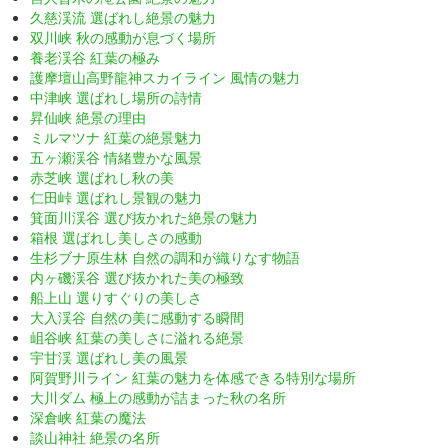
久慈渓流 選ばれし絶景の魅力
双川峡 秋の感動が息づく場所
養老渓谷 紅葉の極み
護摩壇山高野龍神スカイライン 風情の魅力
中津峡 選ばれし場所の詩情
昇仙峡 絶景の理由
ミルマツナ 紅葉の絶景魅力
五ヶ瀬渓谷 情緒豊かな風景
赤芝峡 選ばれし秋の美
仁田峠 選ばれし景観の魅力
箕面川渓谷 選び抜かれた絶景の魅力
箱根 選ばれし美しさの感動
生杉ブナ原生林 自然の調和が織りなす物語
内ヶ磯渓谷 選び抜かれた美の極致
船上山 選りすぐりの美しさ
大入渓谷 自然の美に感動する瞬間
岨谷峡 紅葉の美しさに溢れる絶景
宇甘渓 選ばれし美の風景
阿賀野川ライン 紅葉の魅力を体感できる特別な場所
大川ダム 極上の感動が詰まった秋の名所
深倉峡 紅葉の魔法
談山神社 絶景の名所