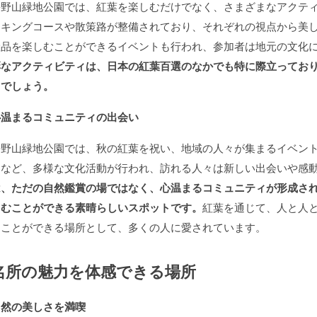
長野山緑地公園では、紅葉を楽しむだけでなく、さまざまなアクテ
イキングコースや散策路が整備されており、それぞれの視点から美
産品を楽しむことができるイベントも行われ、参加者は地元の文化
彩なアクティビティは、日本の紅葉百選のなかでも特に際立ってお
るでしょう。
心温まるコミュニティの出会い
長野山緑地公園では、秋の紅葉を祝い、地域の人々が集まるイベン
トなど、多様な文化活動が行われ、訪れる人々は新しい出会いや感
は、ただの自然鑑賞の場ではなく、心温まるコミュニティが形成さ
しむことができる素晴らしいスポットです。
紅葉を通じて、人と人
ることができる場所として、多くの人に愛されています。
名所の魅力を体感できる場所
自然の美しさを満喫