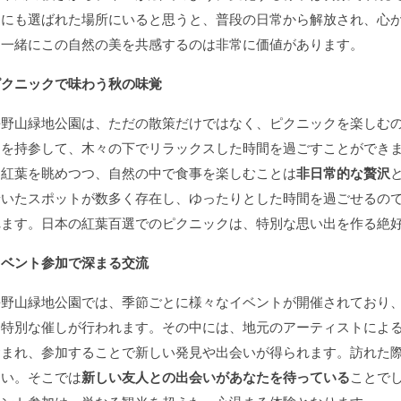
選にも選ばれた場所にいると思うと、普段の日常から解放され、心
と一緒にこの自然の美を共感するのは非常に価値があります。
ピクニックで味わう秋の味覚
長野山緑地公園は、ただの散策だけではなく、ピクニックを楽しむ
物を持参して、木々の下でリラックスした時間を過ごすことができ
る紅葉を眺めつつ、自然の中で食事を楽しむことは
非日常的な贅沢
着いたスポットが数多く存在し、ゆったりとした時間を過ごせるの
れます。日本の紅葉百選でのピクニックは、特別な思い出を作る絶
イベント参加で深まる交流
長野山緑地公園では、季節ごとに様々なイベントが開催されており
る特別な催しが行われます。その中には、地元のアーティストによ
含まれ、参加することで新しい発見や出会いが得られます。訪れた
さい。そこでは
新しい友人との出会いがあなたを待っている
ことで