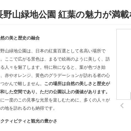
長野山緑地公園 紅葉の魅力が満
自然の美と歴史の融合
長野山緑地公園は、日本の紅葉百選として名高い場所で
す。ここで広がる景色は、まるで絵画のように美しく、訪
れる人々を魅了します。特に秋になると、葉が色づき始
め、赤やオレンジ、黄色のグラデーションが訪れる者の心
をつかんで離しません。
この場所は自然の美しさと歴史が
調和した空間であり、ただの公園以上の価値があります。
年に一度のこの見事な光景を楽しむために、多くの人々が
この地を訪れるのも納得です。
アクティビティと観光の豊かさ