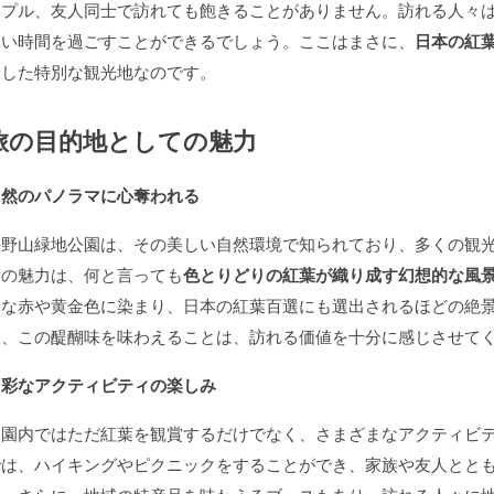
ップル、友人同士で訪れても飽きることがありません。訪れる人々
しい時間を過ごすことができるでしょう。ここはまさに、
日本の紅
合した特別な観光地なのです。
旅の目的地としての魅力
自然のパノラマに心奪われる
長野山緑地公園は、その美しい自然環境で知られており、多くの観
園の魅力は、何と言っても
色とりどりの紅葉が織り成す幻想的な風
うな赤や黄金色に染まり、日本の紅葉百選にも選出されるほどの絶
ら、この醍醐味を味わえることは、訪れる価値を十分に感じさせて
多彩なアクティビティの楽しみ
公園内ではただ紅葉を観賞するだけでなく、さまざまなアクティビ
では、ハイキングやピクニックをすることができ、家族や友人とと