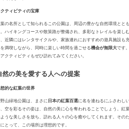
アクティビティの宝庫
紅葉の名所として知られるこの公園は、周辺の豊かな自然環境とと
す。ハイキングコースや散策路が整備され、多彩なトレイルを楽し
く、近隣にはレンタサイクルや、家族連れにおすすめの遊具施設も
然を満喫しながら、同時に楽しい時間を過ごせる
機会が無限大
です
のアクティビティもぜひ訪れてみてください。
自然の美を愛する人への提案
幻想的な紅葉の世界
長野山緑地公園は、まさに
日本の紅葉百選
に名を連ねるにふさわし
れ、空を彩るその姿は、自然の美に心を奪われることでしょう。紅
のような美しさを放ち、訪れる人々の心を癒やしてくれます。その
方にとって、この場所は理想的です。