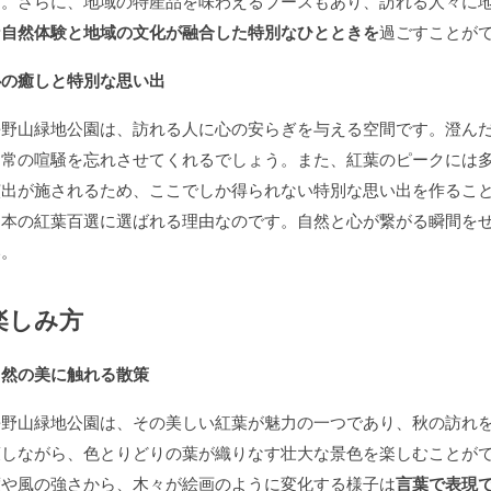
す。さらに、地域の特産品を味わえるブースもあり、訪れる人々に
な自然体験と地域の文化が融合した特別なひとときを
過ごすことが
心の癒しと特別な思い出
長野山緑地公園は、訪れる人に心の安らぎを与える空間です。澄ん
日常の喧騒を忘れさせてくれるでしょう。また、紅葉のピークには
演出が施されるため、ここでしか得られない特別な思い出を作るこ
日本の紅葉百選に選ばれる理由なのです。自然と心が繋がる瞬間を
い。
楽しみ方
自然の美に触れる散策
長野山緑地公園は、その美しい紅葉が魅力の一つであり、秋の訪れ
策しながら、色とりどりの葉が織りなす壮大な景色を楽しむことが
度や風の強さから、木々が絵画のように変化する様子は
言葉で表現