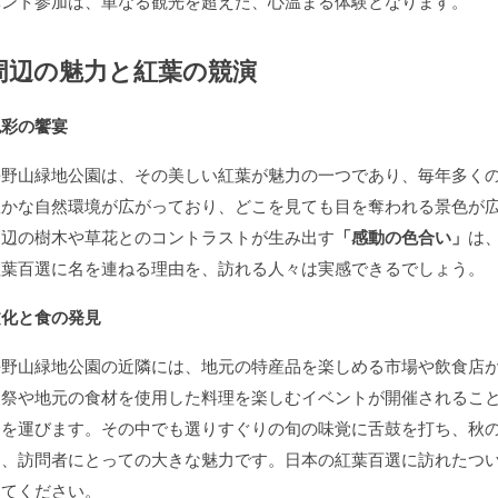
ベント参加は、単なる観光を超えた、心温まる体験となります。
周辺の魅力と紅葉の競演
色彩の饗宴
長野山緑地公園は、その美しい紅葉が魅力の一つであり、毎年多く
豊かな自然環境が広がっており、どこを見ても目を奪われる景色が
周辺の樹木や草花とのコントラストが生み出す
「感動の色合い」
は
紅葉百選に名を連ねる理由を、訪れる人々は実感できるでしょう。
文化と食の発見
長野山緑地公園の近隣には、地元の特産品を楽しめる市場や飲食店
穫祭や地元の食材を使用した料理を楽しむイベントが開催されるこ
足を運びます。その中でも選りすぐりの旬の味覚に舌鼓を打ち、秋
は、訪問者にとっての大きな魅力です。日本の紅葉百選に訪れたつ
してください。