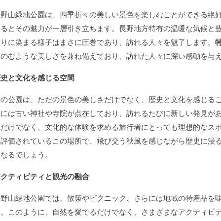
長野山緑地公園は、四季折々の美しい景色を楽しむことができる絶
なるとその魅力が一層引き立ちます。長野地方特有の温暖な気候と
どりに染まる様子はまさに圧巻であり、訪れる人々を魅了します。
をのむような美しさを兼ね備えており、訪れた人々に深い感動を与
歴史と文化を感じる空間
この公園は、ただの景色の美しさだけでなく、歴史と文化を感じる
囲には古い神社や寺院が点在しており、訪れるたびに新しい発見が
観だけでなく、文化的な体験を求める旅行者にとっても理想的なス
も評価されているこの場所で、飛び交う秋風を感じながら歴史に浸
となるでしょう。
アクティビティと観光の融合
長野山緑地公園では、散策やピクニック、さらには地域の特産品を
す。このように、自然を愛でるだけでなく、さまざまなアクティビ