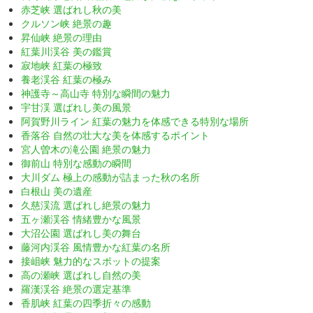
赤芝峡 選ばれし秋の美
クルソン峡 絶景の趣
昇仙峡 絶景の理由
紅葉川渓谷 美の鑑賞
寂地峡 紅葉の極致
養老渓谷 紅葉の極み
神護寺～高山寺 特別な瞬間の魅力
宇甘渓 選ばれし美の風景
阿賀野川ライン 紅葉の魅力を体感できる特別な場所
香落谷 自然の壮大な美を体感するポイント
宮人曽木の滝公園 絶景の魅力
御前山 特別な感動の瞬間
大川ダム 極上の感動が詰まった秋の名所
白根山 美の遺産
久慈渓流 選ばれし絶景の魅力
五ヶ瀬渓谷 情緒豊かな風景
大沼公園 選ばれし美の舞台
藤河内渓谷 風情豊かな紅葉の名所
接岨峡 魅力的なスポットの提案
高の瀬峡 選ばれし自然の美
羅漢渓谷 絶景の選定基準
香肌峡 紅葉の四季折々の感動