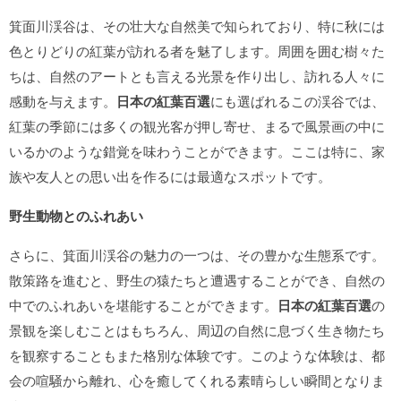
箕面川渓谷は、その壮大な自然美で知られており、特に秋には
色とりどりの紅葉が訪れる者を魅了します。周囲を囲む樹々た
ちは、自然のアートとも言える光景を作り出し、訪れる人々に
感動を与えます。
日本の紅葉百選
にも選ばれるこの渓谷では、
紅葉の季節には多くの観光客が押し寄せ、まるで風景画の中に
いるかのような錯覚を味わうことができます。ここは特に、家
族や友人との思い出を作るには最適なスポットです。
野生動物とのふれあい
さらに、箕面川渓谷の魅力の一つは、その豊かな生態系です。
散策路を進むと、野生の猿たちと遭遇することができ、自然の
中でのふれあいを堪能することができます。
日本の紅葉百選
の
景観を楽しむことはもちろん、周辺の自然に息づく生き物たち
を観察することもまた格別な体験です。このような体験は、都
会の喧騒から離れ、心を癒してくれる素晴らしい瞬間となりま