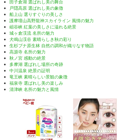
田子倉湖 選ばれし美の舞台
戸隠高原 選ばれし美の象徴
船上山 選りすぐりの美しさ
護摩壇山高野龍神スカイライン 風情の魅力
岨谷峡 紅葉の美しさに溢れる絶景
城ヶ倉渓流 名所の魅力
犬鳴山渓谷 素晴らしき秋の彩り
生杉ブナ原生林 自然の調和が織りなす物語
高源寺 名所の魅力
秋ノ宮 感動の絶景
多摩湖 選ばれし場所の奇跡
中川温泉 絶景の証明
竜王峡 素晴らしい景観の象徴
福泉寺 選ばれし美の楽しみ
清津峡 名所の魅力と風情