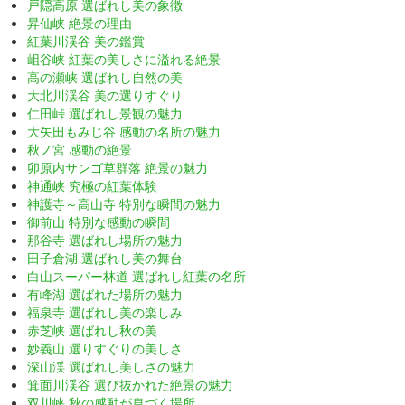
戸隠高原 選ばれし美の象徴
昇仙峡 絶景の理由
紅葉川渓谷 美の鑑賞
岨谷峡 紅葉の美しさに溢れる絶景
高の瀬峡 選ばれし自然の美
大北川渓谷 美の選りすぐり
仁田峠 選ばれし景観の魅力
大矢田もみじ谷 感動の名所の魅力
秋ノ宮 感動の絶景
卯原内サンゴ草群落 絶景の魅力
神通峡 究極の紅葉体験
神護寺～高山寺 特別な瞬間の魅力
御前山 特別な感動の瞬間
那谷寺 選ばれし場所の魅力
田子倉湖 選ばれし美の舞台
白山スーパー林道 選ばれし紅葉の名所
有峰湖 選ばれた場所の魅力
福泉寺 選ばれし美の楽しみ
赤芝峡 選ばれし秋の美
妙義山 選りすぐりの美しさ
深山渓 選ばれし美しさの魅力
箕面川渓谷 選び抜かれた絶景の魅力
双川峡 秋の感動が息づく場所