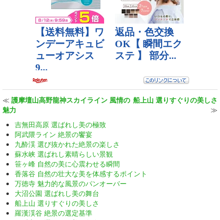
≪
護摩壇山高野龍神スカイライン 風情の
船上山 選りすぐりの美しさ
魅力
≫
吉無田高原 選ばれし美の極致
阿武隈ライン 絶景の饗宴
九酔渓 選び抜かれた絶景の楽しさ
蘇水峡 選ばれし素晴らしい景観
笹ヶ峰 自然の美に心震わせる瞬間
香落谷 自然の壮大な美を体感するポイント
万徳寺 魅力的な風景のパンオーバー
大沼公園 選ばれし美の舞台
船上山 選りすぐりの美しさ
羅漢渓谷 絶景の選定基準