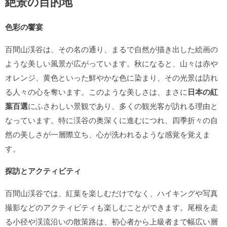
絶景の目的地
色彩の饗宴
百間山渓谷は、その名の通り、まるで自然が描き出した絵画の
ような美しい風景が広がっています。秋になると、山々は赤や
オレンジ、黄色といった鮮やかな色に染まり、その光景は訪れ
る人々の心を奪います。このような美しさは、まさに
日本の紅
葉百選
にふさわしい景観であり、多くの観光客が訪れる理由と
なっています。特に渓谷の奥深くに進むにつれ、四季折々の自
然の美しさが一層際立ち、心が洗われるような感覚を覚えま
す。
探訪とアクティビティ
百間山渓谷では、紅葉を楽しむだけでなく、ハイキングや写真
撮影などのアクティビティも楽しむことができます。尾根を走
る小径や渓流沿いの散策路は、初心者から上級者まで幅広い層