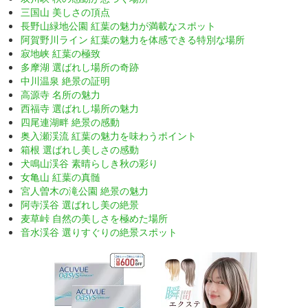
三国山 美しさの頂点
長野山緑地公園 紅葉の魅力が満載なスポット
阿賀野川ライン 紅葉の魅力を体感できる特別な場所
寂地峡 紅葉の極致
多摩湖 選ばれし場所の奇跡
中川温泉 絶景の証明
高源寺 名所の魅力
西福寺 選ばれし場所の魅力
四尾連湖畔 絶景の感動
奥入瀬渓流 紅葉の魅力を味わうポイント
箱根 選ばれし美しさの感動
犬鳴山渓谷 素晴らしき秋の彩り
女亀山 紅葉の真髄
宮人曽木の滝公園 絶景の魅力
阿寺渓谷 選ばれし美の絶景
麦草峠 自然の美しさを極めた場所
音水渓谷 選りすぐりの絶景スポット