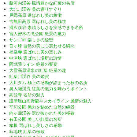
藤河内渓谷 風情豊かな紅葉の名所
大北川渓谷 美の選りすぐり
戸隠高原 選ばれし美の象徴
吉無田高原 選ばれし美の極致
滑沢渓谷 素晴らしさを実感できる名所
宮人曽木の滝公園 絶景の魅力
サンゴ岬 楽しさの秘密
笹ヶ峰 自然の美に心震わせる瞬間
福泉寺 選ばれし美の楽しみ
中津峡 選ばれし場所の詩情
阿武隈ライン 絶景の饗宴
大雪高原温泉の紅葉 絶景の趣
紅葉川渓谷 美の鑑賞
大川ダム 極上の感動が詰まった秋の名所
奥入瀬渓流 紅葉の魅力を味わうポイント
高源寺 名所の魅力
護摩壇山高野龍神スカイライン 風情の魅力
平和公園 魅力を秘めた自然の絶景
内ヶ磯渓谷 選び抜かれた美の極致
有田公園 美しい紅葉の名所
箱根 選ばれし美しさの感動
寂地峡 紅葉の極致