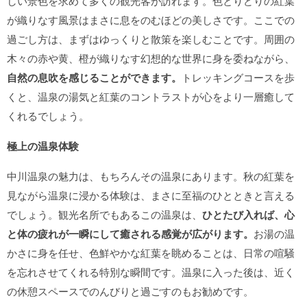
しい景色を求めて多くの観光客が訪れます。色とりどりの紅葉
が織りなす風景はまさに息をのむほどの美しさです。ここでの
過ごし方は、まずはゆっくりと散策を楽しむことです。周囲の
木々の赤や黄、橙が織りなす幻想的な世界に身を委ねながら、
自然の息吹を感じることができます。
トレッキングコースを歩
くと、温泉の湯気と紅葉のコントラストが心をより一層癒して
くれるでしょう。
極上の温泉体験
中川温泉の魅力は、もちろんその温泉にあります。秋の紅葉を
見ながら温泉に浸かる体験は、まさに至福のひとときと言える
でしょう。観光名所でもあるこの温泉は、
ひとたび入れば、心
と体の疲れが一瞬にして癒される感覚が広がります。
お湯の温
かさに身を任せ、色鮮やかな紅葉を眺めることは、日常の喧騒
を忘れさせてくれる特別な瞬間です。温泉に入った後は、近く
の休憩スペースでのんびりと過ごすのもお勧めです。