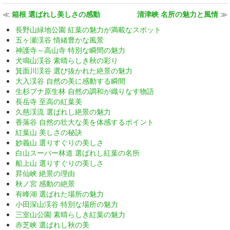
≪
箱根 選ばれし美しさの感動
清津峡 名所の魅力と風情
≫
長野山緑地公園 紅葉の魅力が満載なスポット
五ヶ瀬渓谷 情緒豊かな風景
神護寺～高山寺 特別な瞬間の魅力
犬鳴山渓谷 素晴らしき秋の彩り
箕面川渓谷 選び抜かれた絶景の魅力
大入渓谷 自然の美に感動する瞬間
生杉ブナ原生林 自然の調和が織りなす物語
長岳寺 至高の紅葉美
久慈渓流 選ばれし絶景の魅力
香落谷 自然の壮大な美を体感するポイント
紅葉山 美しさの秘訣
妙義山 選りすぐりの美しさ
白山スーパー林道 選ばれし紅葉の名所
船上山 選りすぐりの美しさ
昇仙峡 絶景の理由
秋ノ宮 感動の絶景
有峰湖 選ばれた場所の魅力
小田深山渓谷 特別な場所の魅力
三室山公園 素晴らしき紅葉の魅力
赤芝峡 選ばれし秋の美