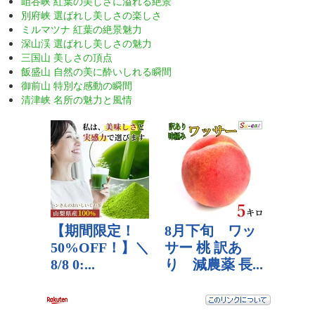
岨谷峡 紅葉の美しさに溢れる絶景
別府峡 選ばれし美しさの楽しさ
ミルマツナ 紅葉の絶景魅力
深山渓 選ばれし美しさの魅力
三国山 美しさの頂点
飯盛山 自然の美に酔いしれる瞬間
御前山 特別な感動の瞬間
清津峡 名所の魅力と風情