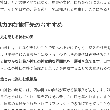
神社は、ただの観光地ではなく、歴史や文化、自然を存分に味わえ
ます。そして日本の紅葉百選として認知される理由も、ここにある
魅力的な旅行先のおすすめ
歴史を感じる神社の美
談山神社は、紅葉が美しいことで知られるだけでなく、悠久の歴史
来より平安時代の貴族たちに愛され、今でもその風情は色褪せるこ
彩る
鮮やかな紅葉が神社の神秘的な雰囲気を一層引き立てます
。日
人々がこの神社の持つ荘厳さと美しさを体験することで実感される
自然と共に楽しむ散策路
談山神社の周辺には、四季折々の自然が広がる散策路があります。
る景色を提供してくれ、観光客はその美しさに目を奪われます。ま
ら、日常の喧騒から解放されてリフレッシュできる時間を持つこと