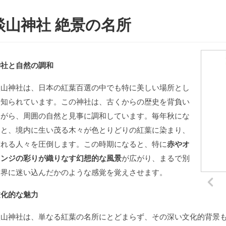
談山神社 絶景の名所
神社と自然の調和
談山神社は、日本の紅葉百選の中でも特に美しい場所とし
て知られています。この神社は、古くからの歴史を背負い
ながら、周囲の自然と見事に調和しています。毎年秋にな
ると、境内に生い茂る木々が色とりどりの紅葉に染まり、
訪れる人々を圧倒します。この時期になると、特に
赤やオ
レンジの彩りが織りなす幻想的な風景
が広がり、まるで別
世界に迷い込んだかのような感覚を覚えさせます。
文化的な魅力
談山神社は、単なる紅葉の名所にとどまらず、その深い文化的背景