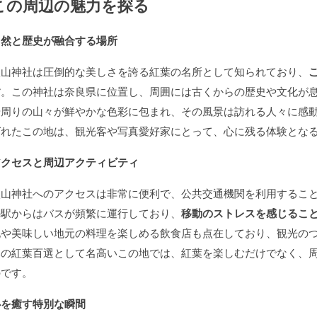
この周辺の魅力を探る
自然と歴史が融合する場所
談山神社は圧倒的な美しさを誇る紅葉の名所として知られており、
す
。この神社は奈良県に位置し、周囲には古くからの歴史や文化が
や周りの山々が鮮やかな色彩に包まれ、その風景は訪れる人々に感
ばれたこの地は、観光客や写真愛好家にとって、心に残る体験とな
アクセスと周辺アクティビティ
談山神社へのアクセスは非常に便利で、公共交通機関を利用するこ
の駅からはバスが頻繁に運行しており、
移動のストレスを感じるこ
地や美味しい地元の料理を楽しめる飲食店も点在しており、観光の
本の紅葉百選として名高いこの地では、紅葉を楽しむだけでなく、
のです。
心を癒す特別な瞬間