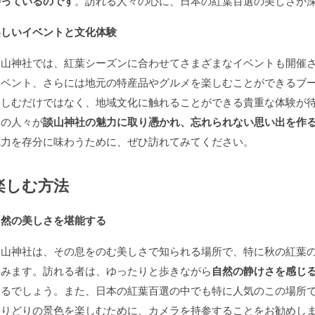
待っているのです
。訪れる人々の心に、日本の紅葉百選の美しさが
楽しいイベントと文化体験
談山神社では、紅葉シーズンに合わせてさまざまなイベントも開催
イベント、さらには地元の特産品やグルメを楽しむことができるブ
楽しむだけではなく、地域文化に触れることができる貴重な体験が
くの人々が
談山神社の魅力に取り憑かれ、忘れられない思い出を作
魅力を存分に味わうために、ぜひ訪れてみてください。
楽しむ方法
自然の美しさを堪能する
談山神社は、その息をのむ美しさで知られる場所で、特に秋の紅葉
込みます。訪れる者は、ゆったりと歩きながら
自然の静けさを感じ
するでしょう。また、日本の紅葉百選の中でも特に人気のこの場所
とりどりの景色を楽しむために、カメラを持参することをお勧めし