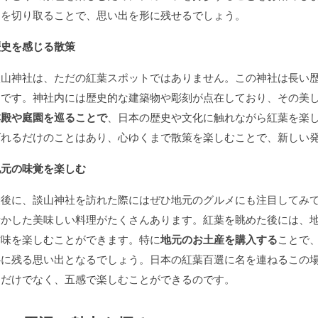
間を切り取ることで、思い出を形に残せるでしょう。
歴史を感じる散策
談山神社は、ただの紅葉スポットではありません。この神社は長い
富です。神社内には歴史的な建築物や彫刻が点在しており、その美
本殿や庭園を巡ることで
、日本の歴史や文化に触れながら紅葉を楽
ばれるだけのことはあり、心ゆくまで散策を楽しむことで、新しい
地元の味覚を楽しむ
最後に、談山神社を訪れた際にはぜひ地元のグルメにも注目してみ
活かした美味しい料理がたくさんあります。紅葉を眺めた後には、
甘味を楽しむことができます。特に
地元のお土産を購入する
ことで
心に残る思い出となるでしょう。日本の紅葉百選に名を連ねるこの
さだけでなく、五感で楽しむことができるのです。