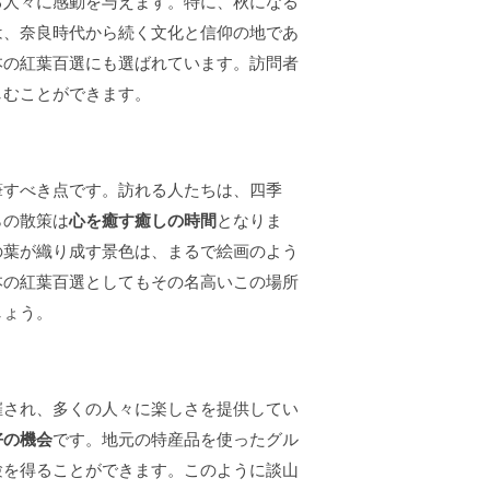
る人々に感動を与えます。特に、秋になる
は、奈良時代から続く文化と信仰の地であ
本の紅葉百選にも選ばれています。訪問者
しむことができます。
筆すべき点です。訪れる人たちは、四季
らの散策は
心を癒す癒しの時間
となりま
の葉が織り成す景色は、まるで絵画のよう
本の紅葉百選としてもその名高いこの場所
しょう。
催され、多くの人々に楽しさを提供してい
好の機会
です。地元の特産品を使ったグル
験を得ることができます。このように談山