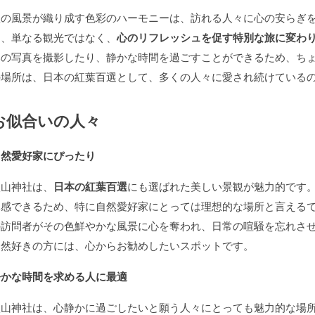
秋の風景が織り成す色彩のハーモニーは、訪れる人々に心の安らぎ
は、単なる観光ではなく、
心のリフレッシュを促す特別な旅に変わ
いの写真を撮影したり、静かな時間を過ごすことができるため、ち
の場所は、日本の紅葉百選として、多くの人々に愛され続けている
お似合いの人々
自然愛好家にぴったり
談山神社は、
日本の紅葉百選
にも選ばれた美しい景観が魅力的です
体感できるため、特に自然愛好家にとっては理想的な場所と言える
の訪問者がその色鮮やかな風景に心を奪われ、日常の喧騒を忘れさ
自然好きの方には、心からお勧めしたいスポットです。
静かな時間を求める人に最適
談山神社は、心静かに過ごしたいと願う人々にとっても魅力的な場