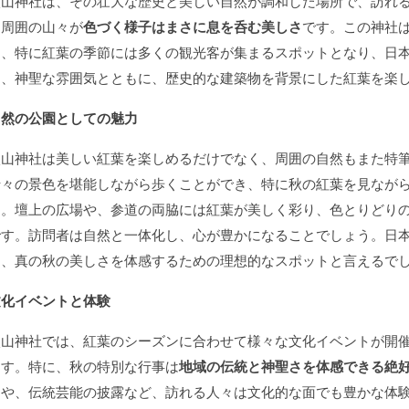
談山神社は、その壮大な歴史と美しい自然が調和した場所で、訪れ
と周囲の山々が
色づく様子はまさに息を呑む美しさ
です。この神社
り、特に紅葉の季節には多くの観光客が集まるスポットとなり、日
は、神聖な雰囲気とともに、歴史的な建築物を背景にした紅葉を楽
自然の公園としての魅力
談山神社は美しい紅葉を楽しめるだけでなく、周囲の自然もまた特
折々の景色を堪能しながら歩くことができ、特に秋の紅葉を見なが
す。壇上の広場や、参道の両脇には紅葉が美しく彩り、色とりどり
です。訪問者は自然と一体化し、心が豊かになることでしょう。日
は、真の秋の美しさを体感するための理想的なスポットと言えるで
文化イベントと体験
談山神社では、紅葉のシーズンに合わせて様々な文化イベントが開
ます。特に、秋の特別な行事は
地域の伝統と神聖さを体感できる絶
メや、伝統芸能の披露など、訪れる人々は文化的な面でも豊かな体