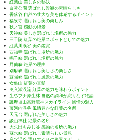
紅葉山 美しさの秘訣
白滝公園 選ばれし景観の素晴らしさ
香落谷 自然の壮大な美を体感するポイント
福泉寺 選ばれし美の楽しみ
秋ノ宮 感動の絶景
天神峡 美しき選ばれし場所の魅力
三千院 紅葉の絶景スポットとしての魅力
紅葉川渓谷 美の鑑賞
西福寺 選ばれし場所の魅力
鳴子峡 選ばれし場所の魅力
昇仙峡 絶景の理由
別府峡 選ばれし美しさの楽しさ
蘇陽峡 選ばれし風景の魅力
女亀山 紅葉の真髄
奥入瀬渓流 紅葉の魅力を味わうポイント
生杉ブナ原生林 自然の調和が織りなす物語
護摩壇山高野龍神スカイライン 風情の魅力
藤河内渓谷 風情豊かな紅葉の名所
天元台 選ばれた美しさの魅力
談山神社 絶景の名所
大矢田もみじ谷 感動の名所の魅力
蘇水峡 選ばれし素晴らしい景観
音水渓谷 選りすぐりの絶景スポット