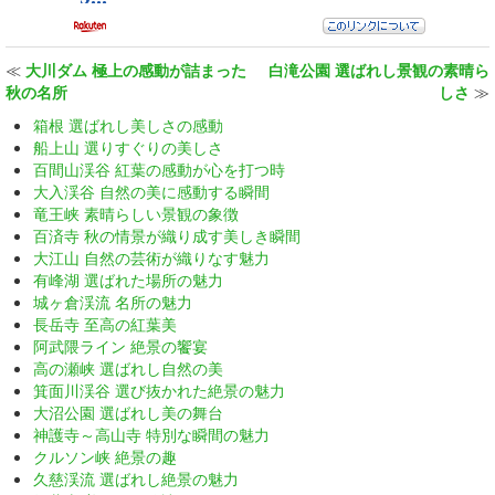
≪
大川ダム 極上の感動が詰まった
白滝公園 選ばれし景観の素晴ら
秋の名所
しさ
≫
箱根 選ばれし美しさの感動
船上山 選りすぐりの美しさ
百間山渓谷 紅葉の感動が心を打つ時
大入渓谷 自然の美に感動する瞬間
竜王峡 素晴らしい景観の象徴
百済寺 秋の情景が織り成す美しき瞬間
大江山 自然の芸術が織りなす魅力
有峰湖 選ばれた場所の魅力
城ヶ倉渓流 名所の魅力
長岳寺 至高の紅葉美
阿武隈ライン 絶景の饗宴
高の瀬峡 選ばれし自然の美
箕面川渓谷 選び抜かれた絶景の魅力
大沼公園 選ばれし美の舞台
神護寺～高山寺 特別な瞬間の魅力
クルソン峡 絶景の趣
久慈渓流 選ばれし絶景の魅力