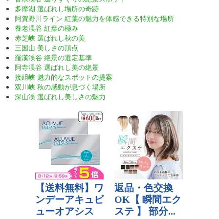
多摩湖 選ばれし場所の奇跡
阿賀野川ライン 紅葉の魅力を体感できる特別な場所
養老渓谷 紅葉の極み
赤芝峡 選ばれし秋の美
三国山 美しさの頂点
羅漢渓谷 絶景の選定基準
阿寺渓谷 選ばれし美の絶景
接岨峡 魅力的なスポットの提案
双川峡 秋の感動が息づく場所
深山渓 選ばれし美しさの魅力