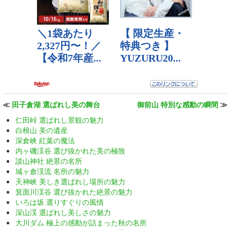
≪
田子倉湖 選ばれし美の舞台
御前山 特別な感動の瞬間
≫
仁田峠 選ばれし景観の魅力
白根山 美の遺産
深倉峡 紅葉の魔法
内ヶ磯渓谷 選び抜かれた美の極致
談山神社 絶景の名所
城ヶ倉渓流 名所の魅力
天神峡 美しき選ばれし場所の魅力
箕面川渓谷 選び抜かれた絶景の魅力
いろは坂 選りすぐりの風情
深山渓 選ばれし美しさの魅力
大川ダム 極上の感動が詰まった秋の名所