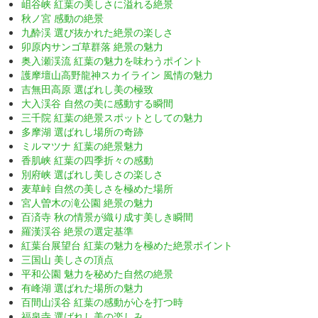
岨谷峡 紅葉の美しさに溢れる絶景
秋ノ宮 感動の絶景
九酔渓 選び抜かれた絶景の楽しさ
卯原内サンゴ草群落 絶景の魅力
奥入瀬渓流 紅葉の魅力を味わうポイント
護摩壇山高野龍神スカイライン 風情の魅力
吉無田高原 選ばれし美の極致
大入渓谷 自然の美に感動する瞬間
三千院 紅葉の絶景スポットとしての魅力
多摩湖 選ばれし場所の奇跡
ミルマツナ 紅葉の絶景魅力
香肌峡 紅葉の四季折々の感動
別府峡 選ばれし美しさの楽しさ
麦草峠 自然の美しさを極めた場所
宮人曽木の滝公園 絶景の魅力
百済寺 秋の情景が織り成す美しき瞬間
羅漢渓谷 絶景の選定基準
紅葉台展望台 紅葉の魅力を極めた絶景ポイント
三国山 美しさの頂点
平和公園 魅力を秘めた自然の絶景
有峰湖 選ばれた場所の魅力
百間山渓谷 紅葉の感動が心を打つ時
福泉寺 選ばれし美の楽しみ