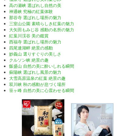
高の瀬峡 選ばれし自然の美
神通峡 究極の紅葉体験
那谷寺 選ばれし場所の魅力
三室山公園 素晴らしき紅葉の魅力
大矢田もみじ谷 感動の名所の魅力
紅葉川渓谷 美の鑑賞
西福寺 選ばれし場所の魅力
四尾連湖畔 絶景の感動
妙義山 選りすぐりの美しさ
クルソン峡 絶景の趣
飯盛山 自然の美に酔いしれる瞬間
蘇陽峡 選ばれし風景の魅力
大雪高原温泉の紅葉 絶景の趣
双川峡 秋の感動が息づく場所
笹ヶ峰 自然の美に心震わせる瞬間