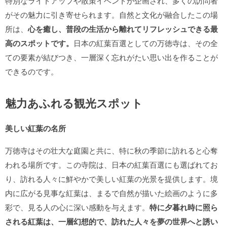
特別なライトアップや散策イベントが企画され、多くの訪問者
がその魅力に引き寄せられます。自然と文化が融合したこの場
所は、
心を癒し、普段の生活から離れてリフレッシュできる最
高のスポットです。
日本の紅葉百選としての万徳寺は、その全
ての要素が結びつき、一層深く忘れがたい思い出を作ることが
できるのです。
魅力あふれる観光スポット
美しい紅葉の名所
万徳寺はその壮大な庭園と共に、特に秋の季節に訪れると心奪
われる場所です。この寺院は、日本の紅葉百選にも選ばれてお
り、訪れる人々に鮮やかで美しい紅葉の光景を提供します。境
内に広がる見事な紅葉は、まるで自然が描いた絵画のように多
彩で、見る人の心に深い感動を与えます。
特に夕暮れ時に照ら
される紅葉は、一層幻想的で、訪れた人々を夢の世界へと誘い