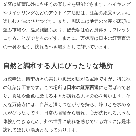
光客は紅葉以外にも多くの楽しみを堪能できます。ハイキング
やサイクリングなどのアウトドア活動は、紅葉の絶景を大いに
楽しむ方法のひとつです。また、周辺には地元の名産が店頭に
並ぶ市場や、温泉施設もあり、観光客は心と身体をリフレッシ
ュすることができるのです。まさに、万徳寺は
日本の紅葉百選
の一翼を担う、訪れるべき場所として輝いています。
自然と調和する人にぴったりな場所
万徳寺は、四季折々の美しい風景が広がる宝庫ですが、特に秋
の紅葉は圧巻です。この場所は
日本の紅葉百選
にも選ばれてお
り、真紅や金色に染まる木々が訪れる人々の心を奪います。そ
んな万徳寺には、自然と深くつながりを持ち、静けさを求める
人がぴったりです。日常の喧騒から離れ、心が洗われるような
体験ができるため、外の世界に疲れを感じている方々には是非
訪れてほしい場所となっております。