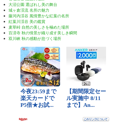
大沼公園 選ばれし美の舞台
城ヶ倉渓流 名所の魅力
藤河内渓谷 風情豊かな紅葉の名所
紅葉川渓谷 美の鑑賞
麦草峠 自然の美しさを極めた場所
百済寺 秋の情景が織り成す美しき瞬間
双川峡 秋の感動が息づく場所