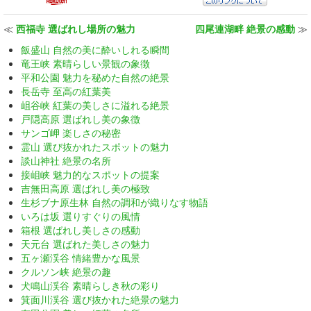
≪
西福寺 選ばれし場所の魅力
四尾連湖畔 絶景の感動
≫
飯盛山 自然の美に酔いしれる瞬間
竜王峡 素晴らしい景観の象徴
平和公園 魅力を秘めた自然の絶景
長岳寺 至高の紅葉美
岨谷峡 紅葉の美しさに溢れる絶景
戸隠高原 選ばれし美の象徴
サンゴ岬 楽しさの秘密
霊山 選び抜かれたスポットの魅力
談山神社 絶景の名所
接岨峡 魅力的なスポットの提案
吉無田高原 選ばれし美の極致
生杉ブナ原生林 自然の調和が織りなす物語
いろは坂 選りすぐりの風情
箱根 選ばれし美しさの感動
天元台 選ばれた美しさの魅力
五ヶ瀬渓谷 情緒豊かな風景
クルソン峡 絶景の趣
犬鳴山渓谷 素晴らしき秋の彩り
箕面川渓谷 選び抜かれた絶景の魅力