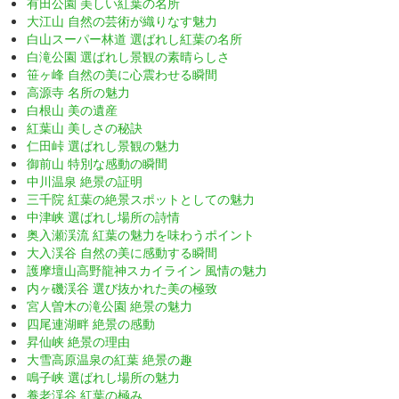
有田公園 美しい紅葉の名所
大江山 自然の芸術が織りなす魅力
白山スーパー林道 選ばれし紅葉の名所
白滝公園 選ばれし景観の素晴らしさ
笹ヶ峰 自然の美に心震わせる瞬間
高源寺 名所の魅力
白根山 美の遺産
紅葉山 美しさの秘訣
仁田峠 選ばれし景観の魅力
御前山 特別な感動の瞬間
中川温泉 絶景の証明
三千院 紅葉の絶景スポットとしての魅力
中津峡 選ばれし場所の詩情
奥入瀬渓流 紅葉の魅力を味わうポイント
大入渓谷 自然の美に感動する瞬間
護摩壇山高野龍神スカイライン 風情の魅力
内ヶ磯渓谷 選び抜かれた美の極致
宮人曽木の滝公園 絶景の魅力
四尾連湖畔 絶景の感動
昇仙峡 絶景の理由
大雪高原温泉の紅葉 絶景の趣
鳴子峡 選ばれし場所の魅力
養老渓谷 紅葉の極み